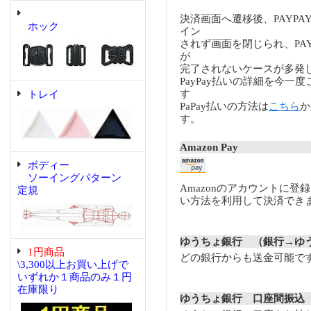
決済画面へ遷移後、PAYP
ホック
イン
されず画面を閉じられ、PA
が
完了されないケースが多発
PayPay払いの詳細を今一
す
トレイ
PaPay払いの方法は
こちら
か
す。
Amazon Pay
ボディー
ソーイングパターン
Amazonのアカウントに登
定規
い方法を利用して決済でき
ゆうちょ銀行 （銀行→ゆ
1円商品
どの銀行からも送金可能で
\3,300以上お買い上げで
いずれか１商品のみ１円
在庫限り
ゆうちょ銀行 口座間振込