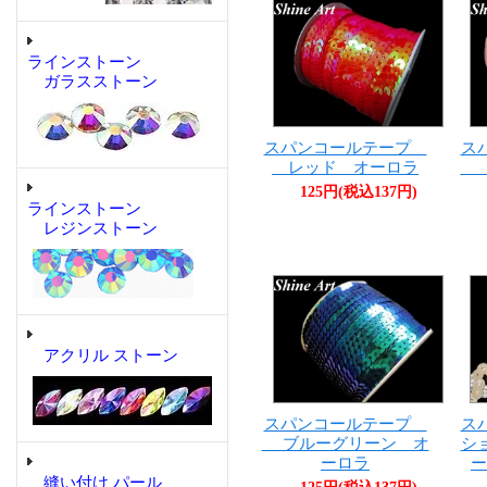
ラインストーン
ガラスストーン
スパンコールテープ
ス
レッド オーロラ
ラ
125円(税込137円)
ラインストーン
レジンストーン
アクリル ストーン
スパンコールテープ
ス
ブルーグリーン オ
シ
ーロラ
ー
縫い付け パール