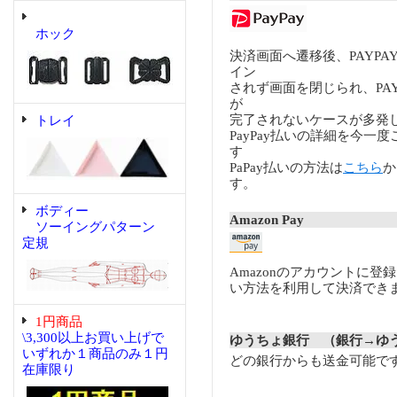
ホック
決済画面へ遷移後、PAYP
イン
されず画面を閉じられ、PA
が
完了されないケースが多発
トレイ
PayPay払いの詳細を今一
す
PaPay払いの方法は
こちら
か
す。
ボディー
Amazon Pay
ソーイングパターン
定規
Amazonのアカウントに登
い方法を利用して決済でき
1円商品
\3,300以上お買い上げで
ゆうちょ銀行 （銀行→ゆ
いずれか１商品のみ１円
どの銀行からも送金可能で
在庫限り