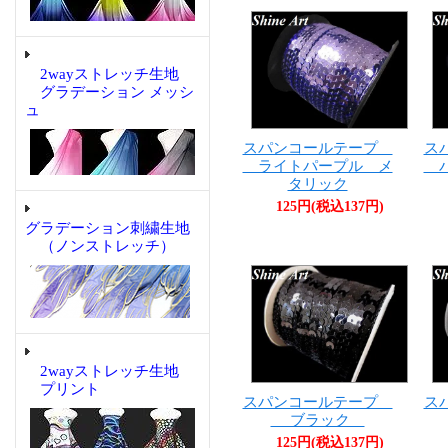
2wayストレッチ生地
グラデーション メッシ
ュ
スパンコールテープ
ス
ライトパープル メ
バ
タリック
125円(税込137円)
グラデーション刺繍生地
（ノンストレッチ）
2wayストレッチ生地
プリント
スパンコールテープ
ス
ブラック
125円(税込137円)