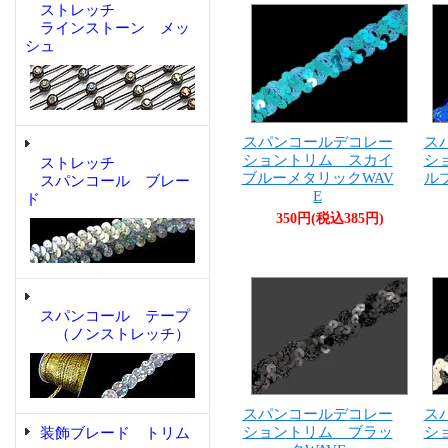
ストレッチ
ラインストーン メッ
シュ
スパンコールデコレー
ス
ショントリム スカイ
シ
ストレッチ
ブルーメタリックWAV
ル
スパンコール ブレー
E
ド
350円(税込385円)
スパンコール テープ
（ノンストレッチ）
スパンコールデコレー
ス
ショントリム ブラッ
シ
装飾ブレード トリム