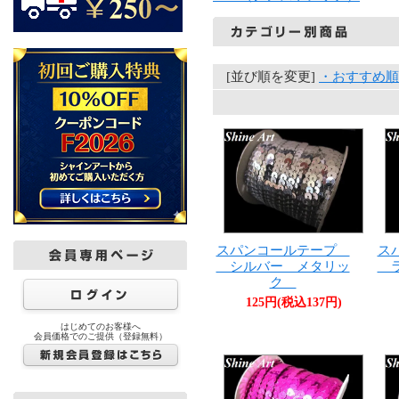
[並び順を変更]
・おすすめ順
スパンコールテープ
ス
シルバー メタリッ
ラ
ク
125円(税込137円)
はじめてのお客様へ
会員価格でのご提供（登録無料）