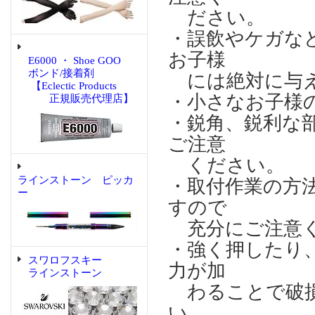
ださい。
・誤飲やケガな
お子様
E6000 ・ Shoe GOO
ボンド/接着剤
には絶対に与え
【Eclectic Products
・小さなお子様
正規販売代理店】
・鋭角、鋭利な
ご注意
ください。
ラインストーン ピッカ
・取付作業の方
ー
すので
充分にご注意
・強く押したり
スワロフスキー
力が加
ラインストーン
わることで破損
い。