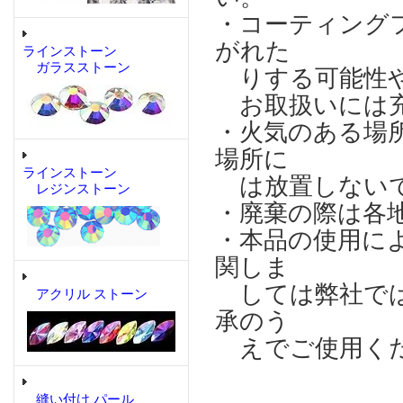
・コーティング
がれた
ラインストーン
ガラスストーン
りする可能性や
お取扱いには充
・火気のある場
場所に
ラインストーン
は放置しない
レジンストーン
・廃棄の際は各
・本品の使用に
関しま
しては弊社では
アクリル ストーン
承のう
えでご使用く
縫い付け パール