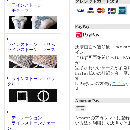
クレジットカード決済
ラインストーン
モチーフ
PayPay
ラインストーン トリム
決済画面へ遷移後、PAYP
ラインストーン レース
イン
されず画面を閉じられ、PA
が
完了されないケースが多発
PayPay払いの詳細を今一
す
ラインストーン バッ
PaPay払いの方法は
こちら
か
クル
す。
Amazon Pay
デコレーション
Amazonのアカウントに登
ラインストーンチェー
い方法を利用して決済でき
ン