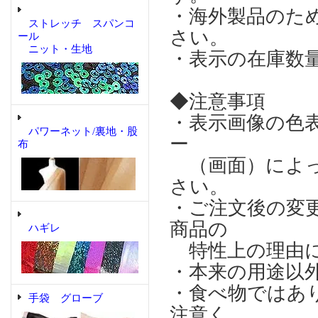
・海外製品のた
ストレッチ スパンコ
さい。
ール
ニット・生地
・表示の在庫数
◆注意事項
・表示画像の色
パワーネット/裏地・股
ー
布
（画面）によっ
さい。
・ご注文後の変
商品の
ハギレ
特性上の理由に
・本来の用途以
・食べ物ではあ
手袋 グローブ
注意く