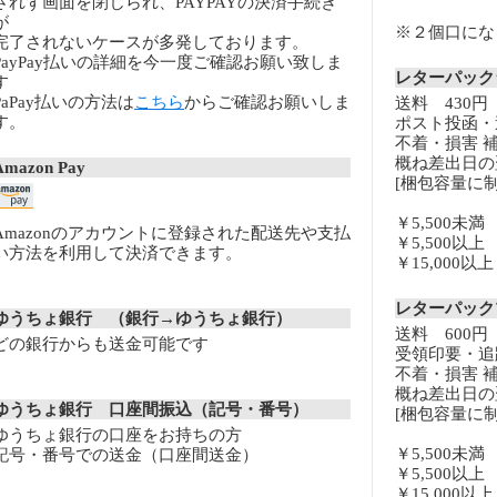
されず画面を閉じられ、PAYPAYの決済手続き
が
※２個口になる
完了されないケースが多発しております。
PayPay払いの詳細を今一度ご確認お願い致しま
レターパッ
す
PaPay払いの方法は
こちら
からご確認お願いしま
送料 430円
す。
ポスト投函・
不着・損害 
概ね差出日の
Amazon Pay
[梱包容量に制
￥5,500未
Amazonのアカウントに登録された配送先や支払
￥5,500以
い方法を利用して決済できます。
￥15,000
レターパッ
ゆうちょ銀行 （銀行→ゆうちょ銀行）
送料 600円
どの銀行からも送金可能です
受領印要・追
不着・損害 
概ね差出日の
ゆうちょ銀行 口座間振込（記号・番号）
[梱包容量に制
ゆうちょ銀行の口座をお持ちの方
￥5,500未
記号・番号での送金（口座間送金）
￥5,500以
￥15,000