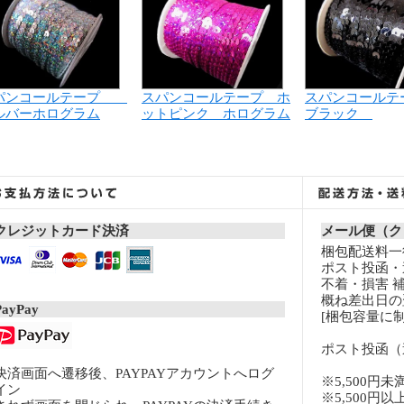
パンコールテープ
スパンコールテープ ホ
スパンコール
ルバーホログラム
ットピンク ホログラム
ブラック
クレジットカード決済
メール便（ク
梱包配送料一律
ポスト投函・
不着・損害 
概ね差出日の
PayPay
[梱包容量に制
ポスト投函（
決済画面へ遷移後、PAYPAYアカウントへログ
※5,500円未
イン
※5,500円