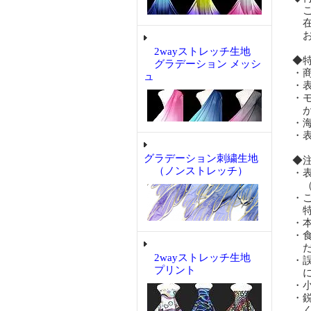
ご
在
お
2wayストレッチ生地
◆
グラデーション メッシ
・
ュ
・
・
が
・
・
グラデーション刺繍生地
◆
（ノンストレッチ）
・
（
・
特
・
・
だ
2wayストレッチ生地
・
プリント
に
・
・
く