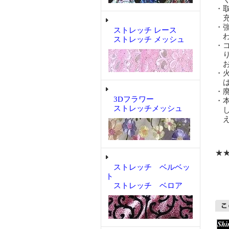
・
充
・
ストレッチ レース
わ
ストレッチ メッシュ
・
り
お
・
は
・
3Dフラワー
・
ストレッチメッシュ
し
え
★
ストレッチ ベルベッ
ト
ストレッチ ベロア