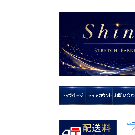
ホ
ス
（