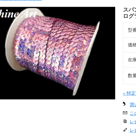
スパ
ログ
型
価
在
数
» 特
買
こ
レ
レ