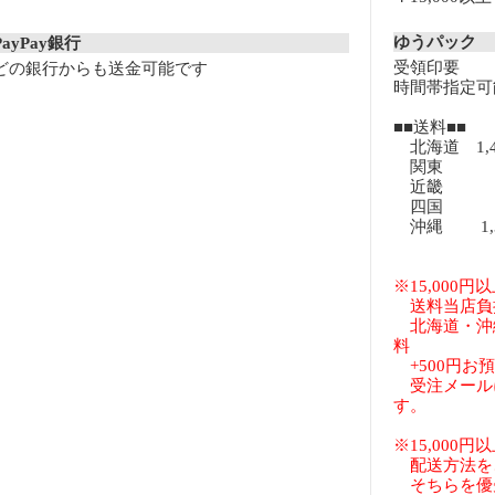
ゆうパック
PayPay銀行
受領印要
どの銀行からも送金可能です
時間帯指定可
■■送料■■
北海道 1,
関東 8
近畿 8
四国 8
沖縄 1,3
※15,000
送料当店負
北海道・沖
料
+500円お
受注メール
す。
※15,000
配送方法を
そちらを優