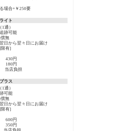
場合+￥250要
クライト
（1通）
追跡可能
補償無
翌日から翌々日にお届け
限有]
満 430円
上 180円
以上 当店負担
クプラス
（1通）
跡可能
補償無
翌日から翌々日にお届け
限有]
満 600円
上 350円
以上 当店負担