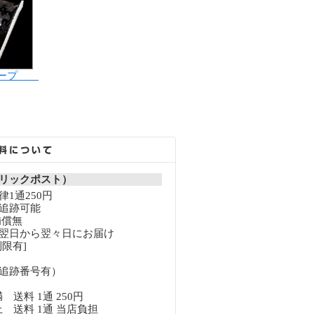
テープ
リックポスト）
1通250円
追跡可能
補償無
翌日から翌々日にお届け
限有]
追跡番号有）
満 送料 1通 250円
以上 送料 1通 当店負担