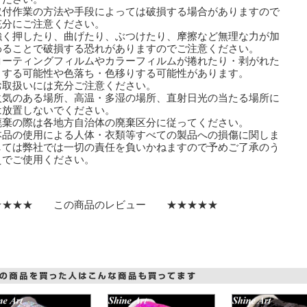
取付作業の方法や手段によっては破損する場合がありますので
分にご注意ください。
強く押したり、曲げたり、ぶつけたり、摩擦など無理な力が加
ることで破損する恐れがありますのでご注意ください。
コーティングフィルムやカラーフィルムが捲れたり・剥がれた
する可能性や色落ち・色移りする可能性があります。
取扱いには充分ご注意ください。
火気のある場所、高温・多湿の場所、直射日光の当たる場所に
放置しないでください。
廃棄の際は各地方自治体の廃棄区分に従ってください。
本品の使用による人体・衣類等すべての製品への損傷に関しま
ては弊社では一切の責任を負いかねますので予めご了承のう
でご使用ください。
★★★★ この商品のレビュー ★★★★★