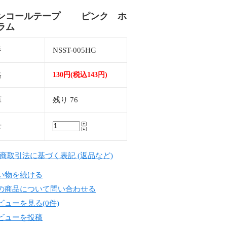
ンコールテープ ピンク ホ
ラム
番
NSST-005HG
格
130円(税込143円)
庫
残り 76
量
定商取引法に基づく表記 (返品など)
い物を続ける
の商品について問い合わせる
ビューを見る(0件)
ビューを投稿