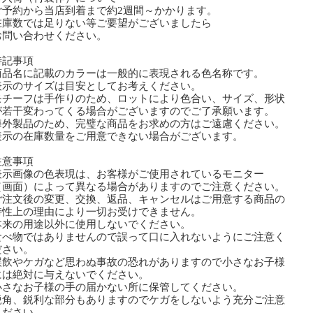
予約から当店到着まで約2週間～かかります。
庫数では足りない等ご要望がございましたら
問い合わせください。
特記事項
商品名に記載のカラーは一般的に表現される色名称です。
表示のサイズは目安としてお考えください。
モチーフは手作りのため、ロットにより色合い、サイズ、形状
若干変わってくる場合がございますのでご了承願います。
海外製品のため、完璧な商品をお求めの方はご遠慮ください。
表示の在庫数量をご用意できない場合がございます。
注意事項
表示画像の色表現は、お客様がご使用されているモニター
画面）によって異なる場合がありますのでご注意ください。
ご注文後の変更、交換、返品、キャンセルはご用意する商品の
性上の理由により一切お受けできません。
本来の用途以外に使用しないでください。
食べ物ではありませんので誤って口に入れないようにご注意く
さい。
誤飲やケガなど思わぬ事故の恐れがありますので小さなお子様
は絶対に与えないでください。
小さなお子様の手の届かない所に保管してください。
鋭角、鋭利な部分もありますのでケガをしないよう充分ご注意
ださい。