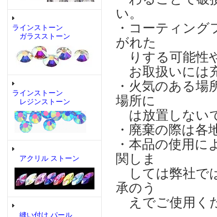
い。
・コーティング
ラインストーン
ガラスストーン
がれた
りする可能性や
お取扱いには充
・火気のある場
ラインストーン
場所に
レジンストーン
は放置しない
・廃棄の際は各
・本品の使用に
関しま
アクリル ストーン
しては弊社では
承のう
えでご使用く
縫い付け パール