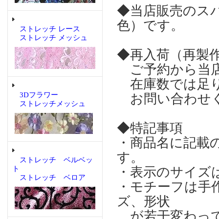
◆当店販売のス
色）です。
ストレッチ レース
ストレッチ メッシュ
◆再入荷（再製
ご予約から当店
在庫数では足り
3Dフラワー
お問い合わせ
ストレッチメッシュ
◆特記事項
・商品名に記載
す。
ストレッチ ベルベッ
ト
・表示のサイズ
ストレッチ ベロア
・モチーフは手
ズ、形状
が若干変わって