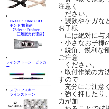
注意く
ださい。
・誤飲やケガな
E6000 ・ Shoe GOO
ボンド/接着剤
お子様
【Eclectic Products
には絶対に与え
正規販売代理店】
・小さなお子様
・鋭角、鋭利な
ご注意
ラインストーン ピッカ
ください。
ー
・取付作業の方
すので
充分にご注意
スワロフスキー
・強く押したり
ラインストーン
力が加
わることで破損