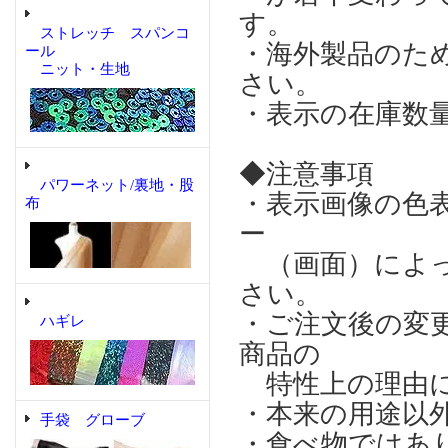
す。
ストレッチ スパンコ
・海外製品のた
ール
ニット・生地
さい。
・表示の在庫数
◆注意事項
パワーネット/裏地・股
・表示画像の色
布
ー
（画面）によっ
さい。
・ご注文後の変
ハギレ
商品の
特性上の理由に
・本来の用途以
手袋 グローブ
・食べ物ではあ