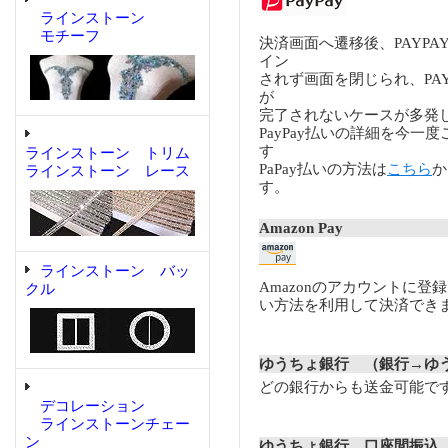
ラインストーン
モチーフ
決済画面へ遷移後、PAYP
イン
されず画面を閉じられ、PA
が
完了されないケースが多発
PayPay払いの詳細を今一
す
ラインストーン トリム
PaPay払いの方法は
こちら
か
ラインストーン レース
す。
Amazon Pay
ラインストーン バッ
Amazonのアカウントに登
クル
い方法を利用して決済でき
ゆうちょ銀行 （銀行→ゆ
どの銀行からも送金可能で
デコレーション
ラインストーンチェー
ン
ゆうちょ銀行 口座間振込