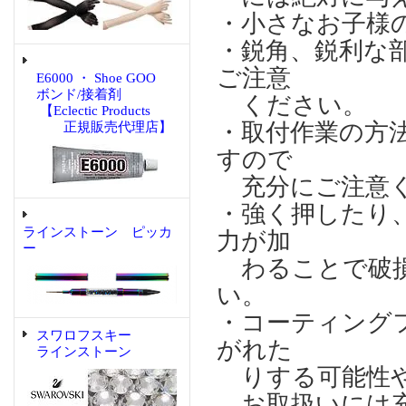
・小さなお子様
・鋭角、鋭利な
ご注意
E6000 ・ Shoe GOO
ボンド/接着剤
ください。
【Eclectic Products
・取付作業の方
正規販売代理店】
すので
充分にご注意
・強く押したり
ラインストーン ピッカ
力が加
ー
わることで破損
い。
・コーティング
スワロフスキー
がれた
ラインストーン
りする可能性や
お取扱いには充