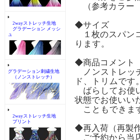
（参考カラー 
◆サイズ
2wayストレッチ生地
グラデーション メッシ
１枚のスパンコ
ュ
ります。
◆商品コメント
ノンストレッチ
グラデーション刺繍生地
（ノンストレッチ）
ド、トリムです
ばらしてお使い
状態でお使いい
こともできま
2wayストレッチ生地
プリント
◆再入荷（再製
ご予約から当店