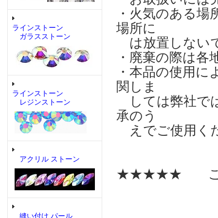
・火気のある場
場所に
ラインストーン
ガラスストーン
は放置しない
・廃棄の際は各
・本品の使用に
関しま
ラインストーン
しては弊社では
レジンストーン
承のう
えでご使用く
アクリル ストーン
★★★★★ こ
縫い付け パール