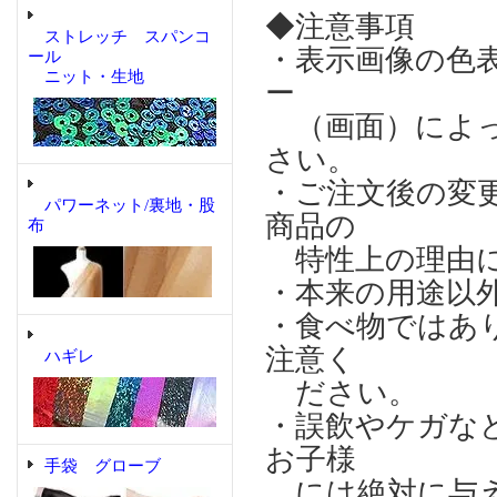
◆注意事項
ストレッチ スパンコ
・表示画像の色
ール
ニット・生地
ー
（画面）によっ
さい。
・ご注文後の変
パワーネット/裏地・股
商品の
布
特性上の理由に
・本来の用途以
・食べ物ではあ
注意く
ハギレ
ださい。
・誤飲やケガな
お子様
手袋 グローブ
には絶対に与え