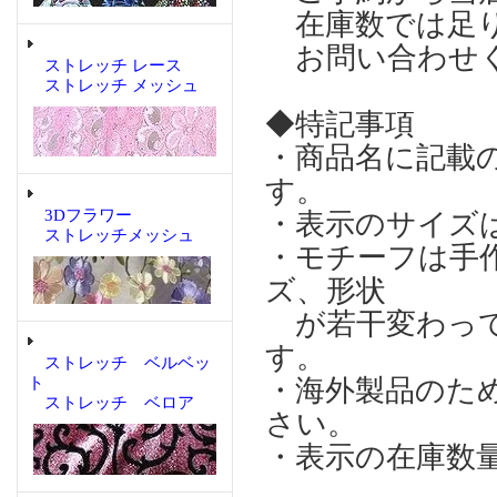
在庫数では足り
お問い合わせ
ストレッチ レース
ストレッチ メッシュ
◆特記事項
・商品名に記載
す。
3Dフラワー
・表示のサイズ
ストレッチメッシュ
・モチーフは手
ズ、形状
が若干変わって
す。
ストレッチ ベルベッ
ト
・海外製品のた
ストレッチ ベロア
さい。
・表示の在庫数