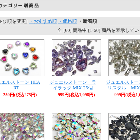
[並び順を変更]
・おすすめ順
・価格順
・新着順
全 [60] 商品中 [1-60] 商品を表示して
エルストーン HEA
ジュエルストーン ラ
ジュエルストー
RT
イラック MIX 25個
リスタル MIX
250円(税込275円)
999円(税込1,098円)
999円(税込1,