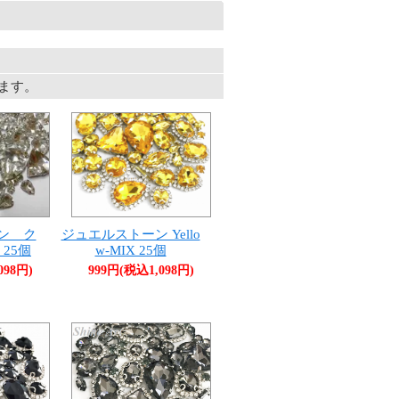
います。
ン ク
ジュエルストーン Yello
 25個
w-MIX 25個
098円)
999円(税込1,098円)