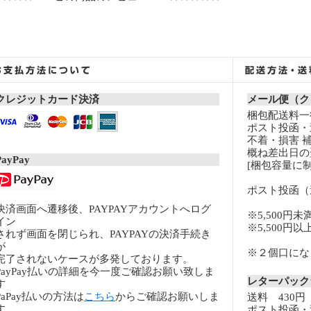
クレジットカード決済
メール便（ク
梱包配送料一律
ポスト投函・
不着・損害 
概ね差出日の
PayPay
[梱包容量に制
ポスト投函（
決済画面へ遷移後、PAYPAYアカウントへログ
※5,500円未
イン
※5,500円
されず画面を閉じられ、PAYPAYの決済手続き
が
※２個口になる
完了されないケースが多発しております。
PayPay払いの詳細を今一度ご確認お願い致しま
レターパッ
す
PaPay払いの方法は
こちら
からご確認お願いしま
送料 430円
す。
ポスト投函・