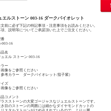
ュエルストーン 003-16 ダークバイオレット
注文前に必ず下記の特記事項・注意事項をお読みください。
事項、説明等についてご承諾頂いた上でご注文ください。
型番
003-16
商品名
エル ストーン 003-16
カラー
画像をご参照ください
参考カラー ダークバイオレット/茄子紫）
サイズ
画像をご参照ください
商品コメント
ラスストーンの大変ゴージャスなジュエルストーンです。
き目のストーンの周囲には細かなダイヤモンドカットの
リスタルストーンがはめ込まれているので、より一層