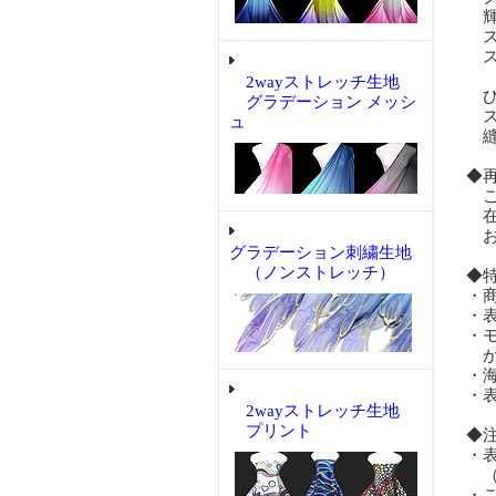
輝
ス
ス
2wayストレッチ生地
ひ
グラデーション メッシ
ス
ュ
縫
◆
ご
在
お
グラデーション刺繍生地
（ノンストレッチ）
◆
・
・
・
が
・
・
2wayストレッチ生地
プリント
◆
・
（
・