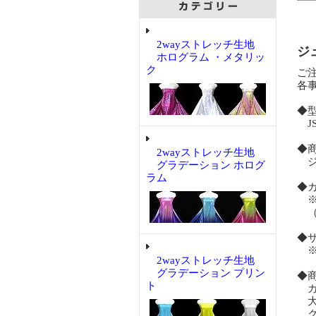
2wayストレッチ生地
ジ
ホログラム ・メタリッ
ク
ご
各
◆
JS-
◆
2wayストレッチ生地
ジュ
グラデーション ホログ
ラム
◆
※
（
◆
※
2wayストレッチ生地
グラデーション プリン
◆
ト
ガ
大
ク