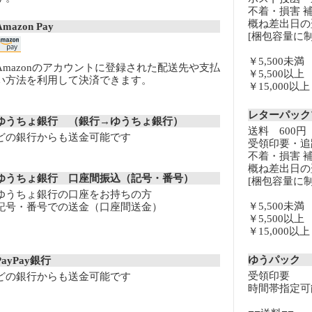
不着・損害 
概ね差出日の
Amazon Pay
[梱包容量に制
￥5,500未
Amazonのアカウントに登録された配送先や支払
￥5,500以
い方法を利用して決済できます。
￥15,000
レターパッ
ゆうちょ銀行 （銀行→ゆうちょ銀行）
送料 600円
どの銀行からも送金可能です
受領印要・追
不着・損害 
概ね差出日の
ゆうちょ銀行 口座間振込（記号・番号）
[梱包容量に制
ゆうちょ銀行の口座をお持ちの方
￥5,500未
記号・番号での送金（口座間送金）
￥5,500以
￥15,000
ゆうパック
PayPay銀行
受領印要
どの銀行からも送金可能です
時間帯指定可