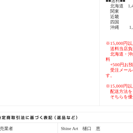
■■送料■■
北海道 1,
関東 8
近畿 8
四国 8
沖縄 1,3
※15,000
送料当店負
北海道・沖
料
+500円お
受注メール
す。
※15,000
配送方法を
そちらを優
売業者
Shine Art 樋口 恵