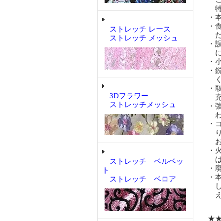
特
・
・
ストレッチ レース
だ
ストレッチ メッシュ
・
に
・
・
く
・
3Dフラワー
充
ストレッチメッシュ
・
わ
・
り
お
・
は
ストレッチ ベルベッ
・
ト
・
ストレッチ ベロア
し
え
★