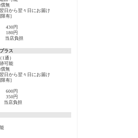
補償無
翌日から翌々日にお届け
限有]
満 430円
上 180円
以上 当店負担
クプラス
（1通）
跡可能
補償無
翌日から翌々日にお届け
限有]
満 600円
上 350円
以上 当店負担
能