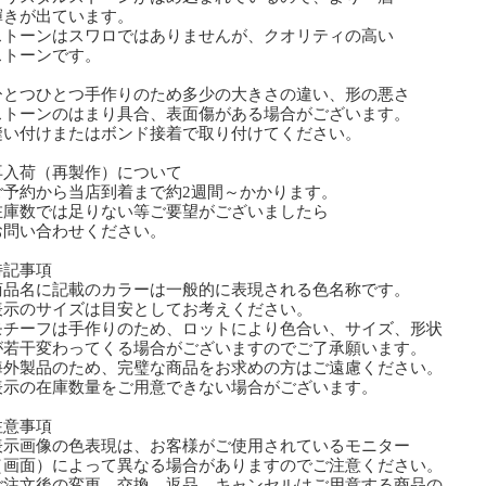
きが出ています。
トーンはスワロではありませんが、クオリティの高い
トーンです。
とつひとつ手作りのため多少の大きさの違い、形の悪さ
トーンのはまり具合、表面傷がある場合がございます。
い付けまたはボンド接着で取り付けてください。
再入荷（再製作）について
予約から当店到着まで約2週間～かかります。
庫数では足りない等ご要望がございましたら
問い合わせください。
特記事項
商品名に記載のカラーは一般的に表現される色名称です。
表示のサイズは目安としてお考えください。
モチーフは手作りのため、ロットにより色合い、サイズ、形状
若干変わってくる場合がございますのでご了承願います。
海外製品のため、完璧な商品をお求めの方はご遠慮ください。
表示の在庫数量をご用意できない場合がございます。
注意事項
表示画像の色表現は、お客様がご使用されているモニター
画面）によって異なる場合がありますのでご注意ください。
ご注文後の変更、交換、返品、キャンセルはご用意する商品の