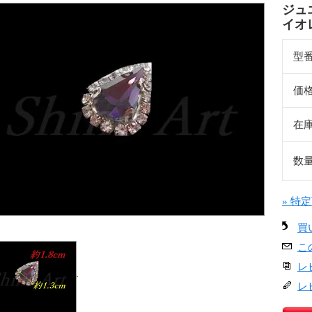
ジュエ
イオ
型
価
在
数
» 特
買
こ
レ
レ