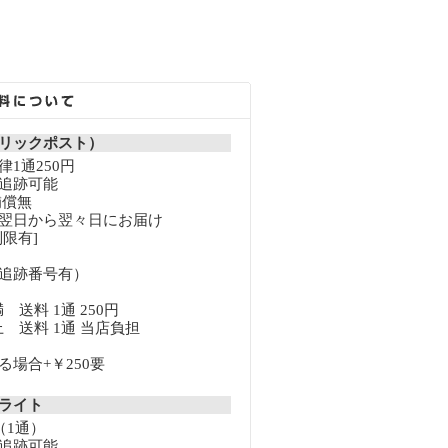
リックポスト）
1通250円
追跡可能
補償無
翌日から翌々日にお届け
限有]
追跡番号有）
満 送料 1通 250円
以上 送料 1通 当店負担
場合+￥250要
クライト
（1通）
追跡可能