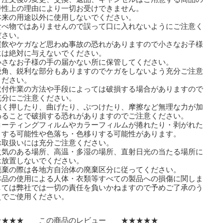
性上の理由により一切お受けできません。
本来の用途以外に使用しないでください。
食べ物ではありませんので誤って口に入れないようにご注意く
さい。
誤飲やケガなど思わぬ事故の恐れがありますので小さなお子様
は絶対に与えないでください。
小さなお子様の手の届かない所に保管してください。
鋭角、鋭利な部分もありますのでケガをしないよう充分ご注意
ださい。
取付作業の方法や手段によっては破損する場合がありますので
分にご注意ください。
強く押したり、曲げたり、ぶつけたり、摩擦など無理な力が加
ることで破損する恐れがありますのでご注意ください。
コーティングフィルムやカラーフィルムが捲れたり・剥がれた
する可能性や色落ち・色移りする可能性があります。
取扱いには充分ご注意ください。
火気のある場所、高温・多湿の場所、直射日光の当たる場所に
放置しないでください。
廃棄の際は各地方自治体の廃棄区分に従ってください。
本品の使用による人体・衣類等すべての製品への損傷に関しま
ては弊社では一切の責任を負いかねますので予めご了承のう
でご使用ください。
★★★★ この商品のレビュー ★★★★★