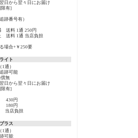
翌日から翌々日にお届け
限有]
追跡番号有）
満 送料 1通 250円
以上 送料 1通 当店負担
場合+￥250要
クライト
（1通）
追跡可能
補償無
翌日から翌々日にお届け
限有]
満 430円
上 180円
以上 当店負担
クプラス
（1通）
跡可能