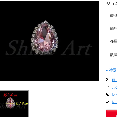
ジュエ
型
価
在
数
» 特
買
こ
レ
レ