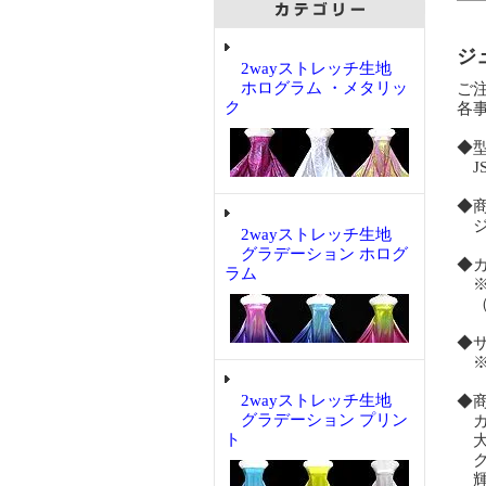
ジ
2wayストレッチ生地
ホログラム ・メタリッ
ご
ク
各
◆
JS-
◆
ジュ
2wayストレッチ生地
グラデーション ホログ
◆
ラム
※
（
◆
※
2wayストレッチ生地
◆
グラデーション プリン
ガ
ト
大
ク
輝