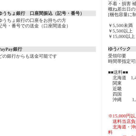
不着・損害 
概ね差出日の
ゆうちょ銀行 口座間振込（記号・番号）
[梱包容量に制
ゆうちょ銀行の口座をお持ちの方
￥5,500未
記号・番号での送金（口座間送金）
￥5,500以
￥15,000
ゆうパック
PayPay銀行
受領印要
どの銀行からも送金可能です
時間帯指定可
■■送料■■
北海道 1,
関東 8
近畿 8
四国 8
沖縄 1,3
※15,000
送料当店負
北海道・沖
料