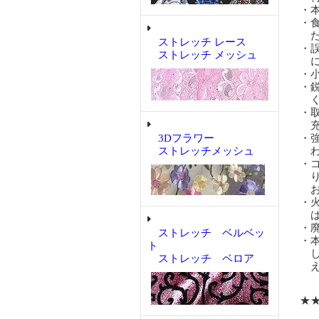
・
・
だ
ストレッチ レース
・
ストレッチ メッシュ
に
・
・
く
・
充
3Dフラワー
・
ストレッチメッシュ
わ
・
り
お
・
は
・
ストレッチ ベルベッ
・
ト
し
ストレッチ ベロア
え
★