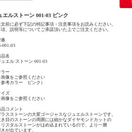
ュエルストーン 001-03 ピンク
注文前に必ず下記の特記事項・注意事項をお読みください。
事項、説明等についてご承諾頂いた上でご注文ください。
型番
001-03
商品名
エル ストーン 001-03
カラー
画像をご参照ください
参考カラー ピンク）
サイズ
画像をご参照ください
商品コメント
ラスストーンの大変ゴージャスなジュエルストーンです。
き目のストーンの周囲には細かなダイヤモンドカットの
リスタルストーンがはめ込まれているので、より一層
きが出ています。