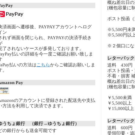
概ね差出日の
PayPay
[梱包容量に制
ポスト投函（
決済画面へ遷移後、PAYPAYアカウントへログ
※5,500円未
イン
※5,500円
されず画面を閉じられ、PAYPAYの決済手続き
が
※２個口になる
完了されないケースが多発しております。
PayPay払いの詳細を今一度ご確認お願い致しま
レターパッ
す
PaPay払いの方法は
こちら
からご確認お願いしま
送料 430円
す。
ポスト投函・
不着・損害 
概ね差出日の
Amazon Pay
[梱包容量に制
￥5,500未
Amazonのアカウントに登録された配送先や支払
￥5,500以
い方法を利用して決済できます。
￥15,000
レターパッ
ゆうちょ銀行 （銀行→ゆうちょ銀行）
送料 600円
どの銀行からも送金可能です
受領印要・追