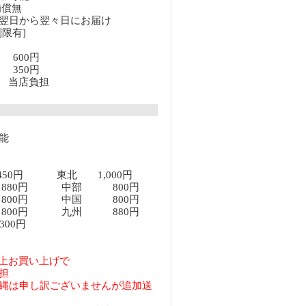
補償無
翌日から翌々日にお届け
限有]
満 600円
上 350円
以上 当店負担
能
450円 東北 1,000円
80円 中部 800円
00円 中国 800円
00円 九州 880円
00円
円以上お買い上げで
担
縄は申し訳ございませんが追加送