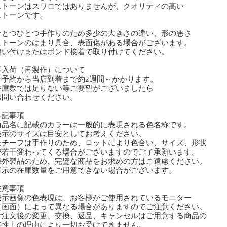
トーンはスワロではありませんが、クオリティの高い
トーンです。
とつひとつ手作りのため多少の大きさの違い、形の悪さ
トーンのはまり具合、表面傷がある場合がございます。
い付けまたはボンド接着で取り付けてください。
再入荷（再製作）について
予約から当店到着まで約2週間～かかります。
庫数では足りない等ご要望がございましたら
問い合わせください。
特記事項
商品名に記載のカラーは一般的に表現される色名称です。
表示のサイズは目安としてお考えください。
モチーフは手作りのため、ロットにより色合い、サイズ、形状
若干変わってくる場合がございますのでご了承願います。
海外製品のため、完璧な商品をお求めの方はご遠慮ください。
表示の在庫数量をご用意できない場合がございます。
注意事項
表示画像の色表現は、お客様がご使用されているモニター
画面）によって異なる場合がありますのでご注意ください。
ご注文後の変更、交換、返品、キャンセルはご用意する商品の
性上の理由により一切お受けできません。