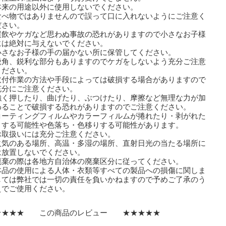
本来の用途以外に使用しないでください。
食べ物ではありませんので誤って口に入れないようにご注意く
さい。
誤飲やケガなど思わぬ事故の恐れがありますので小さなお子様
は絶対に与えないでください。
小さなお子様の手の届かない所に保管してください。
鋭角、鋭利な部分もありますのでケガをしないよう充分ご注意
ださい。
取付作業の方法や手段によっては破損する場合がありますので
分にご注意ください。
強く押したり、曲げたり、ぶつけたり、摩擦など無理な力が加
ることで破損する恐れがありますのでご注意ください。
コーティングフィルムやカラーフィルムが捲れたり・剥がれた
する可能性や色落ち・色移りする可能性があります。
取扱いには充分ご注意ください。
火気のある場所、高温・多湿の場所、直射日光の当たる場所に
放置しないでください。
廃棄の際は各地方自治体の廃棄区分に従ってください。
本品の使用による人体・衣類等すべての製品への損傷に関しま
ては弊社では一切の責任を負いかねますので予めご了承のう
でご使用ください。
★★★★ この商品のレビュー ★★★★★