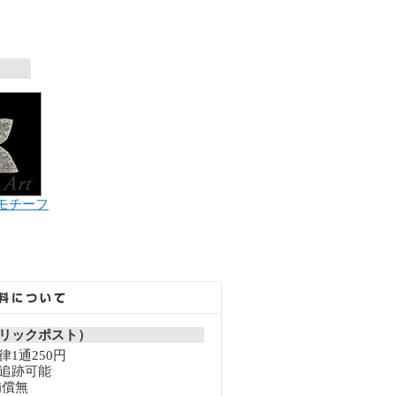
モチーフ
リックポスト）
1通250円
追跡可能
補償無