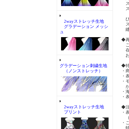
ス
ス
ひ
2wayストレッチ生地
ス
グラデーション メッシ
縫
ュ
◆
ご
在
お
グラデーション刺繍生地
◆
（ノンストレッチ）
・
・
・
が
・
・
2wayストレッチ生地
◆
プリント
・
（
・
特