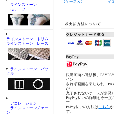
イ
【ケース入】
ラインストーン
モチーフ
クレジットカード決済
ラインストーン トリム
ラインストーン レース
PayPay
ラインストーン バッ
クル
決済画面へ遷移後、PAYP
イン
されず画面を閉じられ、PA
が
完了されないケースが多発
PayPay払いの詳細を今一
す
デコレーション
PaPay払いの方法は
こちら
か
ラインストーンチェー
す。
ン