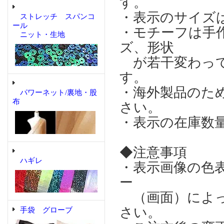
す。
・表示のサイズ
ストレッチ スパンコ
ール
・モチーフは手
ニット・生地
ズ、形状
が若干変わって
す。
・海外製品のた
パワーネット/裏地・股
布
さい。
・表示の在庫数
◆注意事項
ハギレ
・表示画像の色
ー
（画面）によっ
さい。
手袋 グローブ