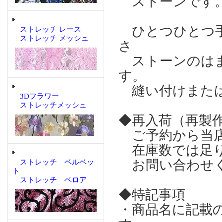
ストーンで
ひとつひとつ手
ストレッチ レース
ストレッチ メッシュ
さ
ストーンのはま
す。
縫い付けまたは
3Dフラワー
ストレッチメッシュ
◆再入荷（再製
ご予約から当店
在庫数では足り
お問い合わせ
ストレッチ ベルベッ
ト
ストレッチ ベロア
◆特記事項
・商品名に記載