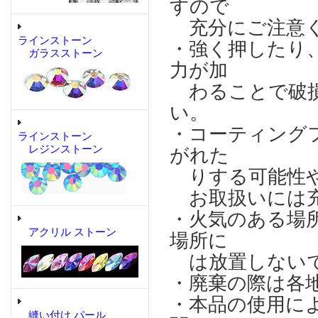
すので
充分にご注意
ラインストーン
・強く押したり
ガラスストーン
力が加
わることで破損
い。
・コーティング
ラインストーン
レジンストーン
がれた
りする可能性や
お取扱いには充
・火気のある場
アクリル ストーン
場所に
は放置しない
・廃棄の際は各
・本品の使用に
縫い付け パール