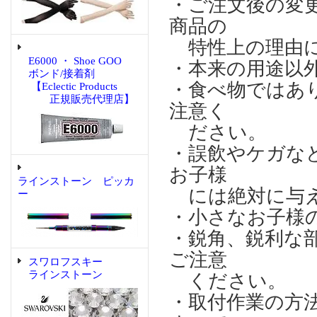
・ご注文後の変
商品の
特性上の理由に
E6000 ・ Shoe GOO
・本来の用途以
ボンド/接着剤
・食べ物ではあ
【Eclectic Products
正規販売代理店】
注意く
ださい。
・誤飲やケガな
お子様
ラインストーン ピッカ
には絶対に与え
ー
・小さなお子様
・鋭角、鋭利な
ご注意
スワロフスキー
ラインストーン
ください。
・取付作業の方