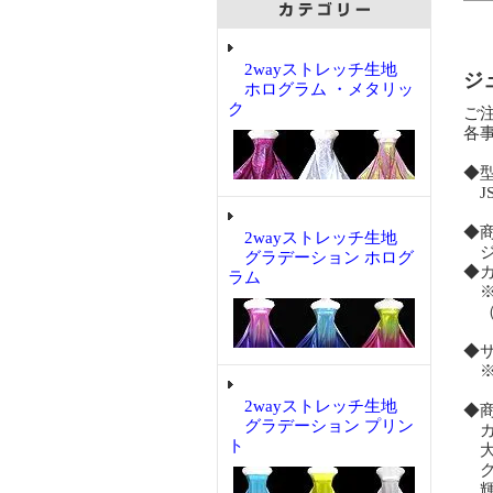
2wayストレッチ生地
ジ
ホログラム ・メタリッ
ク
ご
各
◆
JS-
◆
2wayストレッチ生地
ジュ
グラデーション ホログ
◆
ラム
※
（
◆
※
2wayストレッチ生地
◆
グラデーション プリン
ガ
ト
大
ク
輝