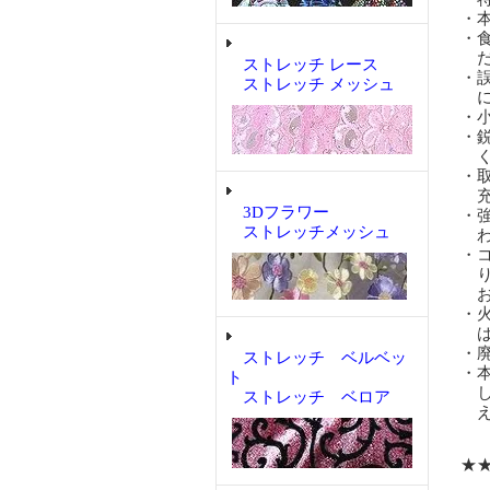
・
・
だ
ストレッチ レース
・
ストレッチ メッシュ
に
・
・
く
・
充
3Dフラワー
・
ストレッチメッシュ
わ
・
り
お
・
は
・
ストレッチ ベルベッ
・
ト
し
ストレッチ ベロア
え
★