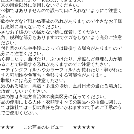
本来の用途以外に使用しないでください。
食べ物ではありませんので誤って口に入れないようにご注意く
さい。
誤飲やケガなど思わぬ事故の恐れがありますので小さなお子様
は絶対に与えないでください。
小さなお子様の手の届かない所に保管してください。
鋭角、鋭利な部分もありますのでケガをしないよう充分ご注意
ださい。
取付作業の方法や手段によっては破損する場合がありますので
分にご注意ください。
強く押したり、曲げたり、ぶつけたり、摩擦など無理な力が加
ることで破損する恐れがありますのでご注意ください。
コーティングフィルムやカラーフィルムが捲れたり・剥がれた
する可能性や色落ち・色移りする可能性があります。
取扱いには充分ご注意ください。
火気のある場所、高温・多湿の場所、直射日光の当たる場所に
放置しないでください。
廃棄の際は各地方自治体の廃棄区分に従ってください。
本品の使用による人体・衣類等すべての製品への損傷に関しま
ては弊社では一切の責任を負いかねますので予めご了承のう
でご使用ください。
★★★★ この商品のレビュー ★★★★★