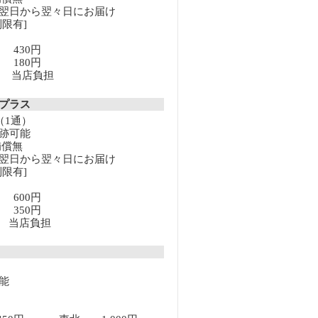
翌日から翌々日にお届け
限有]
満 430円
上 180円
以上 当店負担
クプラス
（1通）
跡可能
補償無
翌日から翌々日にお届け
限有]
満 600円
上 350円
以上 当店負担
能