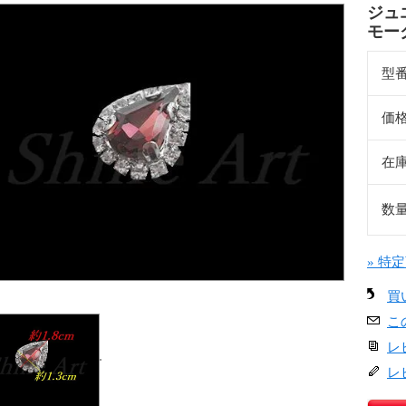
ジュエ
モー
型
価
在
数
» 特
買
こ
レ
レ