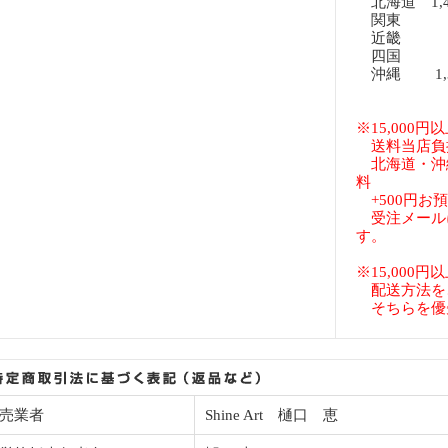
北海道 1,
関東 8
近畿 8
四国 8
沖縄 1,3
※15,000
送料当店負
北海道・沖
料
+500円お
受注メール
す。
※15,000
配送方法を
そちらを優
売業者
Shine Art 樋口 恵