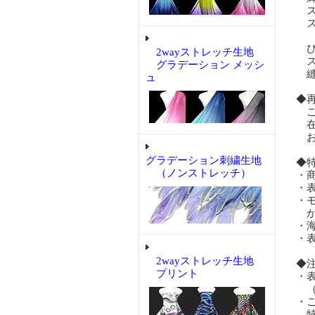
ス
ス
ひ
2wayストレッチ生地
ス
グラデーション メッシ
縫
ュ
◆
ご
在
お
グラデーション刺繍生地
◆
（ノンストレッチ）
・
・
・
が
・
・
2wayストレッチ生地
◆
プリント
・
（
・
特