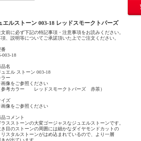
ュエルストーン 003-18 レッドスモークトパーズ
注文前に必ず下記の特記事項・注意事項をお読みください。
事項、説明等についてご承諾頂いた上でご注文ください。
型番
003-18
商品名
エル ストーン 003-18
カラー
画像をご参照ください
参考カラー レッドスモークトパーズ 赤茶）
サイズ
画像をご参照ください
商品コメント
ラスストーンの大変ゴージャスなジュエルストーンです。
き目のストーンの周囲には細かなダイヤモンドカットの
リスタルストーンがはめ込まれているので、より一層
きが出ています。