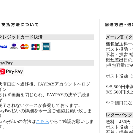
クレジットカード決済
メール便（ク
梱包配送料一律
ポスト投函・
不着・損害 
概ね差出日の
PayPay
[梱包容量に制
ポスト投函（
決済画面へ遷移後、PAYPAYアカウントへログ
※5,500円未
イン
※5,500円
されず画面を閉じられ、PAYPAYの決済手続き
が
※２個口になる
完了されないケースが多発しております。
PayPay払いの詳細を今一度ご確認お願い致しま
レターパッ
す
PaPay払いの方法は
こちら
からご確認お願いしま
送料 430円
す。
ポスト投函・
不着・損害 