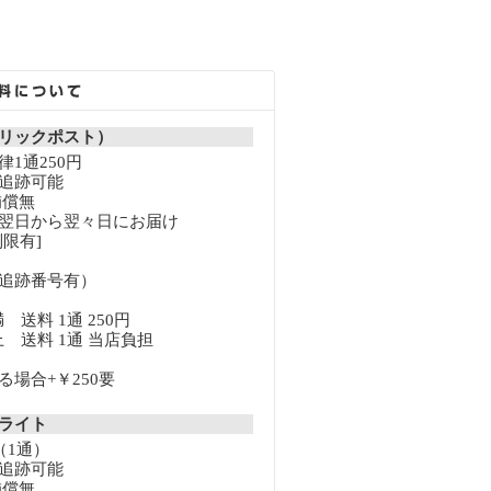
リックポスト）
1通250円
追跡可能
補償無
翌日から翌々日にお届け
限有]
追跡番号有）
満 送料 1通 250円
以上 送料 1通 当店負担
場合+￥250要
クライト
（1通）
追跡可能
補償無