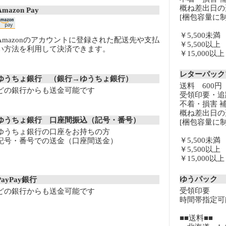
概ね差出日の
Amazon Pay
[梱包容量に制
￥5,500未
Amazonのアカウントに登録された配送先や支払
￥5,500以
い方法を利用して決済できます。
￥15,000
レターパッ
ゆうちょ銀行 （銀行→ゆうちょ銀行）
送料 600円
どの銀行からも送金可能です
受領印要・追
不着・損害 
概ね差出日の
ゆうちょ銀行 口座間振込（記号・番号）
[梱包容量に制
ゆうちょ銀行の口座をお持ちの方
￥5,500未
記号・番号での送金（口座間送金）
￥5,500以
￥15,000
ゆうパック
PayPay銀行
受領印要
どの銀行からも送金可能です
時間帯指定可
■■送料■■