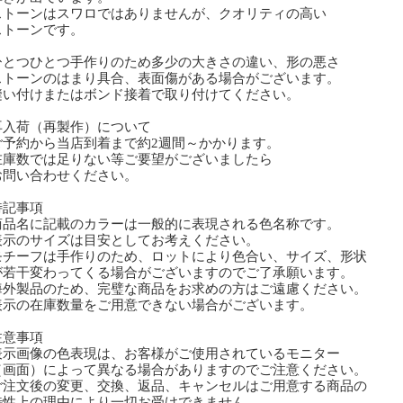
トーンはスワロではありませんが、クオリティの高い
トーンです。
とつひとつ手作りのため多少の大きさの違い、形の悪さ
トーンのはまり具合、表面傷がある場合がございます。
い付けまたはボンド接着で取り付けてください。
再入荷（再製作）について
予約から当店到着まで約2週間～かかります。
庫数では足りない等ご要望がございましたら
問い合わせください。
特記事項
商品名に記載のカラーは一般的に表現される色名称です。
表示のサイズは目安としてお考えください。
モチーフは手作りのため、ロットにより色合い、サイズ、形状
若干変わってくる場合がございますのでご了承願います。
海外製品のため、完璧な商品をお求めの方はご遠慮ください。
表示の在庫数量をご用意できない場合がございます。
注意事項
表示画像の色表現は、お客様がご使用されているモニター
画面）によって異なる場合がありますのでご注意ください。
ご注文後の変更、交換、返品、キャンセルはご用意する商品の
性上の理由により一切お受けできません。