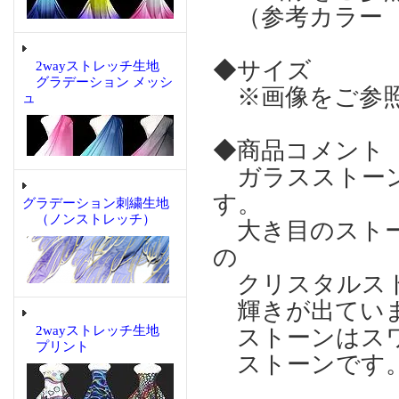
（参考カラー 
◆サイズ
2wayストレッチ生地
グラデーション メッシ
※画像をご参
ュ
◆商品コメント
ガラスストーン
す。
グラデーション刺繍生地
（ノンストレッチ）
大き目のストー
の
クリスタルスト
輝きが出てい
2wayストレッチ生地
ストーンはスワ
プリント
ストーンで