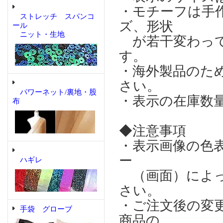
・モチーフは手
ストレッチ スパンコ
ズ、形状
ール
ニット・生地
が若干変わって
す。
・海外製品のた
さい。
パワーネット/裏地・股
・表示の在庫数
布
◆注意事項
・表示画像の色
ー
ハギレ
（画面）によっ
さい。
・ご注文後の変
手袋 グローブ
商品の