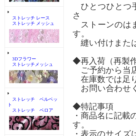
ひとつひとつ手
さ
ストレッチ レース
ストーンのはま
ストレッチ メッシュ
す。
縫い付けまたは
◆再入荷（再製
3Dフラワー
ストレッチメッシュ
ご予約から当店
在庫数では足り
お問い合わせ
ストレッチ ベルベッ
◆特記事項
ト
ストレッチ ベロア
・商品名に記載
す。
・表示のサイズ