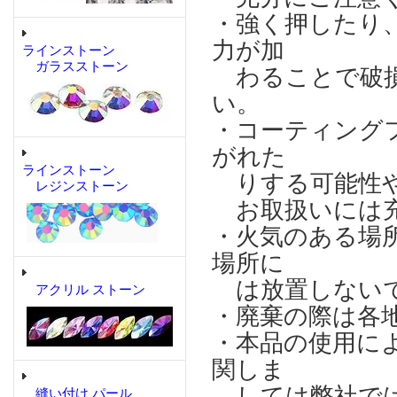
・強く押したり
力が加
ラインストーン
ガラスストーン
わることで破損
い。
・コーティング
がれた
ラインストーン
りする可能性や
レジンストーン
お取扱いには充
・火気のある場
場所に
は放置しない
アクリル ストーン
・廃棄の際は各
・本品の使用に
関しま
しては弊社では
縫い付け パール