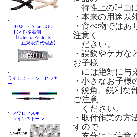
特性上の理由に
・本来の用途以
・食べ物ではあ
E6000 ・ Shoe GOO
ボンド/接着剤
注意く
【Eclectic Products
ださい。
正規販売代理店】
・誤飲やケガな
お子様
には絶対に与え
ラインストーン ピッカ
・小さなお子様
ー
・鋭角、鋭利な
ご注意
ください。
スワロフスキー
・取付作業の方
ラインストーン
すので
充分にご注意