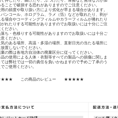
強く押したり、曲げたり、ぶつけたり、摩擦など無理な力が加
ることで破損する恐れがありますのでご注意ください。
使用の頻度や取り扱い方により劣化が早まる場合があります。
スパンコール、ホログラム、ラメ（箔）などが取れたり、剥が
る場合やコーティングフィルムやカラーフィルムが捲れたり
剥がれたりする可能性がありますのでお取扱いには十分にご注
ください。
色落ち・色移りする可能性がありますのでお取扱いには十分ご
意ください。
火気のある場所、高温・多湿の場所、直射日光の当たる場所に
放置しないでください。
廃棄の際は各地方自治体の廃棄区分に従ってください。
本品の使用による人体・衣類等すべての製品への損傷に関しま
ては弊社では一切の責任を負いかねますので予めご了承のう
でご使用ください。
★★★★ この商品のレビュー ★★★★★