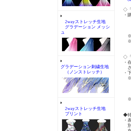
◇
・
購入
2wayストレッチ生地
購入
グラデーション メッシ
購入
ュ
※
※
あ
◇
・
グラデーション刺繍生地
さ
（ノンストレッチ）
・
※
い
ホ
が
※
2wayストレッチ生地
プリント
◆
・
別
在