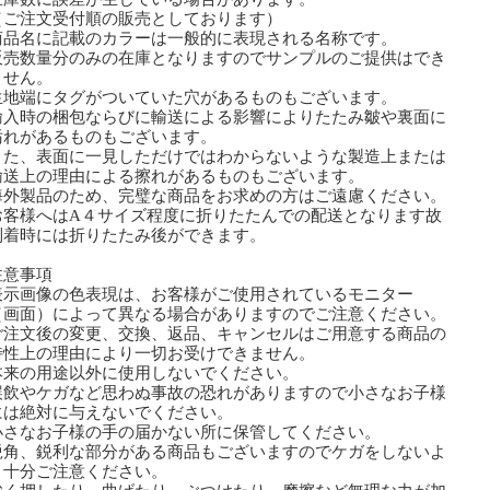
ご注文受付順の販売としております）
商品名に記載のカラーは一般的に表現される名称です。
販売数量分のみの在庫となりますのでサンプルのご提供はでき
せん。
生地端にタグがついていた穴があるものもございます。
輸入時の梱包ならびに輸送による影響によりたたみ皺や裏面に
れがあるものもございます。
た、表面に一見しただけではわからないような製造上または
送上の理由による擦れがあるものもございます。
外製品のため、完璧な商品をお求めの方はご遠慮ください。
お客様へはA４サイズ程度に折りたたんでの配送となります故
着時には折りたたみ後ができます。
注意事項
表示画像の色表現は、お客様がご使用されているモニター
画面）によって異なる場合がありますのでご注意ください。
ご注文後の変更、交換、返品、キャンセルはご用意する商品の
性上の理由により一切お受けできません。
本来の用途以外に使用しないでください。
誤飲やケガなど思わぬ事故の恐れがありますので小さなお子様
は絶対に与えないでください。
小さなお子様の手の届かない所に保管してください。
鋭角、鋭利な部分がある商品もございますのでケガをしないよ
十分ご注意ください。