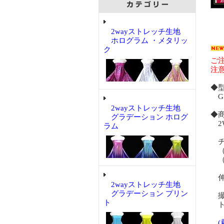
2wayストレッチ生地
ホログラム ・メタリッ
ク
ご
注
◆
GP
2wayストレッチ生地
◆
グラデーション ホログ
2
ラム
チ
（
（
伸
2wayストレッチ生地
グラデーション プリン
撮
ト
ト