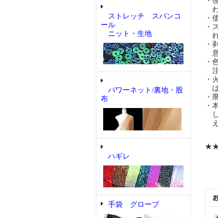
・
わ
ストレッチ スパンコ
・
ール
・
ニット・生地
れ
・
意
・
注
・
は
パワーネット/裏地・股
・
布
・
し
え
★
ハギレ
手袋 グローブ