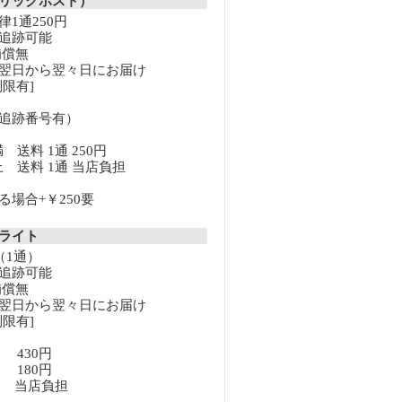
リックポスト）
1通250円
追跡可能
補償無
翌日から翌々日にお届け
限有]
追跡番号有）
満 送料 1通 250円
以上 送料 1通 当店負担
場合+￥250要
クライト
（1通）
追跡可能
補償無
翌日から翌々日にお届け
限有]
満 430円
上 180円
以上 当店負担