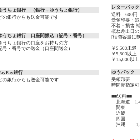
レターパッ
ゆうちょ銀行 （銀行→ゆうちょ銀行）
送料 600円
どの銀行からも送金可能です
受領印要・追
不着・損害 
概ね差出日の
ゆうちょ銀行 口座間振込（記号・番号）
[梱包容量に制
ゆうちょ銀行の口座をお持ちの方
￥5,500未
記号・番号での送金（口座間送金）
￥5,500以
￥15,000
ゆうパック
PayPay銀行
受領印要
どの銀行からも送金可能です
時間帯指定可
■■送料■■
北海道 1,
関東 8
近畿 8
四国 8
沖縄 1,3