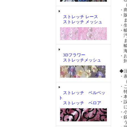
（
・
・
ストレッチ レース
ま
ストレッチ メッシュ
・
・
汚
ま
輸
海
3Dフラワー
・
ストレッチメッシュ
到
◆
・
（
・
特
ストレッチ ベルベッ
・
ト
・
ストレッチ ベロア
に
・
・
う