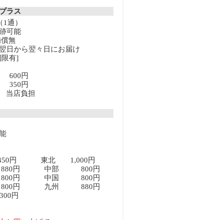
クプラス
（1通）
跡可能
補償無
翌日から翌々日にお届け
限有]
満 600円
上 350円
以上 当店負担
能
450円 東北 1,000円
80円 中部 800円
00円 中国 800円
00円 九州 880円
00円