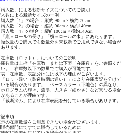
「購入数」による裁断サイズについてのご説明
購入数による裁断サイズの一例
数「1」の場合： 縦約 90cm × 横約 70cm
数「2」の場合： 縦約 90cm × 横約140cm
数「4」の場合： 縦約180cm × 横約140cm
「縦＝ロールの長さ」「横＝ロールの巾」にあたります。
複数量のご購入でも数量分を未裁断でご用意できない場合が
ります。
「在庫数（ロット）」についてのご説明
在庫数量は上枠「在庫数」または下表「在庫数」をご参照くだ
い。 在庫数以下の数量でご購入が可能です。
下表「在庫数」表記分けには以下の理由がございます。
「ロット違い（製造時期の違い）」により在庫表記を分けて
る場合があります。 ベースカラー（下地色）の異なり、
ログラムの輝き、濃淡、大きさ（細かさ）など異なる場合
あることが理由です。
「裁断済み」により在庫表記を分けている場合があります。
特記事項
表示の在庫数量をご用意できない場合がございます。
販売部門にてすでに販売しているために
庫数に誤差が生じている場合があります。