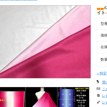
イト
型
価
在
数
» 特
買
こ
レ
レ