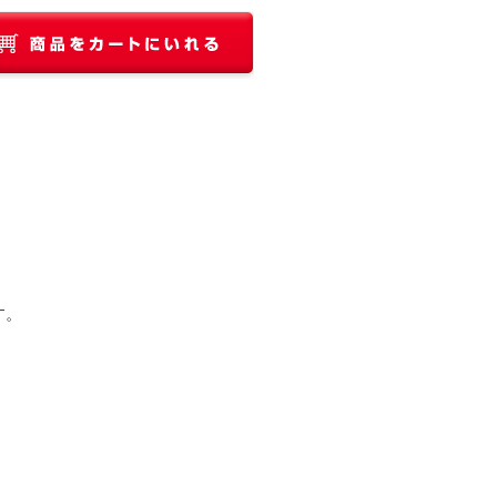
す。
）
。