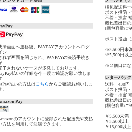
クレジットカード決済
メール便（ク
梱包配送料一律
ポスト投函・
不着・損害 
概ね差出日の
PayPay
[梱包容量に制
ポスト投函（
決済画面へ遷移後、PAYPAYアカウントへログ
※5,500円未
イン
※5,500円
されず画面を閉じられ、PAYPAYの決済手続き
が
※２個口になる
完了されないケースが多発しております。
PayPay払いの詳細を今一度ご確認お願い致しま
レターパッ
す
PaPay払いの方法は
こちら
からご確認お願いしま
送料 430円
す。
ポスト投函・
不着・損害 
概ね差出日の
Amazon Pay
[梱包容量に制
￥5,500未
Amazonのアカウントに登録された配送先や支払
￥5,500以
い方法を利用して決済できます。
￥15,000