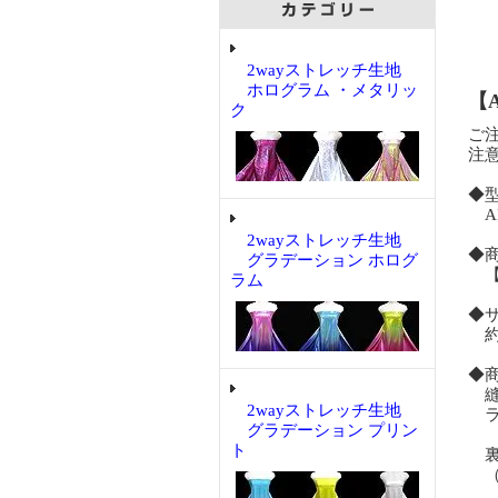
2wayストレッチ生地
ホログラム ・メタリッ
【
ク
ご
注
◆
AR
2wayストレッチ生地
◆
グラデーション ホログ
【A
ラム
◆サ
約5
◆
縫
2wayストレッチ生地
ラ
グラデーション プリン
ト
裏
（