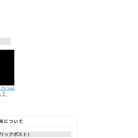
29.5ml
入 】
リックポスト）