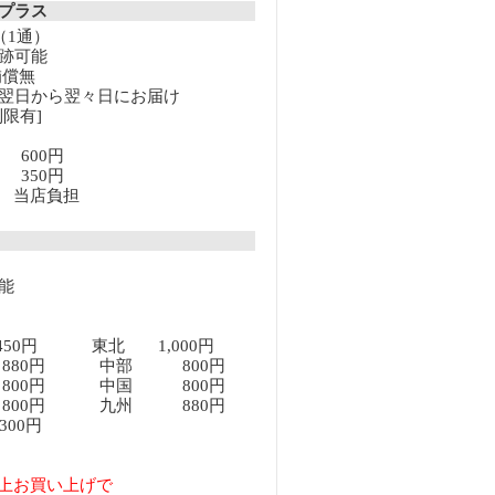
クプラス
（1通）
跡可能
補償無
翌日から翌々日にお届け
限有]
満 600円
上 350円
以上 当店負担
能
450円 東北 1,000円
80円 中部 800円
00円 中国 800円
00円 九州 880円
00円
円以上お買い上げで