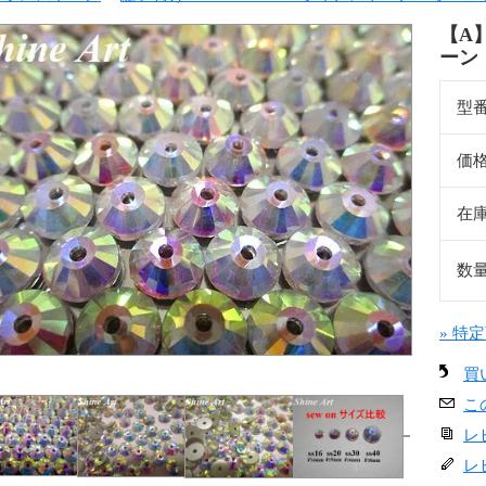
【A】
ーン
型
価
在
数
» 特
買
こ
レ
レ