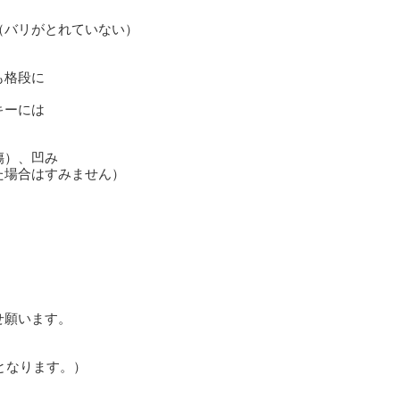
（バリがとれていない）
も格段に
キーには
傷）、凹み
た場合はすみません）
。
せ願います。
となります。）