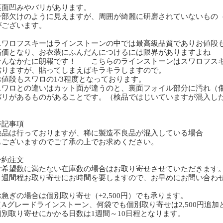
面凹みやバリがあります。
部欠けのように見えますが、周囲が綺麗に研磨されていないもの
ございます。
ワロフスキーはラインストーンの中では最高級品質でありお値段
価となり、お衣装にふんだんにつけるには限界がありますよね
んなかたに朗報です！ こちらのラインストーンはスワロフス
りますが、貼ってしまえばキラキラしますので。
値段もスワロの1/3程度となっております。
ワロとの違いはカット面が違うのと、裏面フォイル部分に汚れ（
リがあるものがあることです。（検品ではじいていますが混入し
特記事項
検品は行っておりますが、稀に製造不良品が混入している場合
ございますのでご了承の上でお求めください。
予約注文
ご希望数に満たない在庫数の場合はお取り寄せさせていただきます
週間程お取り寄せにお時間を要しますので、お早めにお問い合わ
急ぎの場合は個別取り寄せ（+2,500円）でも承ります。
Aグレードラインストーン、何袋でも個別取り寄せは2,500円追加
別取り寄せにかかる日数は1週間～10日程となります。