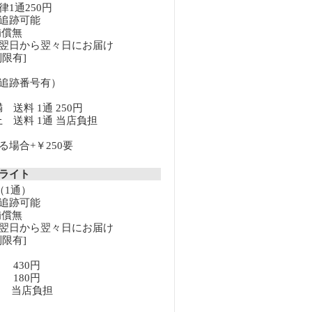
1通250円
追跡可能
補償無
翌日から翌々日にお届け
限有]
追跡番号有）
満 送料 1通 250円
以上 送料 1通 当店負担
場合+￥250要
クライト
（1通）
追跡可能
補償無
翌日から翌々日にお届け
限有]
満 430円
上 180円
以上 当店負担