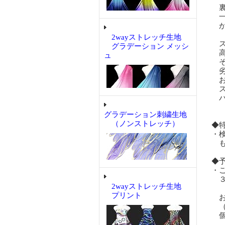
裏
一
が
2wayストレッチ生地
ス
グラデーション メッシ
高
ュ
そ
劣
お
ス
バ
グラデーション刺繍生地
（ノンストレッチ）
◆
・
も
◆
・
３
2wayストレッチ生地
プリント
お
（
個