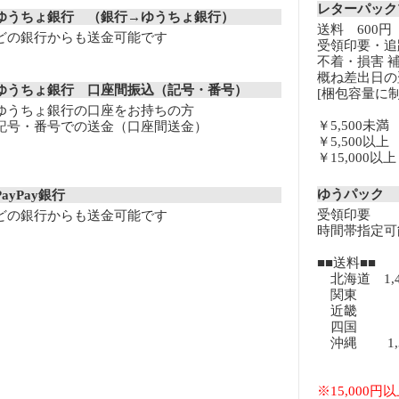
レターパッ
ゆうちょ銀行 （銀行→ゆうちょ銀行）
送料 600円
どの銀行からも送金可能です
受領印要・追
不着・損害 
概ね差出日の
ゆうちょ銀行 口座間振込（記号・番号）
[梱包容量に制
ゆうちょ銀行の口座をお持ちの方
￥5,500未
記号・番号での送金（口座間送金）
￥5,500以
￥15,000
ゆうパック
PayPay銀行
受領印要
どの銀行からも送金可能です
時間帯指定可
■■送料■■
北海道 1,
関東 8
近畿 8
四国 8
沖縄 1,3
※15,000