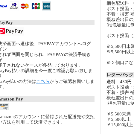
梱包配送料一律
ポスト投函・
不着・損害 
概ね差出日の
PayPay
[梱包容量に制
ポスト投函（
決済画面へ遷移後、PAYPAYアカウントへログ
※5,500円未
イン
※5,500円
されず画面を閉じられ、PAYPAYの決済手続き
が
※２個口になる
完了されないケースが多発しております。
PayPay払いの詳細を今一度ご確認お願い致しま
レターパッ
す
PaPay払いの方法は
こちら
からご確認お願いしま
送料 430円
す。
ポスト投函・
不着・損害 
概ね差出日の
Amazon Pay
[梱包容量に制
￥5,500未
Amazonのアカウントに登録された配送先や支払
￥5,500以
い方法を利用して決済できます。
￥15,000