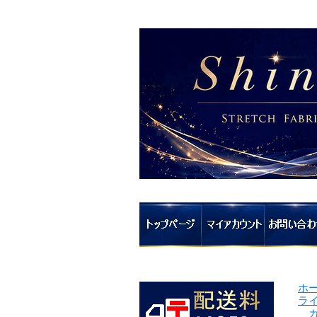
ホ
ラ
ガ