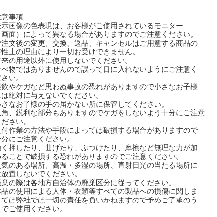
注意事項
表示画像の色表現は、お客様がご使用されているモニター
画面）によって異なる場合がありますのでご注意ください。
ご注文後の変更、交換、返品、キャンセルはご用意する商品の
性上の理由により一切お受けできません。
本来の用途以外に使用しないでください。
食べ物ではありませんので誤って口に入れないようにご注意く
さい。
誤飲やケガなど思わぬ事故の恐れがありますので小さなお子様
は絶対に与えないでください。
小さなお子様の手の届かない所に保管してください。
鋭角、鋭利な部分もありますのでケガをしないよう十分にご注意
ださい。
取付作業の方法や手段によっては破損する場合がありますので
分にご注意ください。
強く押したり、曲げたり、ぶつけたり、摩擦など無理な力が加
ることで破損する恐れがありますのでご注意ください。
火気のある場所、高温・多湿の場所、直射日光の当たる場所に
放置しないでください。
廃棄の際は各地方自治体の廃棄区分に従ってください。
本品の使用による人体・衣類等すべての製品への損傷に関しま
ては弊社では一切の責任を負いかねますので予めご了承のう
でご使用ください。