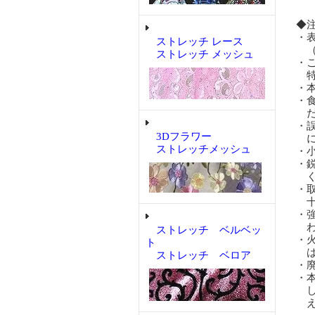
◆
・
ストレッチ レース
（
ストレッチ メッシュ
・
特
・
・
だ
・
3Dフラワー
に
ストレッチメッシュ
・
・
く
・
十
・
わ
ストレッチ ベルベッ
・
ト
は
ストレッチ ベロア
・
・
し
え