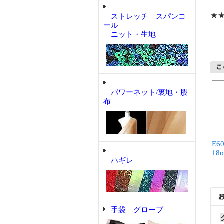
★
ストレッチ スパンコ
ール
ニット・生地
パワーネット/裏地・股
布
E6
18o
ハギレ
手袋 グローブ