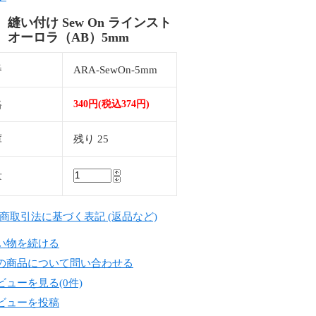
 縫い付け Sew On ラインスト
 オーロラ（AB）5mm
番
ARA-SewOn-5mm
格
340円(税込374円)
庫
残り 25
量
定商取引法に基づく表記 (返品など)
い物を続ける
の商品について問い合わせる
ビューを見る(0件)
ビューを投稿