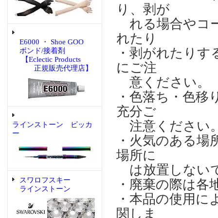
り、剥が
れる場合やコー
れたり
E6000 ・ Shoe GOO
・剥がれたりす
ボンド/接着剤
【Eclectic Products
にご注
正規販売代理店】
意ください。
・色落ち・色移
充分ご
注意ください
ラインストーン ピッカ
ー
・火気のある場
場所に
は放置しない
スワロフスキー
・廃棄の際は各
ラインストーン
・本品の使用に
関しま