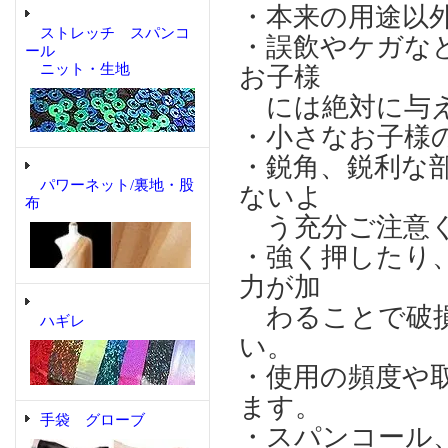
・本来の用途以
ストレッチ スパンコ
・誤飲やケガな
ール
ニット・生地
お子様
には絶対に与え
・小さなお子様
・鋭角、鋭利な
パワーネット/裏地・股
ないよ
布
う充分ご注意
・強く押したり
力が加
わることで破損
ハギレ
い。
・使用の頻度や
ます。
手袋 グローブ
・スパンコール