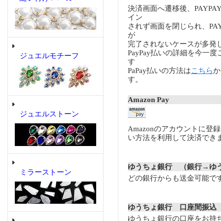
決済画面へ遷移後、PAYP
イン
されず画面を閉じられ、PA
が
完了されないケースが多発
PayPay払いの詳細を今一
ジュエルモチーフ
す
PaPay払いの方法は
こちら
か
す。
Amazon Pay
ジュエルストーン
Amazonのアカウントに登
い方法を利用して決済でき
ゆうちょ銀行 （銀行→ゆ
ミラーストーン
どの銀行からも送金可能で
ゆうちょ銀行 口座間振込
ゆうちょ銀行の口座をお持