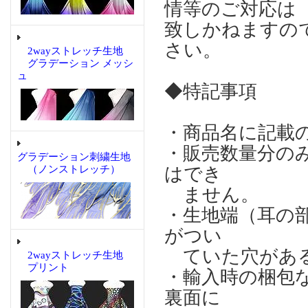
情等のご対応は
致しかねますの
さい。
2wayストレッチ生地
グラデーション メッシ
ュ
◆特記事項
・商品名に記載
・販売数量分の
グラデーション刺繍生地
（ノンストレッチ）
はでき
ません。
・生地端（耳の
がつい
ていた穴がある
2wayストレッチ生地
プリント
・輸入時の梱包
裏面に