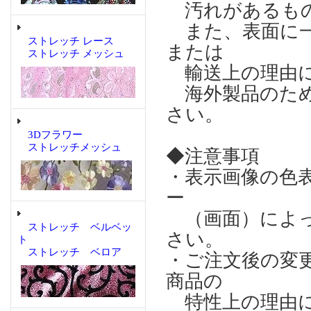
汚れがあるもの
また、表面に一
ストレッチ レース
または
ストレッチ メッシュ
輸送上の理由に
海外製品のため
さい。
3Dフラワー
ストレッチメッシュ
◆注意事項
・表示画像の色
ー
（画面）によっ
ストレッチ ベルベッ
さい。
ト
ストレッチ ベロア
・ご注文後の変
商品の
特性上の理由に