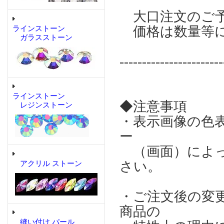
大口注文のご予
価格は数量等
ラインストーン
ガラスストーン
-----------------------
ラインストーン
◆注意事項
レジンストーン
・表示画像の色
ー
（画面）によっ
さい。
アクリル ストーン
・ご注文後の変
商品の
縫い付け パール