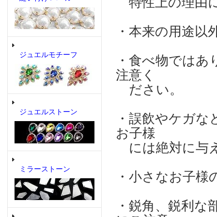
特性上の理由に
・本来の用途以
ジュエルモチーフ
・食べ物ではあ
注意く
ださい。
ジュエルストーン
・誤飲やケガな
お子様
には絶対に与え
ミラーストーン
・小さなお子様
・鋭角、鋭利な