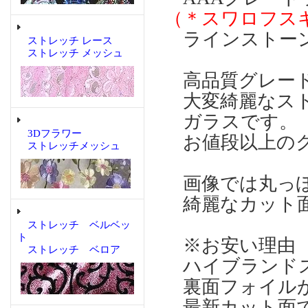
（＊スワロフス
ラインストー
ストレッチ レース
ストレッチ メッシュ
高品質グレード
大変綺麗なスト
ガラスです。
3Dフラワー
お値段以上のク
ストレッチメッシュ
画像では丸っぽ
綺麗なカット
ストレッチ ベルベッ
ト
※お安い理由
ストレッチ ベロア
ハイブランドス
裏面フォイルが
最新カット面で