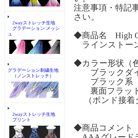
注意事項・特記
さい。
2wayストレッチ生地
グラデーション メッシ
◆商品名 High Qual
ュ
ラインストーン Bl
◆カラー形状（
グラデーション刺繍生地
ブラックダイ
（ノンストレッチ）
ブラック系 
裏面フラット 
（ボンド接着
2wayストレッチ生地
プリント
◆商品コメント
AAAグレー