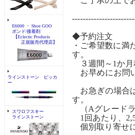
ご了承の上でお
-----------------------
E6000 ・ Shoe GOO
ボンド/接着剤
◆予約注文
【Eclectic Products
正規販売代理店】
・ご希望数に満
す。
３週間～1か月
お早めにお問い
ラインストーン ピッカ
ー
お急ぎの場合は個
す。
（Aグレードラ
スワロフスキー
1回あたり、2,
ラインストーン
個別取り寄せに