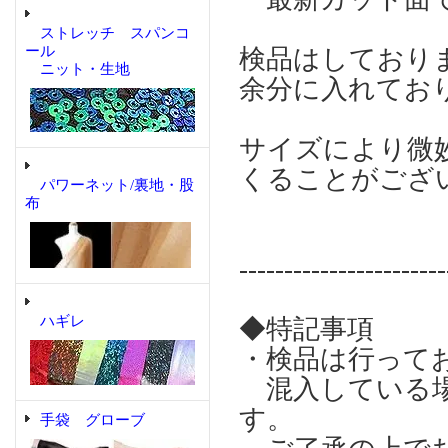
ストレッチ スパンコ
ール
検品はしており
ニット・生地
余分に入れてお
サイズにより微
くることがござ
パワーネット/裏地・股
布
-----------------------
ハギレ
◆特記事項
・検品は行って
混入している場
す。
手袋 グローブ