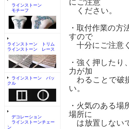
にご注意
ラインストーン
ください。
モチーフ
・取付作業の方
すので
十分にご注意
ラインストーン トリム
ラインストーン レース
・強く押したり
力が加
わることで破損
ラインストーン バッ
クル
い。
・火気のある場
場所に
デコレーション
は放置しない
ラインストーンチェー
ン