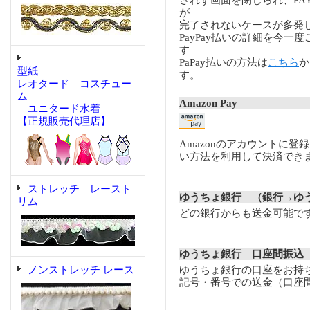
されず画面を閉じられ、PA
が
完了されないケースが多発
PayPay払いの詳細を今一
す
PaPay払いの方法は
こちら
か
型紙
す。
レオタード コスチュー
ム
Amazon Pay
ユニタード水着
【正規販売代理店】
Amazonのアカウントに登
い方法を利用して決済でき
ストレッチ レースト
ゆうちょ銀行 （銀行→ゆ
リム
どの銀行からも送金可能で
ゆうちょ銀行 口座間振込
ノンストレッチ レース
ゆうちょ銀行の口座をお持
記号・番号での送金（口座