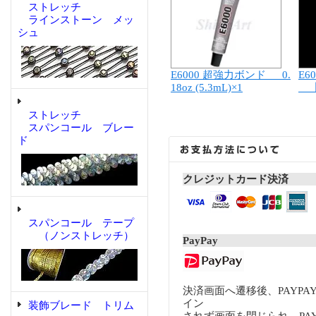
ストレッチ
ラインストーン メッ
シュ
E6000 超強力ボンド 0.
E6
18oz (5.3mL)×1
【
ストレッチ
スパンコール ブレー
ド
クレジットカード決済
スパンコール テープ
（ノンストレッチ）
PayPay
決済画面へ遷移後、PAYP
イン
装飾ブレード トリム