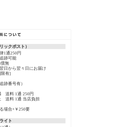
リックポスト）
1通250円
追跡可能
補償無
翌日から翌々日にお届け
限有]
追跡番号有）
満 送料 1通 250円
以上 送料 1通 当店負担
場合+￥250要
クライト