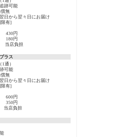
（1通）
追跡可能
補償無
翌日から翌々日にお届け
限有]
満 430円
上 180円
以上 当店負担
クプラス
（1通）
跡可能
補償無
翌日から翌々日にお届け
限有]
満 600円
上 350円
以上 当店負担
能