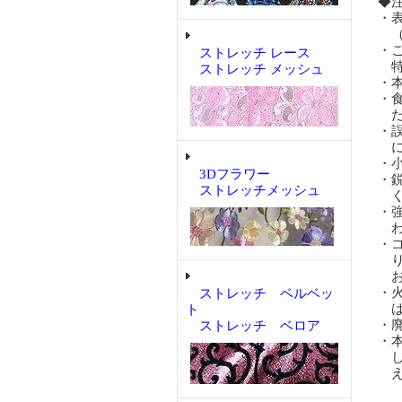
◆
・
（
・
ストレッチ レース
特
ストレッチ メッシュ
・
・
だ
・
に
・
3Dフラワー
・
ストレッチメッシュ
く
・
わ
・
り
お
・
ストレッチ ベルベッ
は
ト
・
ストレッチ ベロア
・
し
え