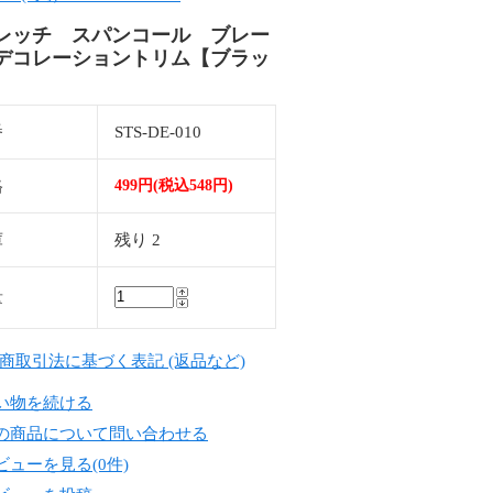
レッチ スパンコール ブレー
デコレーショントリム【ブラッ
番
STS-DE-010
格
499円(税込548円)
庫
残り 2
量
定商取引法に基づく表記 (返品など)
い物を続ける
の商品について問い合わせる
ビューを見る(0件)