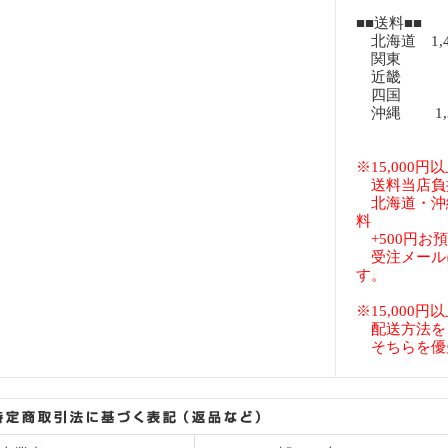
■■送料■■
北海道 1,
関東 8
近畿 8
四国 8
沖縄 1,3
※15,000
送料当店負
北海道・沖
料
+500円お
受注メール
す。
※15,000
配送方法を
そちらを優