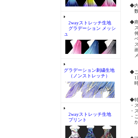
◆
数量
◆
2wayストレッチ生地
ス
グラデーション メッシ
伸
ュ
ベ
ス
画
メ
グラデーション刺繍生地
◆
（ノンストレッチ）
1
時
◆
・
・
2wayストレッチ生地
・
プリント
が