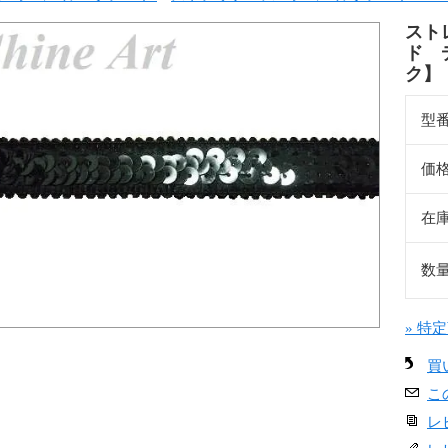
スト
ド 
ク】
型
価
在
数
» 特
買
こ
レ