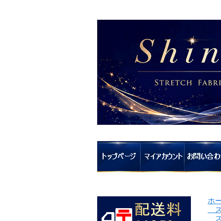
ホ
ス
ス