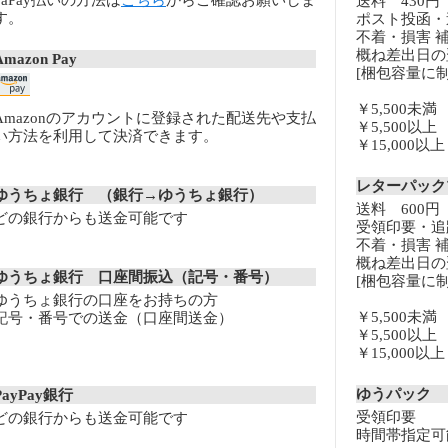
PaPay払いの方法は
こちら
からご確認お願いしま
送料 430円
す。
ポスト投函・
不着・損害 
概ね差出日の
Amazon Pay
[梱包容量に制
￥5,500未
Amazonのアカウントに登録された配送先や支払
￥5,500以
い方法を利用して決済できます。
￥15,000
レターパッ
ゆうちょ銀行 （銀行→ゆうちょ銀行）
送料 600円
どの銀行からも送金可能です
受領印要・追
不着・損害 
概ね差出日の
ゆうちょ銀行 口座間振込（記号・番号）
[梱包容量に制
ゆうちょ銀行の口座をお持ちの方
￥5,500未
記号・番号での送金（口座間送金）
￥5,500以
￥15,000
ゆうパック
PayPay銀行
受領印要
どの銀行からも送金可能です
時間帯指定可