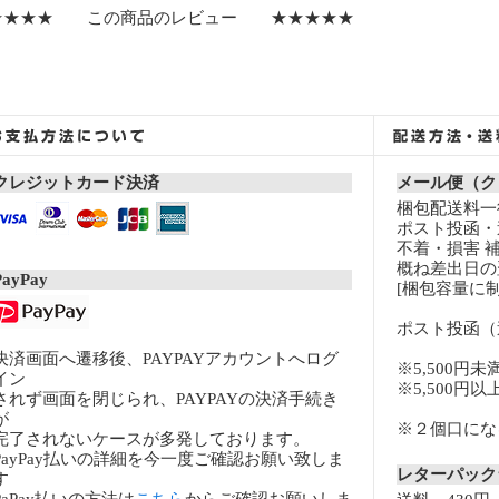
★★★★ この商品のレビュー ★★★★★
クレジットカード決済
メール便（ク
梱包配送料一律
ポスト投函・
不着・損害 
概ね差出日の
PayPay
[梱包容量に制
ポスト投函（
決済画面へ遷移後、PAYPAYアカウントへログ
※5,500円未
イン
※5,500円
されず画面を閉じられ、PAYPAYの決済手続き
が
※２個口になる
完了されないケースが多発しております。
PayPay払いの詳細を今一度ご確認お願い致しま
レターパッ
す