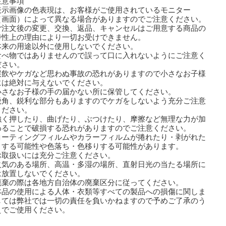
注意事項
表示画像の色表現は、お客様がご使用されているモニター
画面）によって異なる場合がありますのでご注意ください。
ご注文後の変更、交換、返品、キャンセルはご用意する商品の
性上の理由により一切お受けできません。
本来の用途以外に使用しないでください。
食べ物ではありませんので誤って口に入れないようにご注意く
さい。
誤飲やケガなど思わぬ事故の恐れがありますので小さなお子様
は絶対に与えないでください。
小さなお子様の手の届かない所に保管してください。
鋭角、鋭利な部分もありますのでケガをしないよう充分ご注意
ださい。
強く押したり、曲げたり、ぶつけたり、摩擦など無理な力が加
ることで破損する恐れがありますのでご注意ください。
コーティングフィルムやカラーフィルムが捲れたり・剥がれた
する可能性や色落ち・色移りする可能性があります。
取扱いには充分ご注意ください。
火気のある場所、高温・多湿の場所、直射日光の当たる場所に
放置しないでください。
廃棄の際は各地方自治体の廃棄区分に従ってください。
本品の使用による人体・衣類等すべての製品への損傷に関しま
ては弊社では一切の責任を負いかねますので予めご了承のう
でご使用ください。