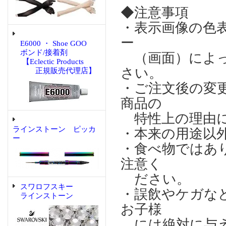
◆注意事項
・表示画像の色
ー
E6000 ・ Shoe GOO
ボンド/接着剤
（画面）によっ
【Eclectic Products
さい。
正規販売代理店】
・ご注文後の変
商品の
特性上の理由に
ラインストーン ピッカ
・本来の用途以
ー
・食べ物ではあ
注意く
ださい。
スワロフスキー
・誤飲やケガな
ラインストーン
お子様
には絶対に与え