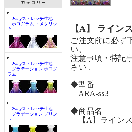
2wayストレッチ生地
ホログラム ・メタリッ
【A】 ライン
ク
ご注文前に必ず
い。
注意事項・特記
2wayストレッチ生地
さい。
グラデーション ホログ
ラム
◆型番
ARA-ss3
2wayストレッチ生地
◆商品名
グラデーション プリン
【A】ラインスト
ト