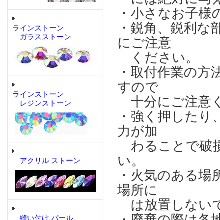
・小さなお子様
・鋭角、鋭利な
ラインストーン
ガラスストーン
にご注意
ください。
・取付作業の方
すので
ラインストーン
十分にご注意
レジンストーン
・強く押したり
力が加
わることで破損
い。
アクリル ストーン
・火気のある場
場所に
は放置しない
・廃棄の際は各
縫い付け パール