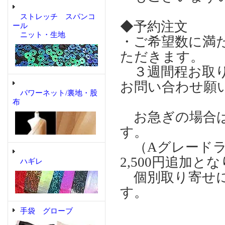
ストレッチ スパンコ
◆予約注文
ール
ニット・生地
・ご希望数に満
ただきます。
３週間程お取り
お問い合わせ願
パワーネット/裏地・股
布
お急ぎの場合は個
す。
（Aグレードラ
2,500円追加と
ハギレ
個別取り寄せに
す。
手袋 グローブ