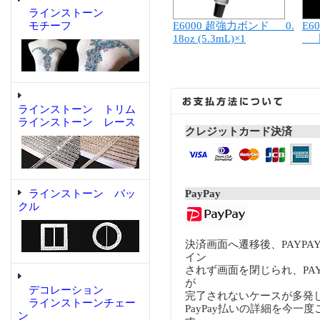
ラインストーン
モチーフ
E6000 超強力ボンド 0.
E6
18oz (5.3mL)×1
【
ラインストーン トリム
ラインストーン レース
クレジットカード決済
ラインストーン バッ
PayPay
クル
決済画面へ遷移後、PAYP
イン
されず画面を閉じられ、PA
が
デコレーション
完了されないケースが多発
ラインストーンチェー
PayPay払いの詳細を今一
ン