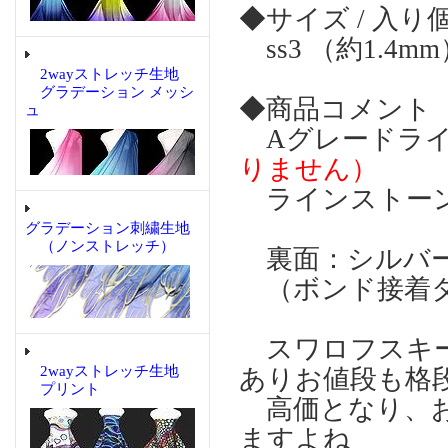
◆サイズ / 入り
ss3 （約1.4m
2wayストレッチ生地
グラデーション メッシ
◆商品コメント
ュ
Aグレードラ
りません）
ラインストー
グラデーション刺繍生地
（ノンストレッチ）
裏面：シルバー
（ボンド接着
スワロフスキー
2wayストレッチ生地
ありお値段も格
プリント
高価となり、お
ますよね