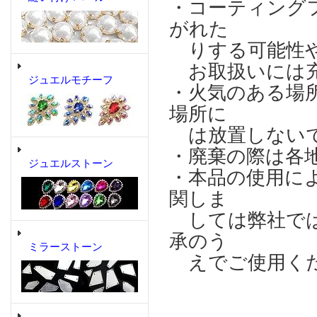
・コーティング
がれた
りする可能性や
お取扱いには充
ジュエルモチーフ
・火気のある場
場所に
は放置しない
・廃棄の際は各
ジュエルストーン
・本品の使用に
関しま
しては弊社では
承のう
ミラーストーン
えでご使用く