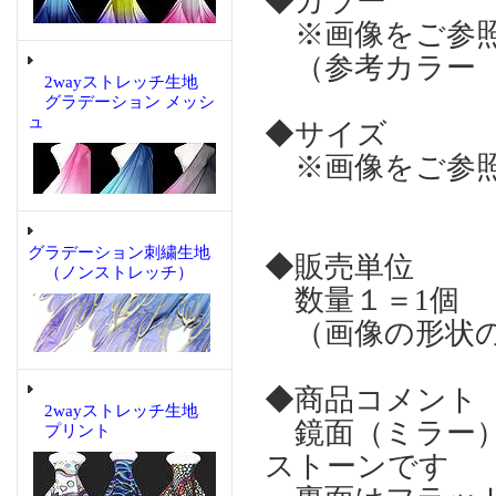
◆カラー
※画像をご参
（参考カラー 
2wayストレッチ生地
グラデーション メッシ
ュ
◆サイズ
※画像をご参
グラデーション刺繍生地
◆販売単位
（ノンストレッチ）
数量１＝1個
（画像の形状の
◆商品コメント
2wayストレッチ生地
鏡面（ミラー）
プリント
ストーンです