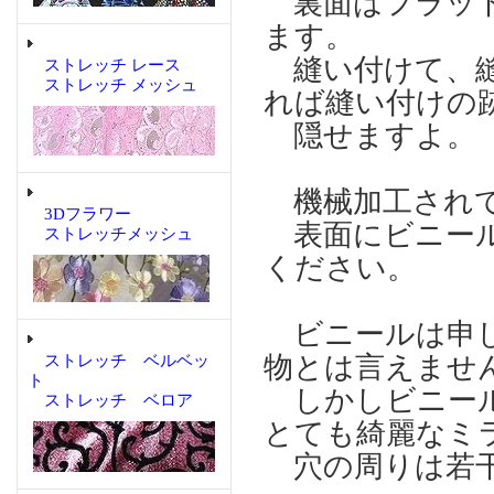
裏面はフラット
ます。
縫い付けて、縫
ストレッチ レース
ストレッチ メッシュ
れば縫い付けの
隠せますよ。
機械加工され
3Dフラワー
表面にビニール
ストレッチメッシュ
ください。
ビニールは申し
物とは言えませ
ストレッチ ベルベッ
ト
しかしビニール
ストレッチ ベロア
とても綺麗なミ
穴の周りは若干