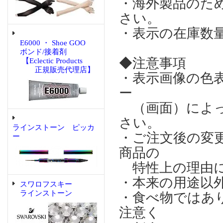
・海外製品のた
さい。
・表示の在庫数
E6000 ・ Shoe GOO
ボンド/接着剤
◆注意事項
【Eclectic Products
正規販売代理店】
・表示画像の色
ー
（画面）によっ
さい。
ラインストーン ピッカ
・ご注文後の変
ー
商品の
特性上の理由に
・本来の用途以
スワロフスキー
ラインストーン
・食べ物ではあ
注意く