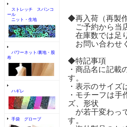
ストレッチ スパンコ
ール
◆再入荷（再製
ニット・生地
ご予約から当店
在庫数では足り
お問い合わせ
パワーネット/裏地・股
布
◆特記事項
・商品名に記載
す。
・表示のサイズ
ハギレ
・モチーフは手
ズ、形状
が若干変わって
す。
手袋 グローブ