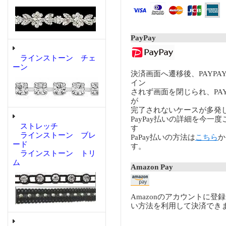
PayPay
ラインストーン チェ
ーン
決済画面へ遷移後、PAYP
イン
されず画面を閉じられ、PA
が
完了されないケースが多発
PayPay払いの詳細を今一
ストレッチ
す
ラインストーン ブレ
PaPay払いの方法は
こちら
か
ード
す。
ラインストーン トリ
ム
Amazon Pay
Amazonのアカウントに登
い方法を利用して決済でき