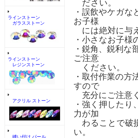
ださい。
・誤飲やケガな
ラインストーン
お子様
ガラスストーン
には絶対に与え
・小さなお子様
・鋭角、鋭利な
ご注意
ラインストーン
レジンストーン
ください。
・取付作業の方
すので
充分にご注意
アクリル ストーン
・強く押したり
力が加
わることで破損
い。
縫い付け パール