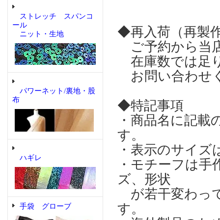
ストレッチ スパンコ
ール
◆再入荷（再製
ニット・生地
ご予約から当店
在庫数では足り
お問い合わせ
パワーネット/裏地・股
布
◆特記事項
・商品名に記載
す。
・表示のサイズ
ハギレ
・モチーフは手
ズ、形状
が若干変わって
す。
手袋 グローブ