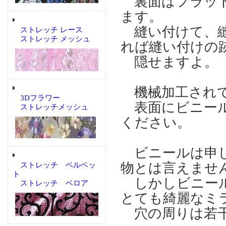
裏面はフラット
ます。
縫い付けて、縫
ストレッチ レース
ストレッチ メッシュ
れば縫い付けの
隠せますよ。
機械加工され
3Dフラワー
表面にビニール
ストレッチメッシュ
ください。
ビニールは申し
物とは言えませ
ストレッチ ベルベッ
ト
しかしビニール
ストレッチ ベロア
とても綺麗なミ
穴の周りは若干