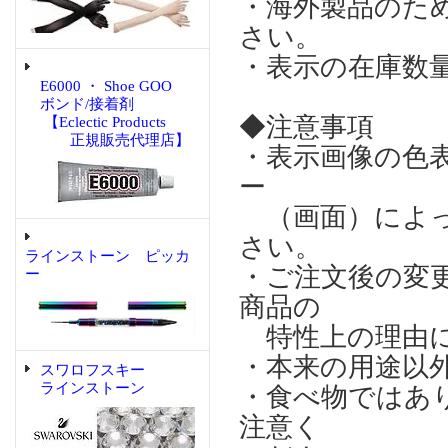
・海外製品のた
さい。
・表示の在庫数
E6000 ・ Shoe GOO
ボンド/接着剤
◆注意事項
【Eclectic Products
正規販売代理店】
・表示画像の色
ー
（画面）によっ
さい。
ラインストーン ピッカ
・ご注文後の変
ー
商品の
特性上の理由に
・本来の用途以
スワロフスキー
ラインストーン
・食べ物ではあ
注意く