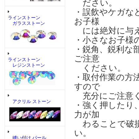
ださい。
・誤飲やケガな
ラインストーン
お子様
ガラスストーン
には絶対に与え
・小さなお子様
・鋭角、鋭利な
ご注意
ラインストーン
レジンストーン
ください。
・取付作業の方
すので
充分にご注意
アクリル ストーン
・強く押したり
力が加
わることで破損
い。
縫い付け パール