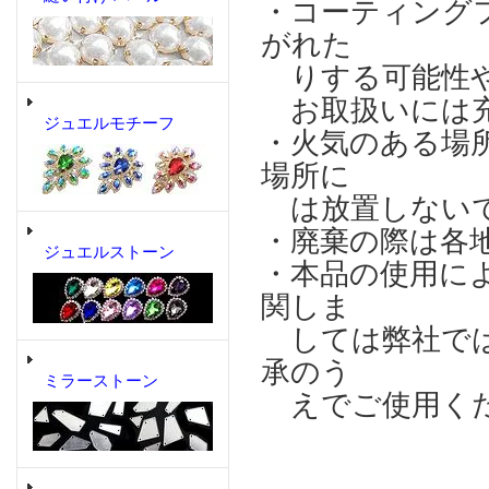
・コーティング
がれた
りする可能性や
お取扱いには充
ジュエルモチーフ
・火気のある場
場所に
は放置しない
・廃棄の際は各
ジュエルストーン
・本品の使用に
関しま
しては弊社では
承のう
ミラーストーン
えでご使用く