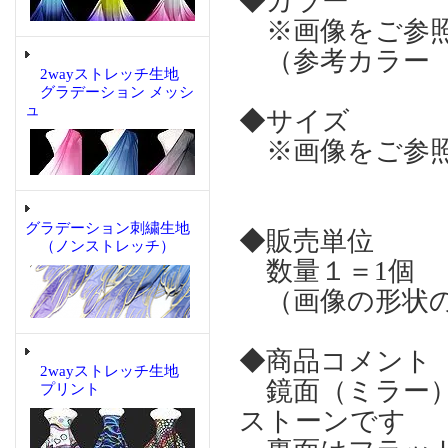
◆カラー
※画像をご参
（参考カラー 
2wayストレッチ生地
グラデーション メッシ
ュ
◆サイズ
※画像をご参照
グラデーション刺繍生地
◆販売単位
（ノンストレッチ）
数量１＝1個
（画像の形状の
◆商品コメント
2wayストレッチ生地
鏡面（ミラー）
プリント
ストーンです