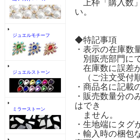
上枠「購入数」
い。
ジュエルモチーフ
◆特記事項
・表示の在庫数
別販売部門にて
在庫数に誤差が
ジュエルストーン
（ご注文受付順
・商品名に記載
・販売数量分の
はでき
ミラーストーン
ません。
・生地端にタグ
・輸入時の梱包