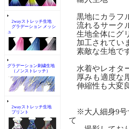
黒地にカラフ
2wayストレッチ生地
流れるサークル
グラデーション メッシ
ュ
生地全体にグリ
加工されていま
素敵な生地で
グラデーション刺繍生地
水着やレオター
（ノンストレッチ）
厚みも適度な
伸縮性も大変良
2wayストレッチ生地
※大人細身9号
プリント
て