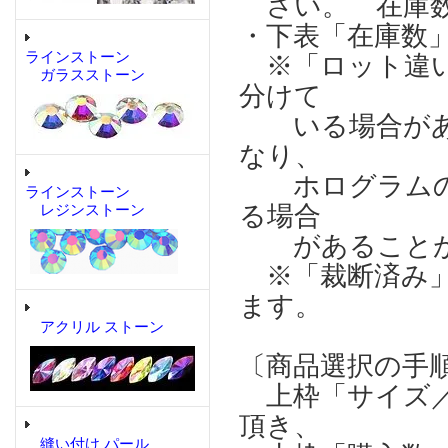
さい。 在庫数
・下表「在庫数
ラインストーン
※「ロット違い
ガラスストーン
分けて
いる場合があり
なり、
ホログラムの輝
ラインストーン
る場合
レジンストーン
があることが
※「裁断済み」
ます。
アクリル ストーン
〔商品選択の手
上枠「サイズ／
頂き、
縫い付け パール