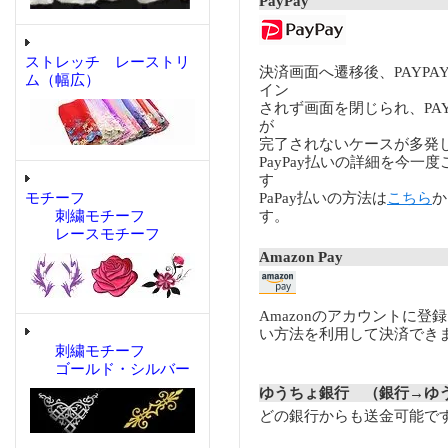
PayPay
ストレッチ レーストリ
決済画面へ遷移後、PAYP
ム（幅広）
イン
されず画面を閉じられ、PA
が
完了されないケースが多発
PayPay払いの詳細を今一
す
モチーフ
PaPay払いの方法は
こちら
か
刺繍モチーフ
す。
レースモチーフ
Amazon Pay
Amazonのアカウントに登
い方法を利用して決済でき
刺繍モチーフ
ゴールド・シルバー
ゆうちょ銀行 （銀行→ゆ
どの銀行からも送金可能で