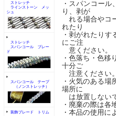
・スパンコール
ストレッチ
ラインストーン メッ
り、剥が
シュ
れる場合やコー
れたり
・剥がれたりす
にご注
ストレッチ
スパンコール ブレー
意ください。
ド
・色落ち・色移
十分ご
注意ください
・火気のある場
スパンコール テープ
（ノンストレッチ）
場所に
は放置しない
・廃棄の際は各
・本品の使用に
装飾ブレード トリム