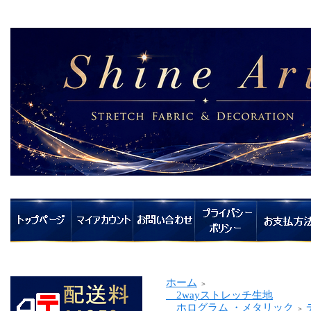
ホーム
＞
2wayストレッチ生地
ホログラム ・メタリック
＞