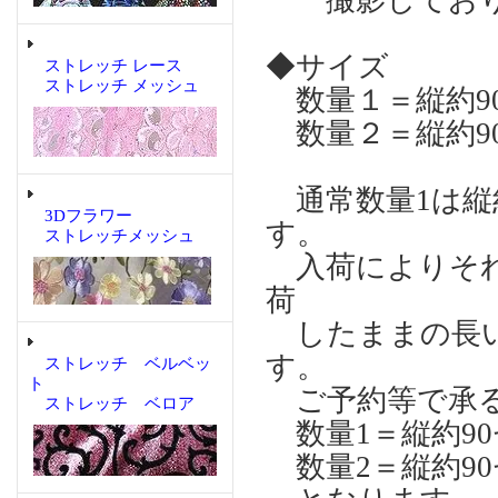
撮影しており
◆サイズ
ストレッチ レース
ストレッチ メッシュ
数量１＝縦約90
数量２＝縦約90
通常数量1は縦約
3Dフラワー
す。
ストレッチメッシュ
入荷によりそれ
荷
したままの長い
す。
ストレッチ ベルベッ
ト
ご予約等で承る
ストレッチ ベロア
数量1＝縦約90
数量2＝縦約90