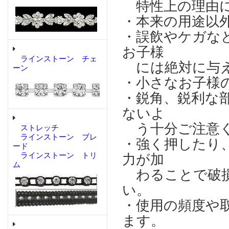
特性上の理由に
・本来の用途以
・誤飲やケガな
お子様
ラインストーン チェ
には絶対に与え
ーン
・小さなお子様
・鋭角、鋭利な
ないよ
う十分ご注意
ストレッチ
ラインストーン ブレ
・強く押したり
ード
ラインストーン トリ
力が加
ム
わることで破損
い。
・使用の頻度や
ます。