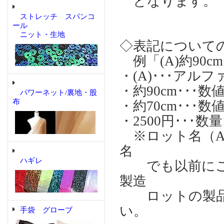
となります。 
ストレッチ スパンコ
ール
ニット・生地
◇表記について
例「(A)約90cm
・(A)･･･ア
・約90cm･･
パワーネット/裏地・股
布
・約70cm･･
・2500円･･･
※ロット名（A)
名
ハギレ
でも以前にご購
製造
ロットの製品
い。
手袋 グローブ