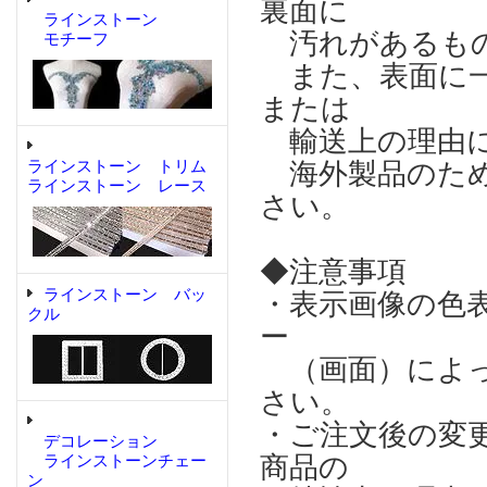
裏面に
ラインストーン
汚れがあるもの
モチーフ
また、表面に一
または
輸送上の理由に
ラインストーン トリム
海外製品のため
ラインストーン レース
さい。
◆注意事項
ラインストーン バッ
・表示画像の色
クル
ー
（画面）によっ
さい。
・ご注文後の変
デコレーション
商品の
ラインストーンチェー
ン