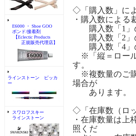
◇「購入数」に
・購入数による
E6000 ・ Shoe GOO
購入数「1」の場合
ボンド/接着剤
購入数「2」の場合
【Eclectic Products
正規販売代理店】
購入数「4」の場合
※「縦＝ロール
す。
※複数量のご購
ラインストーン ピッカ
場合が
ー
あります。
◇「在庫数（ロ
スワロフスキー
・在庫数量は上
ラインストーン
照くだ