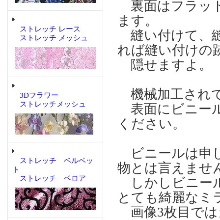
裏面はフラット
ます。
ストレッチ レース
縫い付けて、縫
ストレッチ メッシュ
れば縫い付けの
隠せますよ。
機械加工され
3Dフラワー
ストレッチメッシュ
表面にビニール
ください。
ビニールは申し
ストレッチ ベルベッ
物とは言えませ
ト
ストレッチ ベロア
しかしビニール
とても綺麗なミ
画像3枚目では