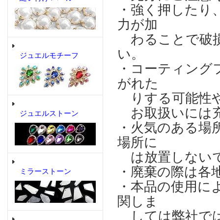
・強く押したり
力が加
わることで破損
い。
ジュエルモチーフ
・コーティング
がれた
りする可能性や
お取扱いには充
ジュエルストーン
・火気のある場
場所に
は放置しない
・廃棄の際は各
ミラーストーン
・本品の使用に
関しま
しては弊社では