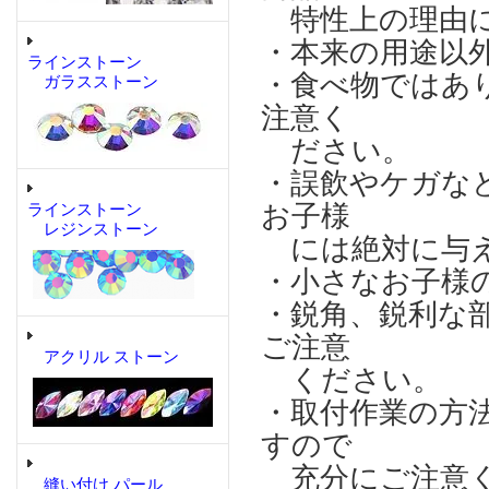
特性上の理由に
・本来の用途以
ラインストーン
・食べ物ではあ
ガラスストーン
注意く
ださい。
・誤飲やケガな
お子様
ラインストーン
レジンストーン
には絶対に与え
・小さなお子様
・鋭角、鋭利な
ご注意
アクリル ストーン
ください。
・取付作業の方
すので
充分にご注意
縫い付け パール