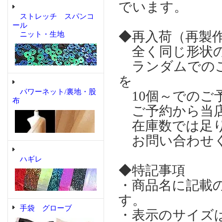
でいます。
ストレッチ スパンコ
ール
◆再入荷（再製
ニット・生地
全く同じ形状の
ランダムでのご
を
パワーネット/裏地・股
10個～でのご
布
ご予約から当店
在庫数では足り
お問い合わせ
ハギレ
◆特記事項
・商品名に記載
す。
手袋 グローブ
・表示のサイズ