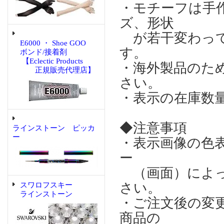
・モチーフは手
ズ、形状
が若干変わって
E6000 ・ Shoe GOO
す。
ボンド/接着剤
【Eclectic Products
・海外製品のた
正規販売代理店】
さい。
・表示の在庫数
◆注意事項
ラインストーン ピッカ
ー
・表示画像の色
ー
（画面）によっ
さい。
スワロフスキー
ラインストーン
・ご注文後の変
商品の