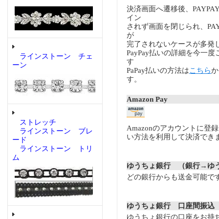
決済画面へ遷移後、PAYP
イン
されず画面を閉じられ、PA
が
完了されないケースが多発
PayPay払いの詳細を今一
ラインストーン チェ
す
ーン
PaPay払いの方法は
こちら
か
す。
Amazon Pay
ストレッチ
Amazonのアカウントに登
ラインストーン ブレ
い方法を利用して決済でき
ード
ラインストーン トリ
ム
ゆうちょ銀行 （銀行→ゆ
どの銀行からも送金可能で
ゆうちょ銀行 口座間振込
ゆうちょ銀行の口座をお持