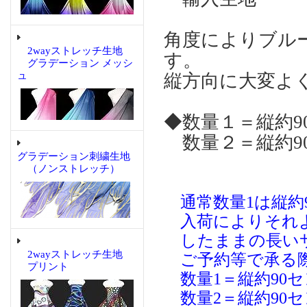
角度によりブル
2wayストレッチ生地
す。
グラデーション メッシ
ュ
縦方向に大変よ
◆数量１＝縦約9
数量２＝縦約90
グラデーション刺繍生地
（ノンストレッチ）
通常数量1は縦約9
入荷によりそれよ
したままの長いサ
2wayストレッチ生地
ご予約等で承る際
プリント
数量1＝縦約90セ
数量2＝縦約90セン