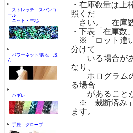
・在庫数量は上
ストレッチ スパンコ
照くだ
ール
ニット・生地
さい。 在庫数
・下表「在庫数
※「ロット違い
分けて
パワーネット/裏地・股
いる場合があり
布
なり、
ホログラムの輝
る場合
があることが
ハギレ
※「裁断済み」
ます。
手袋 グローブ