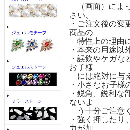
（画面）によっ
さい。
・ご注文後の変
商品の
ジュエルモチーフ
特性上の理由に
・本来の用途以
・誤飲やケガな
お子様
ジュエルストーン
には絶対に与え
・小さなお子様
・鋭角、鋭利な
ないよ
ミラーストーン
う十分ご注意
・強く押したり
力が加