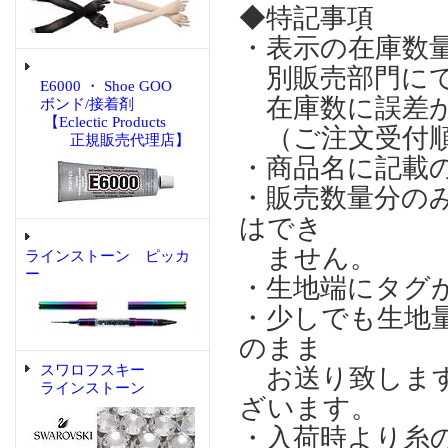
◆特記事項
・表示の在庫数
別販売部門にて
E6000 ・ Shoe GOO
在庫数に誤差が
ボンド/接着剤
【Eclectic Products
（ご注文受付順
正規販売代理店】
・商品名に記載
・販売数量分の
はでき
ません。
ラインストーン ピッカ
ー
・生地端にタグ
・少しでも生地
のまま
スワロフスキー
お送り致します
ラインストーン
ざいます。
・入荷時より糸