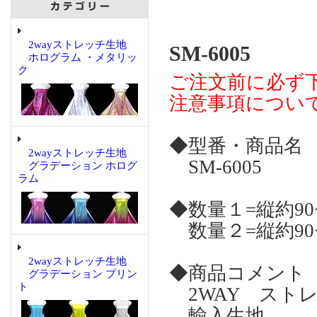
2wayストレッチ生地
SM-6005
ホログラム ・メタリッ
ク
ご注文前に必ず
注意事項につい
◆型番・商品名
2wayストレッチ生地
SM-6005
グラデーション ホログ
ラム
◆数量１=縦約9
数量２=縦約90
2wayストレッチ生地
◆商品コメント
グラデーション プリン
ト
2WAY スト
輸入生地