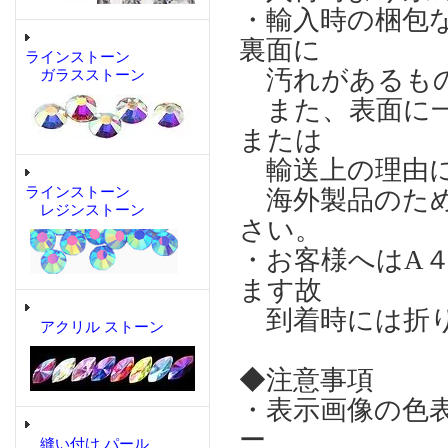
・輸入時の梱包
裏面に
ラインストーン
汚れがあるもの
ガラスストーン
また、表面に一
または
輸送上の理由に
ラインストーン
海外製品のため
レジンストーン
さい。
・お客様へはA
ます故
到着時には折り
アクリル ストーン
◆注意事項
・表示画像の色
ー
縫い付け パール