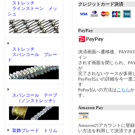
ストレッチ
クレジットカード決済
ラインストーン メッ
シュ
PayPay
ストレッチ
決済画面へ遷移後、PAYP
スパンコール ブレー
イン
ド
されず画面を閉じられ、PA
が
完了されないケースが多発
PayPay払いの詳細を今一
す
PaPay払いの方法は
こちら
か
スパンコール テープ
す。
（ノンストレッチ）
Amazon Pay
Amazonのアカウントに登
装飾ブレード トリム
い方法を利用して決済でき