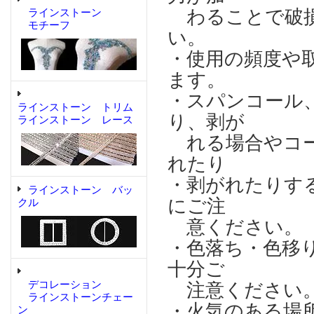
わることで破損
ラインストーン
モチーフ
い。
・使用の頻度や
ます。
・スパンコール
ラインストーン トリム
り、剥が
ラインストーン レース
れる場合やコー
れたり
・剥がれたりす
ラインストーン バッ
にご注
クル
意ください。
・色落ち・色移
十分ご
デコレーション
注意ください
ラインストーンチェー
・火気のある場
ン