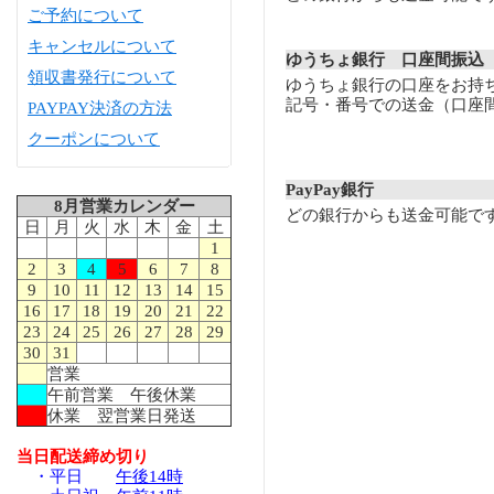
ご予約について
キャンセルについて
ゆうちょ銀行 口座間振込
領収書発行について
ゆうちょ銀行の口座をお持
記号・番号での送金（口座
PAYPAY決済の方法
クーポンについて
PayPay銀行
8月営業カレンダー
どの銀行からも送金可能で
日
月
火
水
木
金
土
1
2
3
4
5
6
7
8
9
10
11
12
13
14
15
16
17
18
19
20
21
22
23
24
25
26
27
28
29
30
31
営業
午前営業 午後休業
休業 翌営業日発送
当日配送締め切り
・平日
午後14時