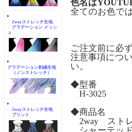
色名はYOUT
全てのお色で
2wayストレッチ生地
グラデーション メッシ
ュ
ご注文前に必
注意事項につ
い。
グラデーション刺繍生地
（ノンストレッチ）
◆型番
H-3025
2wayストレッチ生地
◆商品名
プリント
2way ス
シャーテッド