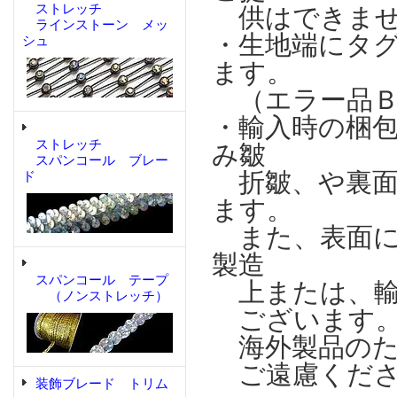
ストレッチ
供はできませ
ラインストーン メッ
・生地端にタ
シュ
ます。
（エラー品Ｂ
・輸入時の梱
ストレッチ
み皺
スパンコール ブレー
折皺、や裏面
ド
ます。
また、表面に
製造
スパンコール テープ
上または、輸
（ノンストレッチ）
ございます
海外製品のた
ご遠慮くださ
装飾ブレード トリム