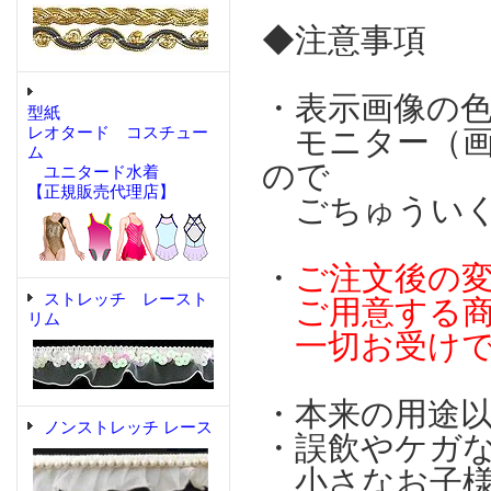
◆注意事項
・表示画像の
型紙
レオタード コスチュー
モニター（画
ム
ので
ユニタード水着
【正規販売代理店】
ごちゅういく
・
ご注文後の
ストレッチ レースト
ご用意する商
リム
一切お受けで
・本来の用途
ノンストレッチ レース
・誤飲やケガ
小さなお子様