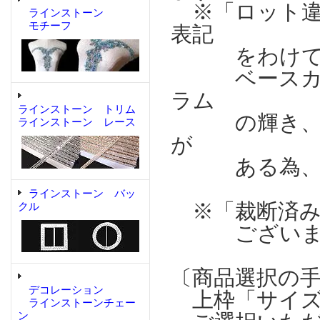
※「ロット違
ラインストーン
モチーフ
表記
をわけてい
ベースカラ
ラム
ラインストーン トリム
の輝き、濃
ラインストーン レース
が
ある為、表
ラインストーン バッ
※「裁断済み
クル
ございま
〔商品選択の
デコレーション
上枠「サイズ
ラインストーンチェー
ン