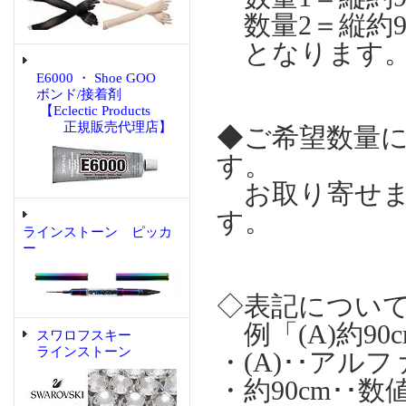
数量2＝縦約90
となります。
E6000 ・ Shoe GOO
ボンド/接着剤
【Eclectic Products
正規販売代理店】
◆ご希望数量
す。
お取り寄せま
す。
ラインストーン ピッカ
ー
◇表記につい
例「(A)約90c
スワロフスキー
ラインストーン
・(A)･･ア
・約90cm･