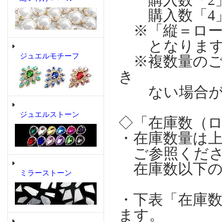
購入数「4」の場
※「縦＝ロー
となります
ジュエルモチーフ
※複数量のご
き
ない場合が
ジュエルストーン
◇「在庫数（
・在庫数量は
ご参照くださ
在庫数以下の
ミラーストーン
・下表「在庫
ます。