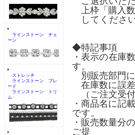
ご選択いただ
上枠「購入数
してくださ
ラインストーン チェ
ーン
◆特記事項
・表示の在庫
す。
別販売部門に
ストレッチ
ラインストーン ブレ
在庫数に誤差
ード
ラインストーン トリ
（ご注文受付
ム
・商品名に記
です。
・販売数量分
ご提