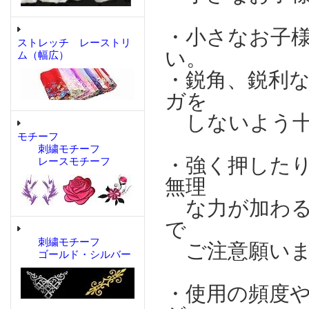
・小さなお子
ストレッチ レーストリ
い。
ム（幅広）
・鋭角、鋭利
ガを
しないよう十
モチーフ
刺繍モチーフ
・強く押した
レースモチーフ
無理
な力が加わる
で
刺繍モチーフ
ご注意願いま
ゴールド・シルバー
・使用の頻度