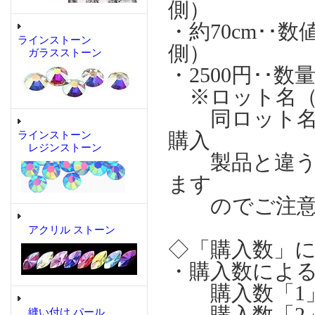
側）
・約70cm･
ラインストーン
側）
ガラスストーン
・2500円･･
※ロット名（A)
同ロット名で
購入
ラインストーン
レジンストーン
製品と違う製
ます
のでご注意
アクリル ストーン
◇「購入数」
・購入数によ
購入数「1」の場
購入数「2」の場
縫い付け パール