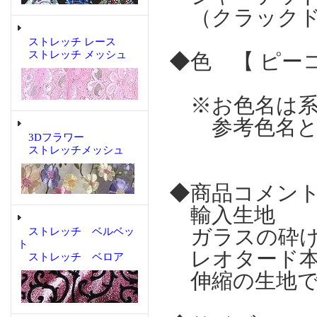
（クラックド
ストレッチ レース
ストレッチ メッシュ
◆色 【 ピー
※お色名は系
参考色名とし
3Dフラワー
ストレッチメッシュ
◆商品コメン
輸入生地
ガラスの砕け
ストレッチ ベルベッ
ト
レオタード本
ストレッチ ベロア
伸縮の生地で