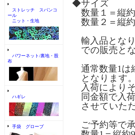
◆サイズ
ストレッチ スパンコ
数量１＝縦約9
ール
数量２＝縦約9
ニット・生地
輸入品となりま
での販売とな
パワーネット/裏地・股
布
通常数量1は縦
となります
入荷によりそ
同金額で入荷
ハギレ
させていただ
ご予約等で承
手袋 グローブ
数量1＝縦約9