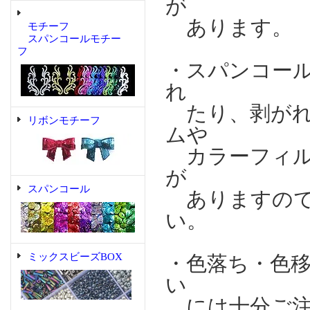
が
あります。
モチーフ
スパンコールモチー
フ
・スパンコー
れ
たり、剥がれ
リボンモチーフ
ムや
カラーフィル
が
スパンコール
ありますので
い。
ミックスビーズBOX
・色落ち・色
い
には十分ご注