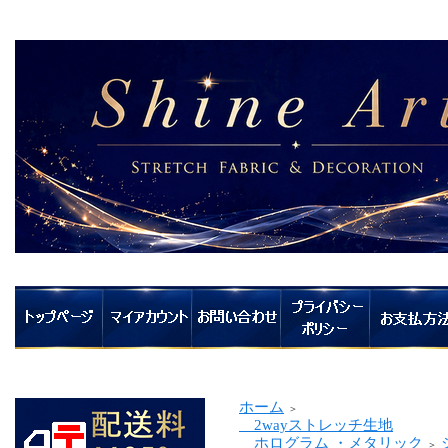
ホーム
＞
2wayストレッチ生地
ホログラム ・メタリック
＞