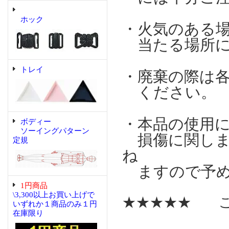
ホック
・火気のある
当たる場所に
トレイ
・廃棄の際は
ください。
・本品の使用
ボディー
ソーイングパターン
損傷に関しま
定規
ね
ますので予め
1円商品
\3,300以上お買い上げで
★★★★★ こ
いずれか１商品のみ１円
在庫限り