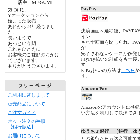
店主 MEGUMI
PayPay
気づけば
Yオークションから
始まった販売
あれから24年経ちまし
決済画面へ遷移後、PAYP
た。
イン
長いようで
されず画面を閉じられ、PA
あっという間
が
これもひとえに
完了されないケースが多発
お客様のご愛顧のおかげ
PayPay払いの詳細を今一
でございます。
す
ありがとうございます。
PaPay払いの方法は
こちら
か
す。
Amazon Pay
ご利用に関しまして
販売商品について
Amazonのアカウントに登
ご注文ガイド
い方法を利用して決済でき
ネット注文の手順
【銀行振込】
ゆうちょ銀行 （銀行→ゆ
お届けについて
どの銀行からも送金可能で