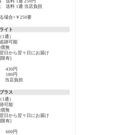
満 送料 1通 250円
以上 送料 1通 当店負担
場合+￥250要
クライト
（1通）
追跡可能
補償無
翌日から翌々日にお届け
限有]
満 430円
上 180円
以上 当店負担
クプラス
（1通）
跡可能
補償無
翌日から翌々日にお届け
限有]
満 600円