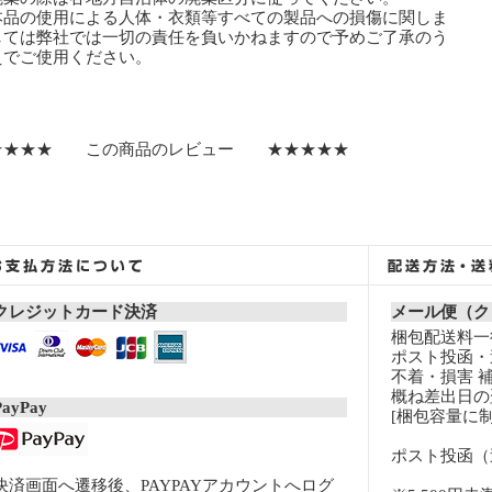
本品の使用による人体・衣類等すべての製品への損傷に関しま
ては弊社では一切の責任を負いかねますので予めご了承のう
でご使用ください。
★★★★ この商品のレビュー ★★★★★
クレジットカード決済
メール便（ク
梱包配送料一律
ポスト投函・
不着・損害 
概ね差出日の
PayPay
[梱包容量に制
ポスト投函（
決済画面へ遷移後、PAYPAYアカウントへログ