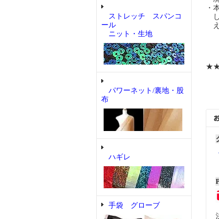
・
ストレッチ スパンコ
し
ール
え
ニット・生地
★
パワーネット/裏地・股
布
ハギレ
手袋 グローブ