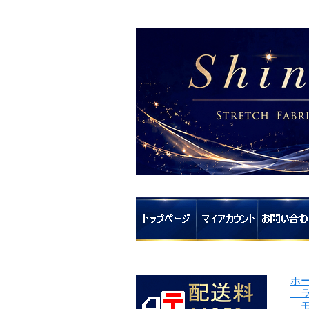
ホ
ラ
モ