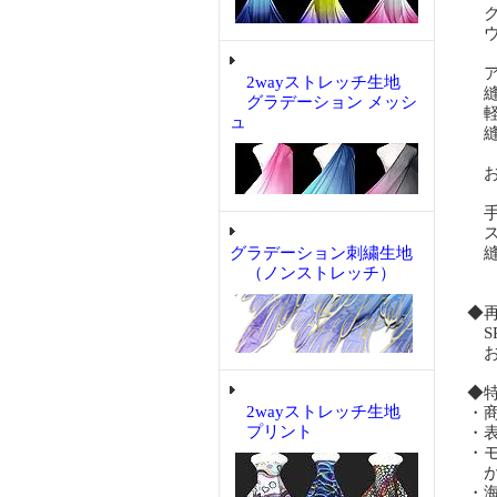
ク
ウ
ア
2wayストレッチ生地
縫
グラデーション メッシ
軽
ュ
縫
お
手
ス
グラデーション刺繍生地
縫
（ノンストレッチ）
◆
S
お
◆
2wayストレッチ生地
・
プリント
・
・
が
・