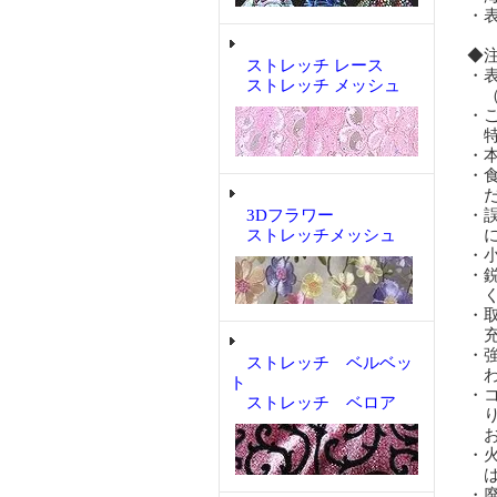
・
◆
ストレッチ レース
・
ストレッチ メッシュ
（
・
特
・
・
だ
3Dフラワー
・
ストレッチメッシュ
に
・
・
く
・
充
・
ストレッチ ベルベッ
わ
ト
・
ストレッチ ベロア
り
お
・
は
・