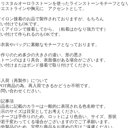
リスタルオーロラストーンを使ったラインストーンモチーフとな
エストラインや胸元に アクセントとして。
イロン接着のお品で製作されておりますが、もちろん
い付けでもOKです。
くアイロンで接着してから、（粘着はかなり強力です）
い付けて作られるのもOKです。
衣装やバッグに素敵なモチーフとなっております。
作りのため多少の大きさの違い、形の悪さ
トーンのはまり具合、表面傷がある場合がございます。
い付けまたはボンド接着で取り付けてください。
再入荷（再製作）について
POT商品の為、再入荷できるかどうか不明です。
問い合わせください。
特記事項
商品名に記載のカラーは一般的に表現される色名称です。
表示のサイズは目安としてお考えください。
モチーフは手作りのため、ロットにより色合い、サイズ、形状
若干変わってくる場合がございますのでご了承願います。
海外製品のため、完璧な商品をお求めの方はご遠慮ください。