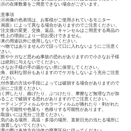
表示の在庫数量をご用意できない場合がございます。
注意事項
表示画像の色表現は、お客様がご使用されているモニター
画面）によって異なる場合がありますのでご注意ください。
ご注文後の変更、交換、返品、キャンセルはご用意する商品の
性上の理由により一切お受けできません。
本来の用途以外に使用しないでください。
食べ物ではありませんので誤って口に入れないようにご注意く
さい。
誤飲やケガなど思わぬ事故の恐れがありますので小さなお子様
は絶対に与えないでください。
小さなお子様の手の届かない所に保管してください。
鋭角、鋭利な部分もありますのでケガをしないよう充分ご注意
ださい。
取付作業の方法や手段によっては破損する場合がありますので
分にご注意ください。
強く押したり、曲げたり、ぶつけたり、摩擦など無理な力が加
ることで破損する恐れがありますのでご注意ください。
コーティングフィルムやカラーフィルムが捲れたり・剥がれた
する可能性や色落ち・色移りする可能性があります。
取扱いには充分ご注意ください。
火気のある場所、高温・多湿の場所、直射日光の当たる場所に
放置しないでください。
廃棄の際は各地方自治体の廃棄区分に従ってください。