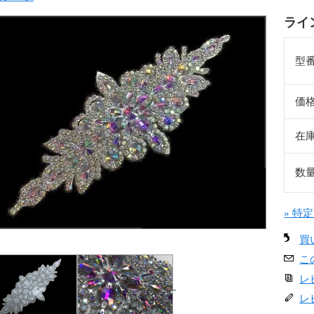
ライ
型
価
在
数
» 特
買
こ
レ
レ