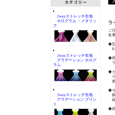
2wayストレッチ生地
ホログラム ・メタリッ
ラ
ク
ご
各
◆
RM
2wayストレッチ生地
◆
グラデーション ホログ
ラ
ラム
◆
※
参
◆
2wayストレッチ生地
横
グラデーション プリン
縦
ト
◆