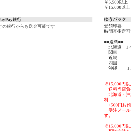
￥5,500以
￥15,000
ゆうパック
PayPay銀行
受領印要
どの銀行からも送金可能です
時間帯指定可
■■送料■■
北海道 1,
関東 8
近畿 8
四国 8
沖縄 1,3
※15,000
送料当店負
北海道・沖
料
+500円お
受注メール
す。
※15,000