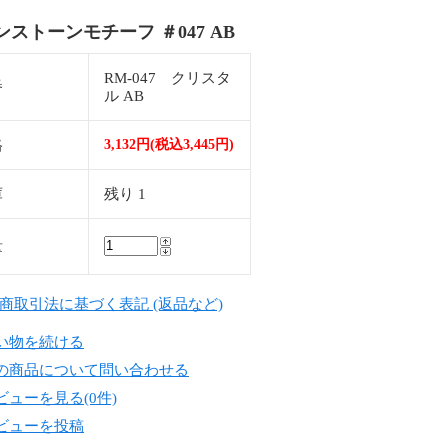
ンストーンモチーフ ＃047 AB
RM-047 クリスタ
番
ル AB
格
3,132円(税込3,445円)
庫
残り 1
量
定商取引法に基づく表記 (返品など)
い物を続ける
の商品について問い合わせる
ビューを見る(0件)
ビューを投稿