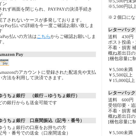
※5,500円未
イン
※5,500円
されず画面を閉じられ、PAYPAYの決済手続き
が
※２個口になる
完了されないケースが多発しております。
PayPay払いの詳細を今一度ご確認お願い致しま
レターパッ
す
PaPay払いの方法は
こちら
からご確認お願いしま
送料 430円
す。
ポスト投函・
不着・損害 
概ね差出日の
Amazon Pay
[梱包容量に制
￥5,500未
Amazonのアカウントに登録された配送先や支払
￥5,500以
い方法を利用して決済できます。
￥15,000
レターパッ
ゆうちょ銀行 （銀行→ゆうちょ銀行）
送料 600円
どの銀行からも送金可能です
受領印要・追
不着・損害 
概ね差出日の
ゆうちょ銀行 口座間振込（記号・番号）
[梱包容量に制
ゆうちょ銀行の口座をお持ちの方
￥5,500未
記号・番号での送金（口座間送金）