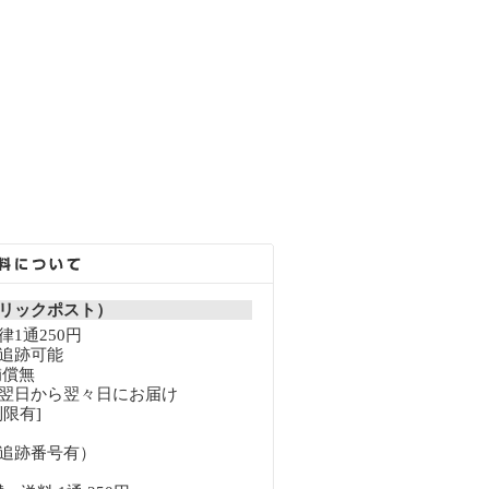
リックポスト）
1通250円
追跡可能
補償無
翌日から翌々日にお届け
限有]
追跡番号有）