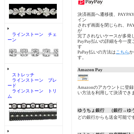
決済画面へ遷移後、PAYP
イン
されず画面を閉じられ、PA
が
ラインストーン チェ
完了されないケースが多発
ーン
PayPay払いの詳細を今一
す
PaPay払いの方法は
こちら
か
す。
Amazon Pay
ストレッチ
ラインストーン ブレ
ード
Amazonのアカウントに登
ラインストーン トリ
い方法を利用して決済でき
ム
ゆうちょ銀行 （銀行→ゆ
どの銀行からも送金可能で