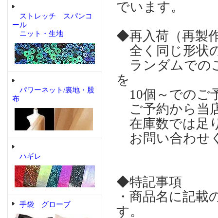
でいます。
ストレッチ スパンコ
ール
◆再入荷（再製
ニット・生地
全く同じ形状の
ランダムでのご
を
パワーネット/裏地・股
10個～でのご
布
ご予約から当店
在庫数では足り
お問い合わせ
ハギレ
◆特記事項
・商品名に記載
手袋 グローブ
す。