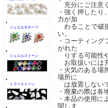
充分にご注意
・強く押したり
力が加
わることで破損
ジュエルモチーフ
い。
・コーティング
がれた
りする可能性や
ジュエルストーン
お取扱いには充
・火気のある場
場所に
は放置しない
ミラーストーン
・廃棄の際は各
・本品の使用に
関しま