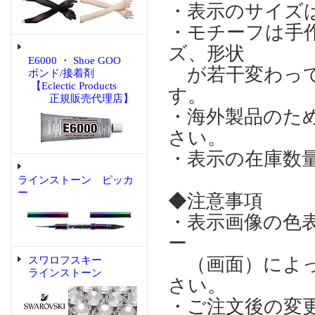
・表示のサイズ
・モチーフは手
ズ、形状
E6000 ・ Shoe GOO
が若干変わって
ボンド/接着剤
【Eclectic Products
す。
正規販売代理店】
・海外製品のた
さい。
・表示の在庫数
ラインストーン ピッカ
ー
◆注意事項
・表示画像の色
ー
（画面）によっ
スワロフスキー
ラインストーン
さい。
・ご注文後の変