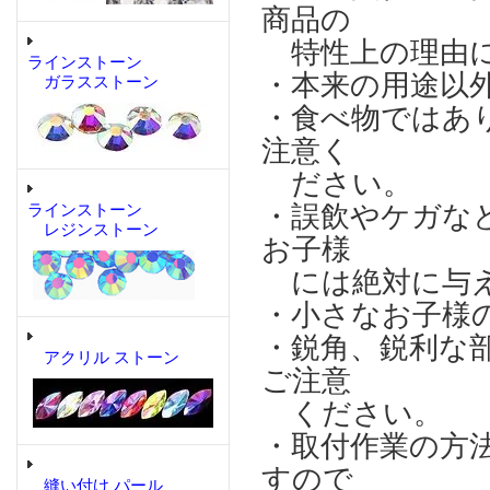
商品の
特性上の理由に
ラインストーン
・本来の用途以
ガラスストーン
・食べ物ではあ
注意く
ださい。
・誤飲やケガな
ラインストーン
レジンストーン
お子様
には絶対に与え
・小さなお子様
・鋭角、鋭利な
アクリル ストーン
ご注意
ください。
・取付作業の方
すので
縫い付け パール