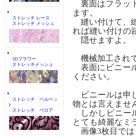
裏面はフラット
ます。
ストレッチ レース
縫い付けて、縫
ストレッチ メッシュ
れば縫い付けの
隠せますよ。
機械加工され
3Dフラワー
ストレッチメッシュ
表面にビニール
ください。
ビニールは申し
ストレッチ ベルベッ
物とは言えませ
ト
ストレッチ ベロア
しかしビニール
とても綺麗なミ
画像3枚目では