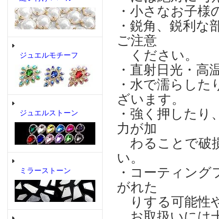
・小さなお子様
・鋭角、鋭利な
ご注意
ください。
ジュエルモチーフ
・直射日光・高
・水で濡らした
ざいます。
・強く押したり
ジュエルストーン
力が加
わることで破損
い。
・コーティング
ミラーストーン
がれた
りする可能性や
お取扱いには十