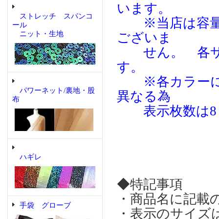
います。
ストレッチ スパンコ
※当店は容量（
ール
ニット・生地
ございま
せん。 各サ
す。
※各カラーによ
パワーネット/裏地・股
異なる為
布
表示枚数は8％
ハギレ
◆特記事項
・商品名に記載
手袋 グローブ
・表示のサイズ