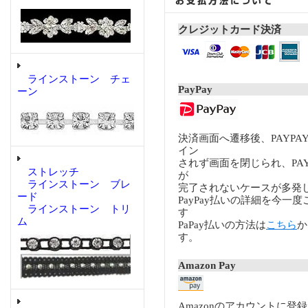
クレジットカード決済
ラインストーン チェ
PayPay
ーン
決済画面へ遷移後、PAYP
イン
されず画面を閉じられ、PA
ストレッチ
が
ラインストーン ブレ
完了されないケースが多発
ード
PayPay払いの詳細を今一
ラインストーン トリ
す
ム
PaPay払いの方法は
こちら
か
す。
Amazon Pay
Amazonのアカウントに登