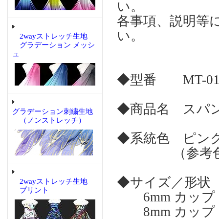
い。
各事項、説明等
い。
2wayストレッチ生地
グラデーション メッシ
ュ
◆型番 MT-01
◆商品名 スパン
グラデーション刺繍生地
（ノンストレッチ）
◆系統色 ピン
（参考色名：
◆サイズ／形状
2wayストレッチ生地
プリント
6mm カップ
8mm カップ