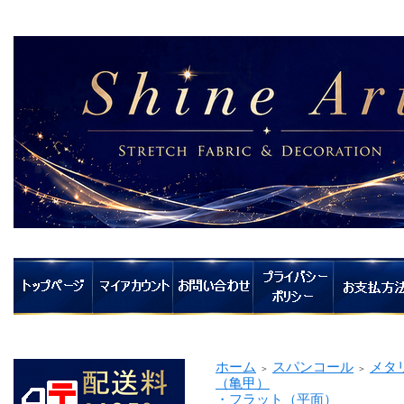
ホーム
スパンコール
メタ
＞
＞
（亀甲）
・フラット（平面）