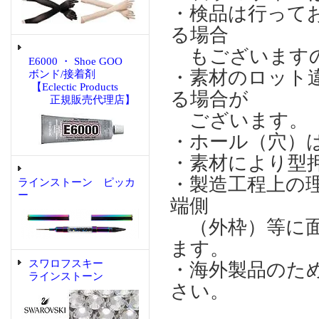
・検品は行って
る場合
もございますの
E6000 ・ Shoe GOO
・素材のロット
ボンド/接着剤
【Eclectic Products
る場合が
正規販売代理店】
ございます。
・ホール（穴）
・素材により型
・製造工程上の
ラインストーン ピッカ
ー
端側
（外枠）等に面
ます。
スワロフスキー
・海外製品のた
ラインストーン
さい。