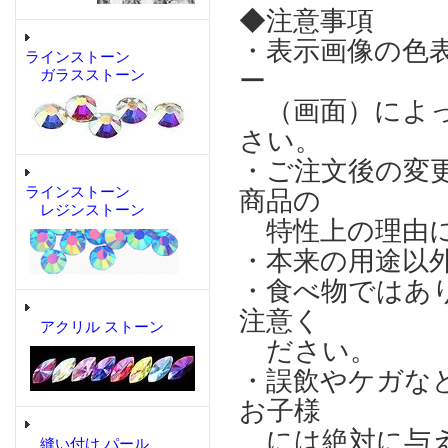
◆注意事項
・表示画像の色
ラインストーン
ー
ガラスストーン
（画面）によっ
さい。
・ご注文後の変
ラインストーン
商品の
レジンストーン
特性上の理由に
・本来の用途以
・食べ物ではあ
注意く
アクリル ストーン
ださい。
・誤飲やケガな
お子様
には絶対に与え
縫い付け パール