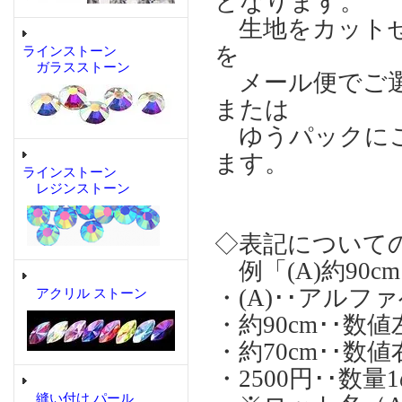
となります。
生地をカットせ
を
ラインストーン
ガラスストーン
メール便でご選
または
ゆうパックにご
ます。
ラインストーン
レジンストーン
◇表記について
例「(A)約90cm
・(A)･･アル
アクリル ストーン
・約90cm･･
・約70cm･･
・2500円･･数
縫い付け パール