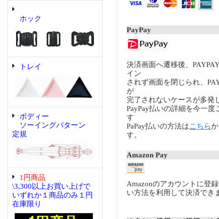
ホック
PayPay
決済画面へ遷移後、PAYP
トレイ
イン
されず画面を閉じられ、PA
が
完了されないケースが多発
PayPay払いの詳細を今一
ボディー
す
ソーイングパターン
PaPay払いの方法は
こちら
か
定規
す。
Amazon Pay
1円商品
Amazonのアカウントに登
\3,300以上お買い上げで
い方法を利用して決済でき
いずれか１商品のみ１円
在庫限り