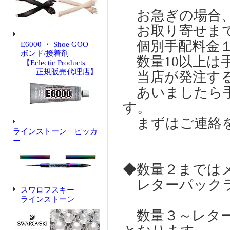
お急ぎの場合、
お取り寄せまで
個別手配料金１回2
E6000 ・ Shoe GOO
ボンド/接着剤
数量10以上は
【Eclectic Products
正規販売代理店】
当店が発注する
あいましたら手
す。
まずはご連絡を
ラインストーン ピッカ
ー
◆数量２までは
レターパックラ
スワロフスキー
ラインストーン
数量３～レター