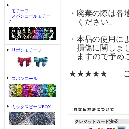
モチーフ
・廃棄の際は各
スパンコールモチー
ください。
フ
・本品の使用に
損傷に関しまし
リボンモチーフ
ますので予めご
★★★★★ こ
スパンコール
ミックスビーズBOX
クレジットカード決済