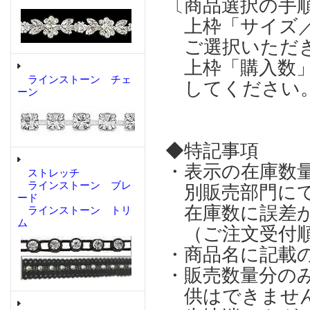
〔商品選択の手
上枠「サイズ／
ご選択いただ
上枠「購入数」
ラインストーン チェ
してください
ーン
◆特記事項
・表示の在庫数
ストレッチ
ラインストーン ブレ
別販売部門にて
ード
在庫数に誤差が
ラインストーン トリ
ム
（ご注文受付順
・商品名に記載
・販売数量分の
供はできませ