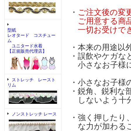
・
ご注文後の変
ご用意する商品
一切お受けで
型紙
レオタード コスチュー
ム
・本来の用途以
ユニタード水着
【正規販売代理店】
・誤飲やケガな
小さなお子様に
ストレッチ レースト
・小さなお子様
リム
・鋭角、鋭利な
しないよう十分
ノンストレッチ レース
・強く押したり
な力が加わるこ