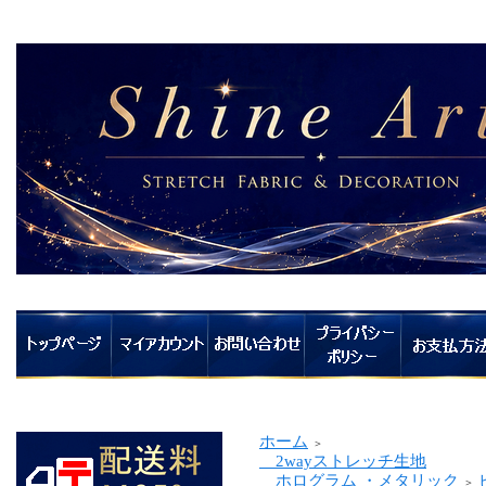
ホーム
＞
2wayストレッチ生地
ホログラム ・メタリック
＞