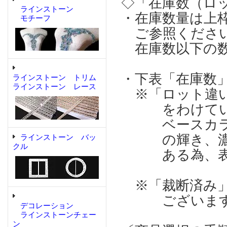
◇「在庫数（ロ
ラインストーン
・在庫数量は上
モチーフ
ご参照くださ
在庫数以下の数
・下表「在庫数
ラインストーン トリム
ラインストーン レース
※「ロット違い
をわけている
ベースカラー
の輝き、濃淡
ラインストーン バッ
クル
ある為、表記
※「裁断済み」
ございます
デコレーション
ラインストーンチェー
ン