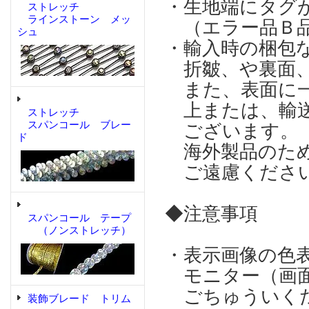
・生地端にタグ
ストレッチ
ラインストーン メッ
（エラー品Ｂ品
シュ
・輸入時の梱包
折皺、や裏面、
また、表面に一
上または、輸送
ストレッチ
スパンコール ブレー
ございます。
ド
海外製品のため
ご遠慮くださ
◆注意事項
スパンコール テープ
（ノンストレッチ）
・表示画像の色
モニター（画面
ごちゅういく
装飾ブレード トリム