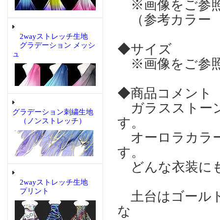
※画像をご参
（参考カラー 
2wayストレッチ生地
グラデーション メッシ
◆サイズ
ュ
※画像をご参
◆商品コメント
ガラスストーン
グラデーション刺繍生地
す。
（ノンストレッチ）
オーロラカラー
す。
どんな衣装にも
2wayストレッチ生地
プリント
土台はゴールド
な