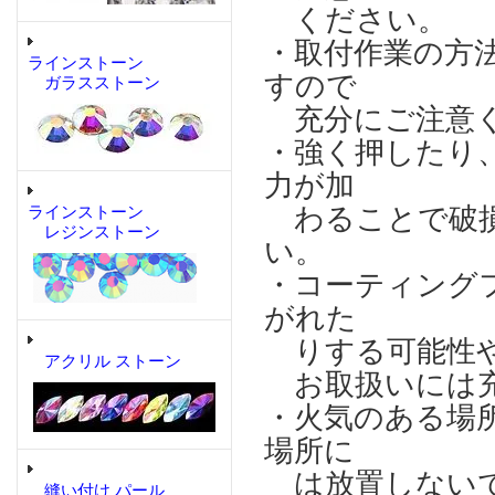
ください。
・取付作業の方
ラインストーン
すので
ガラスストーン
充分にご注意
・強く押したり
力が加
わることで破損
ラインストーン
レジンストーン
い。
・コーティング
がれた
りする可能性や
アクリル ストーン
お取扱いには充
・火気のある場
場所に
は放置しない
縫い付け パール