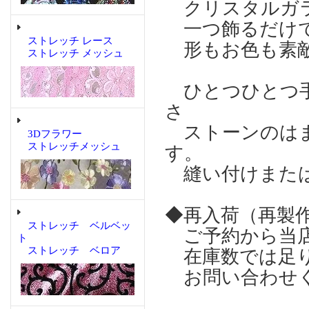
クリスタルガラ
一つ飾るだけで
ストレッチ レース
形もお色も素敵
ストレッチ メッシュ
ひとつひとつ手
さ
ストーンのはま
3Dフラワー
ストレッチメッシュ
す。
縫い付けまたは
◆再入荷（再製
ストレッチ ベルベッ
ご予約から当店
ト
ストレッチ ベロア
在庫数では足り
お問い合わせ