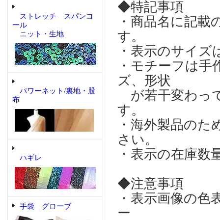
◆特記事項
ストレッチ スパンコ
・商品名に記載
ール
す。
ニット・生地
・表示のサイズ
・モチーフは手
ズ、形状
パワーネット/裏地・股
が若干変わって
布
す。
・海外製品のた
さい。
・表示の在庫数
ハギレ
◆注意事項
・表示画像の色
手袋 グローブ
ー