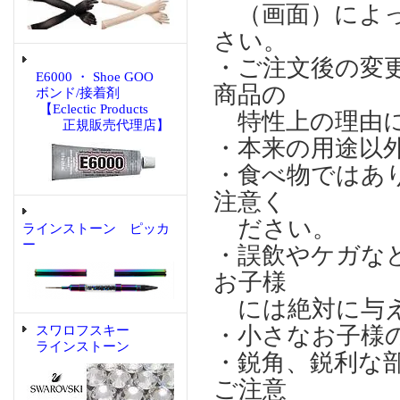
（画面）によっ
さい。
・ご注文後の変
E6000 ・ Shoe GOO
商品の
ボンド/接着剤
【Eclectic Products
特性上の理由に
正規販売代理店】
・本来の用途以
・食べ物ではあ
注意く
ださい。
ラインストーン ピッカ
ー
・誤飲やケガな
お子様
には絶対に与え
・小さなお子様
スワロフスキー
ラインストーン
・鋭角、鋭利な
ご注意