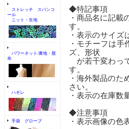
◆特記事項
ストレッチ スパンコ
ール
・商品名に記載
ニット・生地
す。
・表示のサイズ
・モチーフは手
ズ、形状
パワーネット/裏地・股
布
が若干変わって
す。
・海外製品のた
さい。
ハギレ
・表示の在庫数
◆注意事項
・表示画像の色
手袋 グローブ