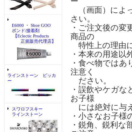
ー
（画面）によっ
さい。
E6000 ・ Shoe GOO
・ご注文後の変
ボンド/接着剤
商品の
【Eclectic Products
正規販売代理店】
特性上の理由に
・本来の用途以
・食べ物ではあ
注意く
ラインストーン ピッカ
ださい。
ー
・誤飲やケガな
お子様
には絶対に与え
スワロフスキー
・小さなお子様
ラインストーン
・鋭角、鋭利な