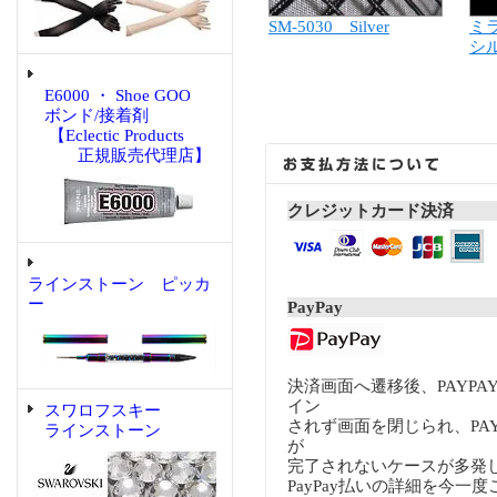
SM-5030 Silver
ミ
シル
E6000 ・ Shoe GOO
ボンド/接着剤
【Eclectic Products
正規販売代理店】
クレジットカード決済
ラインストーン ピッカ
ー
PayPay
決済画面へ遷移後、PAYP
イン
スワロフスキー
されず画面を閉じられ、PA
ラインストーン
が
完了されないケースが多発
PayPay払いの詳細を今一