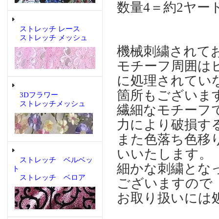
数量4＝約2ヤード
ストレッチ レース
ストレッチ メッシュ
機械刺繍されて
モチーフ周囲は
に処理されてい
箇所もございま
3Dフラワー
ストレッチメッシュ
繊細なモチーフ
力により破損す
また色落ち色移
いいたします。
ストレッチ ベルベッ
細かな刺繍とな
ト
ストレッチ ベロア
ございますので
お取り扱いには