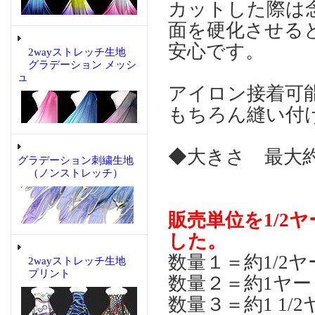
カットした際は念
面を硬化させる
安心です。
2wayストレッチ生地
グラデーション メッシ
ュ
アイロン接着可
もちろん縫い付
◆大きさ 最大
グラデーション刺繍生地
（ノンストレッチ）
販売単位を1/2
した。
数量１＝約1/2ヤ
2wayストレッチ生地
プリント
数量２＝約1ヤー
数量３＝約1 1/