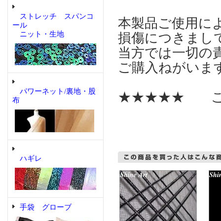
ストレッチ スパンコ
本製品ご使用に
ール
ニット・生地
損傷につきまし
当方では一切の
ご購入ねがいま
パワーネット/裏地・股
★★★★★ こ
布
ハギレ
手袋 グローブ