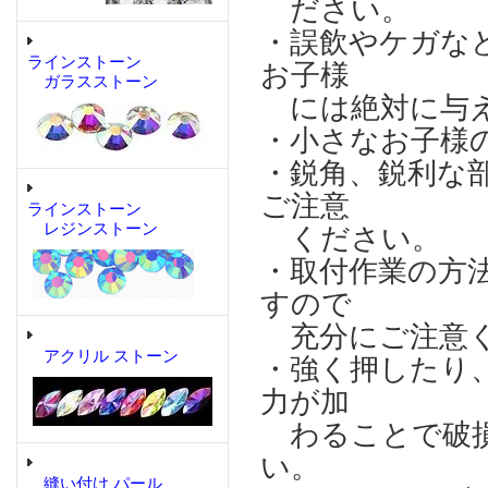
ださい。
・誤飲やケガな
ラインストーン
お子様
ガラスストーン
には絶対に与え
・小さなお子様
・鋭角、鋭利な
ご注意
ラインストーン
レジンストーン
ください。
・取付作業の方
すので
充分にご注意
アクリル ストーン
・強く押したり
力が加
わることで破損
い。
縫い付け パール