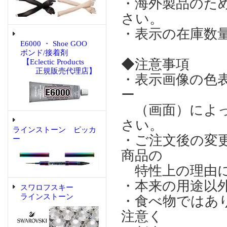
・海外製品のた
さい。
・表示の在庫数
E6000 ・ Shoe GOO
ボンド/接着剤
◆注意事項
【Eclectic Products
正規販売代理店】
・表示画像の色
ー
（画面）によっ
さい。
ラインストーン ピッカ
・ご注文後の変
ー
商品の
特性上の理由に
・本来の用途以
スワロフスキー
ラインストーン
・食べ物ではあ
注意く