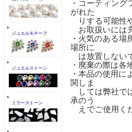
・コーティング
がれた
りする可能性や
お取扱いには充
ジュエルモチーフ
・火気のある場
場所に
は放置しない
・廃棄の際は各
ジュエルストーン
・本品の使用に
関しま
しては弊社では
承のう
ミラーストーン
えでご使用く