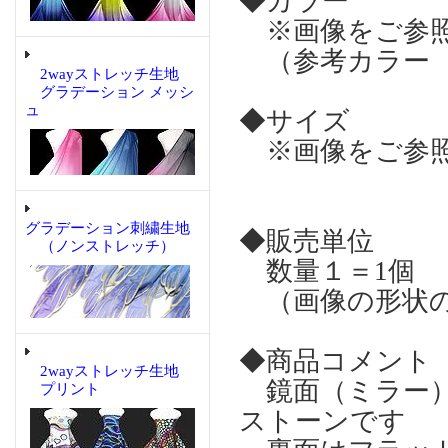
◆カラー
※画像をご参
（参考カラー 
2wayストレッチ生地
グラデーション メッシ
ュ
◆サイズ
※画像をご参照
グラデーション刺繍生地
◆販売単位
（ノンストレッチ）
数量１＝1個
（画像の形状の
◆商品コメント
2wayストレッチ生地
鏡面（ミラー）
プリント
ストーンです