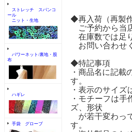
ストレッチ スパンコ
ール
◆再入荷（再製
ニット・生地
ご予約から当店
在庫数では足り
お問い合わせ
パワーネット/裏地・股
布
◆特記事項
・商品名に記載
す。
・表示のサイズ
ハギレ
・モチーフは手
ズ、形状
が若干変わって
す。
手袋 グローブ