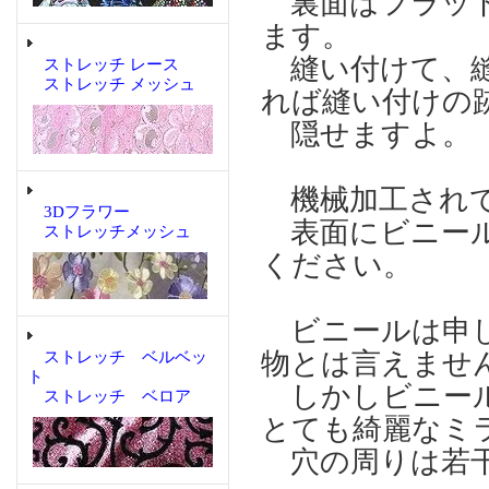
裏面はフラット
ます。
縫い付けて、縫
ストレッチ レース
ストレッチ メッシュ
れば縫い付けの
隠せますよ。
機械加工され
3Dフラワー
表面にビニール
ストレッチメッシュ
ください。
ビニールは申し
物とは言えませ
ストレッチ ベルベッ
ト
しかしビニール
ストレッチ ベロア
とても綺麗なミ
穴の周りは若干