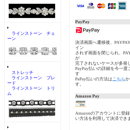
PayPay
ラインストーン チェ
ーン
決済画面へ遷移後、PAYP
イン
されず画面を閉じられ、PA
が
完了されないケースが多発
PayPay払いの詳細を今一
ストレッチ
す
ラインストーン ブレ
PaPay払いの方法は
こちら
か
ード
す。
ラインストーン トリ
ム
Amazon Pay
Amazonのアカウントに登
い方法を利用して決済でき