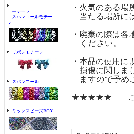
・火気のある場
モチーフ
当たる場所には
スパンコールモチー
フ
・廃棄の際は各
ください。
リボンモチーフ
・本品の使用に
損傷に関しまし
ますので予めご
スパンコール
★★★★★ こ
ミックスビーズBOX