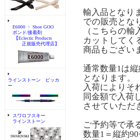
輸入品となりま
での販売とな
E6000 ・ Shoe GOO
（こちらの輸入
ボンド/接着剤
【Eclectic Products
カットしてくる
正規販売代理店】
商品もございま
通常数量1は縦約
となります。
ラインストーン ピッカ
入荷によりそれ
ー
同金額で入荷し
させていただ
スワロフスキー
ラインストーン
ご予約等で承る
数量1＝縦約90