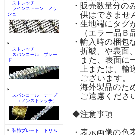
ストレッチ
・販売数量分の
ラインストーン メッ
供はできませ
シュ
・生地端にタグ
（エラー品Ｂ品
・輸入時の梱包
折皺、や裏面、
ストレッチ
スパンコール ブレー
また、表面に一
ド
上または、輸送
ございます。
海外製品のため
ご遠慮くださ
スパンコール テープ
（ノンストレッチ）
◆注意事項
・表示画像の色
装飾ブレード トリム