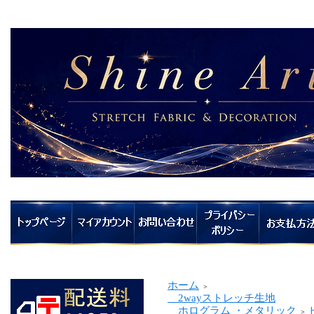
ホーム
＞
2wayストレッチ生地
ホログラム ・メタリック
＞