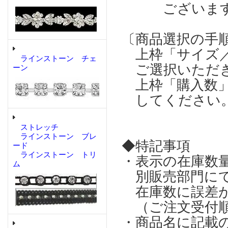
ございます
〔商品選択の手
上枠「サイズ／
ラインストーン チェ
ご選択いただ
ーン
上枠「購入数」
してください
ストレッチ
ラインストーン ブレ
◆特記事項
ード
ラインストーン トリ
・表示の在庫数
ム
別販売部門にて
在庫数に誤差が
（ご注文受付順
・商品名に記載