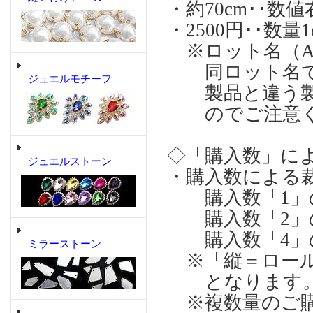
・約70cm･･
・2500円･･数
※ロット名（A),
同ロット名でも
ジュエルモチーフ
製品と違う製
のでご注意く
◇「購入数」に
ジュエルストーン
・購入数による
購入数「1」の場合
購入数「2」の場合
購入数「4」の場合
ミラーストーン
※「縦＝ロール
となります
※複数量のご購