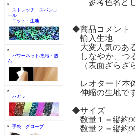
参考色名とし
ストレッチ スパンコ
ール
ニット・生地
◆商品コメント
輸入生地
大変人気のある
しなやか、つる
パワーネット/裏地・股
布
（表面ざらざら
レオタード本体
伸縮の生地で
ハギレ
◆サイズ
数量１＝縦約90
手袋 グローブ
数量２＝縦約90