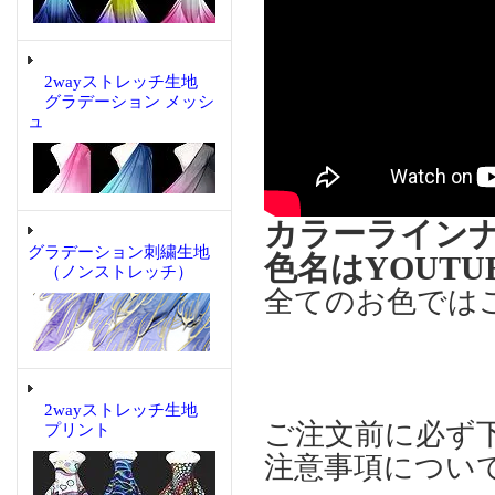
2wayストレッチ生地
グラデーション メッシ
ュ
カラーライン
グラデーション刺繍生地
色名はYOUT
（ノンストレッチ）
全てのお色では
2wayストレッチ生地
ご注文前に必ず
プリント
注意事項につい