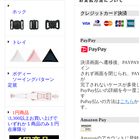
ホック
クレジットカード決済
PayPay
トレイ
決済画面へ遷移後、PAYP
イン
されず画面を閉じられ、PA
ボディー
が
ソーイングパターン
完了されないケースが多発
定規
PayPay払いの詳細を今一
す
PaPay払いの方法は
こちら
か
す。
1円商品
\3,300以上お買い上げで
Amazon Pay
いずれか１商品のみ１円
在庫限り
Amazonのアカウントに登