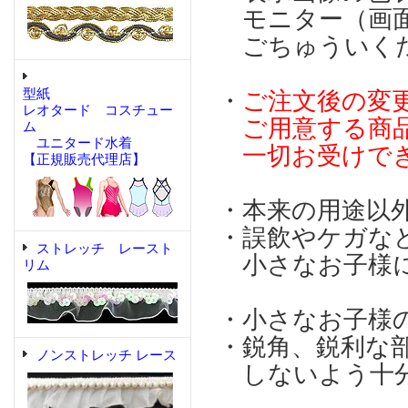
モニター（画面
ごちゅういく
型紙
・
ご注文後の変
レオタード コスチュー
ご用意する商品
ム
ユニタード水着
一切お受けで
【正規販売代理店】
・本来の用途以
・誤飲やケガな
ストレッチ レースト
小さなお子様に
リム
・小さなお子様
・鋭角、鋭利な
ノンストレッチ レース
しないよう十分