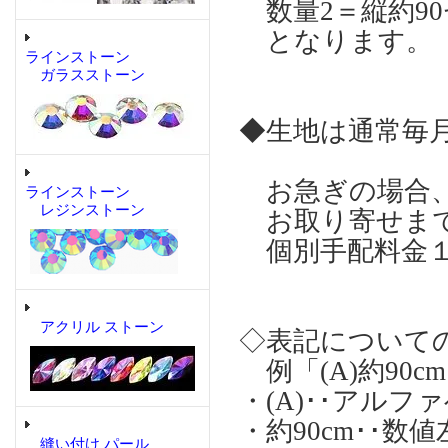
数量2＝縦約90
となります。 
ラインストーン
ガラスストーン
◆生地は通常毎
お急ぎの場合、
ラインストーン
レジンストーン
お取り寄せまで
個別手配料金１回
アクリル ストーン
◇表記について
例「(A)約90cm
・(A)･･アル
・約90cm･･
縫い付け パール