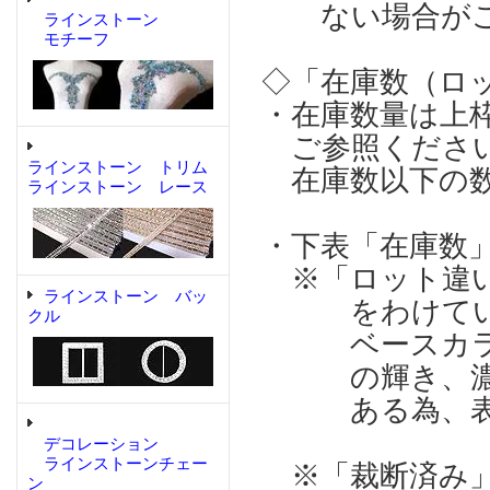
ない場合がご
ラインストーン
モチーフ
◇「在庫数（ロ
・在庫数量は上
ご参照くださ
ラインストーン トリム
在庫数以下の数
ラインストーン レース
・下表「在庫数
※「ロット違い
ラインストーン バッ
をわけている
クル
ベースカラー
の輝き、濃淡
ある為、表記
デコレーション
ラインストーンチェー
※「裁断済み」
ン