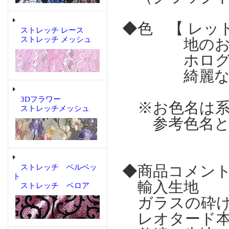
◆色 【 レッ
ストレッチ レース
ストレッチ メッシュ
地のお色
ホログラム
綺麗な発
3Dフラワー
※お色名は系
ストレッチメッシュ
参考色名とし
◆商品コメン
ストレッチ ベルベッ
ト
輸入生地
ストレッチ ベロア
ガラスの砕け
レオタード本