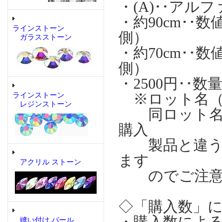
・(A)･･ア
・約90cm･
ラインストーン
側）
ガラスストーン
・約70cm･
側）
・2500円･･
※ロット名（A)
ラインストーン
レジンストーン
同ロット名で
購入
製品と違う製
ます
アクリル ストーン
のでご注意
◇「購入数」
・購入数によ
縫い付け パール