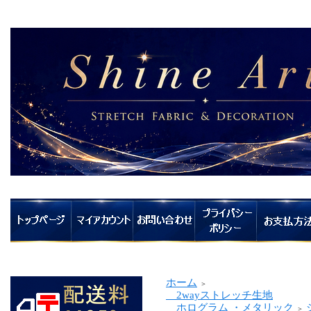
ホーム
＞
2wayストレッチ生地
ホログラム ・メタリック
＞