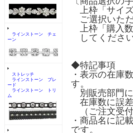
〔商品選択の
上枠「サイズ
ご選択いただ
上枠「購入数
ラインストーン チェ
してくださ
ーン
◆特記事項
・表示の在庫
ストレッチ
ラインストーン ブレ
す。
ード
ラインストーン トリ
別販売部門に
ム
在庫数に誤差
（ご注文受付
・商品名に記
です。