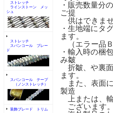
ストレッチ
・販売数量分
ラインストーン メッ
ご提
シュ
供はできませ
・生地端にタ
ます。
ストレッチ
（エラー品Ｂ
スパンコール ブレー
・輸入時の梱
ド
み皺
折皺、や裏面
ます。
スパンコール テープ
また、表面に
（ノンストレッチ）
製造
上または、輸
ございます
装飾ブレード トリム