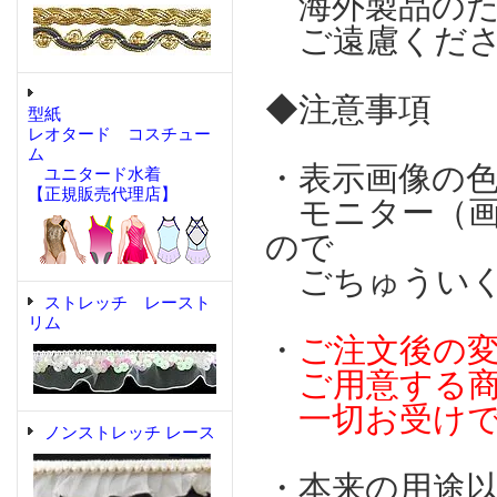
海外製品のた
ご遠慮くださ
◆注意事項
型紙
レオタード コスチュー
ム
・表示画像の
ユニタード水着
【正規販売代理店】
モニター（画
ので
ごちゅういく
ストレッチ レースト
リム
・
ご注文後の
ご用意する商
一切お受けで
ノンストレッチ レース
・本来の用途