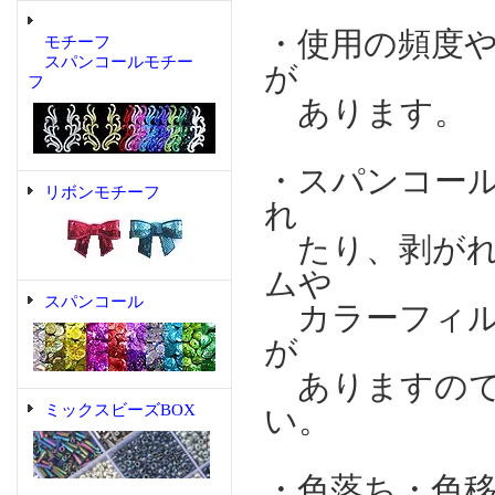
・使用の頻度
モチーフ
スパンコールモチー
が
フ
あります。
・スパンコー
リボンモチーフ
れ
たり、剥がれ
ムや
スパンコール
カラーフィル
が
ありますので
ミックスビーズBOX
い。
・色落ち・色