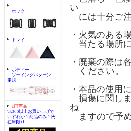
い
ホック
には十分ご注
・火気のある
トレイ
当たる場所に
・廃棄の際は
ください。
ボディー
ソーイングパターン
定規
・本品の使用
損傷に関しま
ね
1円商品
\3,300以上お買い上げで
ますので予め
いずれか１商品のみ１円
在庫限り