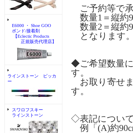
ご予約等で承
数量1＝縦約9
数量2＝縦約90
E6000 ・ Shoe GOO
ボンド/接着剤
となります。
【Eclectic Products
正規販売代理店】
◆ご希望数量
す。
ラインストーン ピッカ
お取り寄せま
ー
す。
スワロフスキー
ラインストーン
◇表記につい
例「(A)約90c