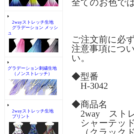
全てのお色で
2wayストレッチ生地
グラデーション メッシ
ュ
ご注文前に必
注意事項につ
い。
グラデーション刺繍生地
（ノンストレッチ）
◆型番
H-3042
◆商品名
2wayストレッチ生地
2way ス
プリント
シャーテッド
（クラックド