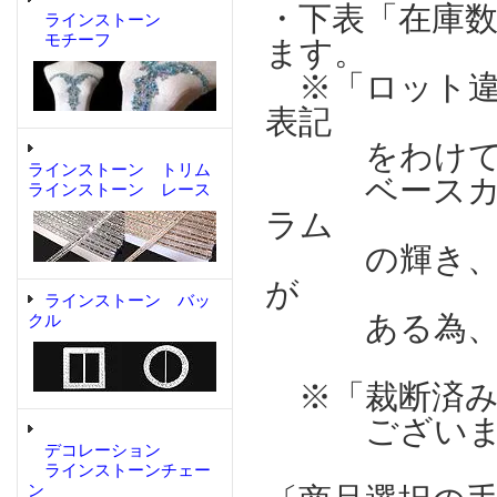
・下表「在庫
ラインストーン
モチーフ
ます。
※「ロット違
表記
をわけてい
ラインストーン トリム
ベースカラ
ラインストーン レース
ラム
の輝き、濃
が
ラインストーン バッ
ある為、表
クル
※「裁断済み
ございま
デコレーション
ラインストーンチェー
ン