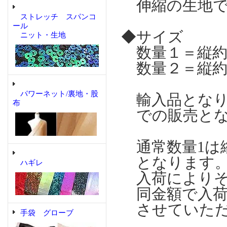
伸縮の生地で
ストレッチ スパンコ
ール
◆サイズ
ニット・生地
数量１＝縦約9
数量２＝縦約9
パワーネット/裏地・股
輸入品となりま
布
での販売とな
通常数量1は縦
となります
ハギレ
入荷によりそ
同金額で入荷
させていただ
手袋 グローブ