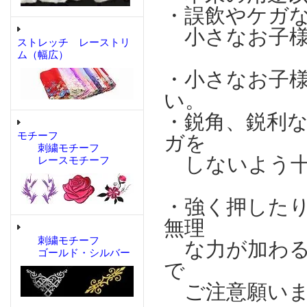
・誤飲やケガ
小さなお子様
ストレッチ レーストリ
ム（幅広）
・小さなお子
い。
・鋭角、鋭利
モチーフ
ガを
刺繍モチーフ
しないよう十
レースモチーフ
・強く押した
無理
刺繍モチーフ
な力が加わる
ゴールド・シルバー
で
ご注意願いま