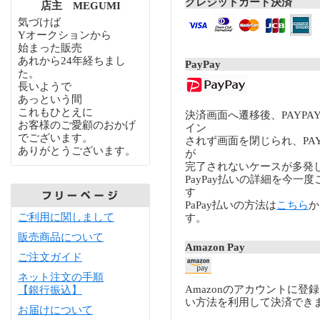
クレジットカード決済
店主 MEGUMI
気づけば
Yオークションから
始まった販売
あれから24年経ちまし
PayPay
た。
長いようで
あっという間
これもひとえに
決済画面へ遷移後、PAYP
お客様のご愛顧のおかげ
イン
でございます。
されず画面を閉じられ、PA
ありがとうございます。
が
完了されないケースが多発
PayPay払いの詳細を今一
す
PaPay払いの方法は
こちら
か
ご利用に関しまして
す。
販売商品について
Amazon Pay
ご注文ガイド
ネット注文の手順
Amazonのアカウントに登
【銀行振込】
い方法を利用して決済でき
お届けについて