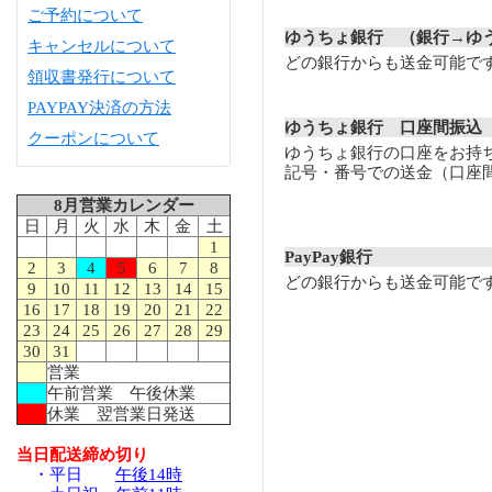
ご予約について
ゆうちょ銀行 （銀行→ゆ
キャンセルについて
どの銀行からも送金可能で
領収書発行について
PAYPAY決済の方法
ゆうちょ銀行 口座間振込
クーポンについて
ゆうちょ銀行の口座をお持
記号・番号での送金（口座
8月営業カレンダー
日
月
火
水
木
金
土
1
PayPay銀行
2
3
4
5
6
7
8
どの銀行からも送金可能で
9
10
11
12
13
14
15
16
17
18
19
20
21
22
23
24
25
26
27
28
29
30
31
営業
午前営業 午後休業
休業 翌営業日発送
当日配送締め切り
・平日
午後14時