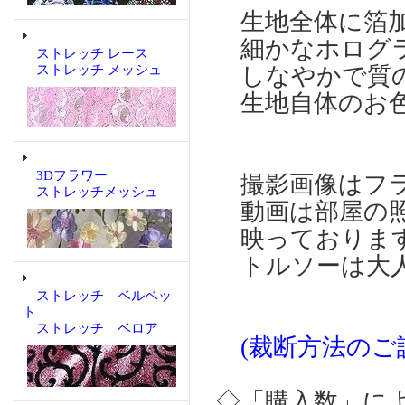
生地全体に箔加
細かなホログラ
ストレッチ レース
ストレッチ メッシュ
しなやかで質の
生地自体のお色
3Dフラワー
撮影画像はフ
ストレッチメッシュ
動画は部屋の照
映っておりま
トルソーは大人
ストレッチ ベルベッ
ト
ストレッチ ベロア
(裁断方法のご
◇「購入数」に