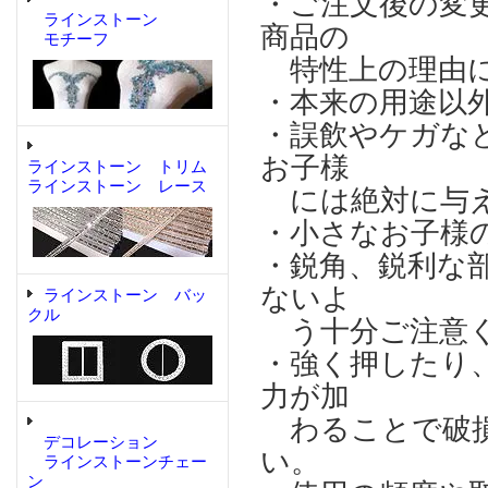
・ご注文後の変
ラインストーン
商品の
モチーフ
特性上の理由に
・本来の用途以
・誤飲やケガな
お子様
ラインストーン トリム
ラインストーン レース
には絶対に与え
・小さなお子様
・鋭角、鋭利な
ないよ
ラインストーン バッ
クル
う十分ご注意
・強く押したり
力が加
わることで破損
デコレーション
い。
ラインストーンチェー
ン