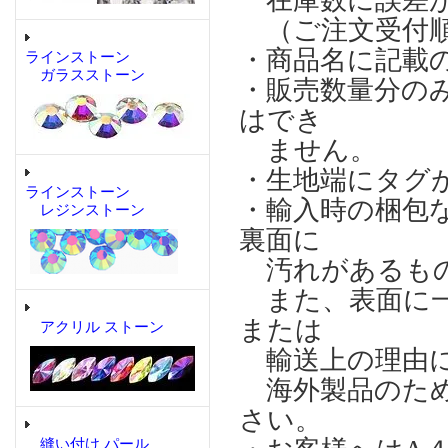
在庫数に誤差が
（ご注文受付順
・商品名に記載
ラインストーン
ガラスストーン
・販売数量分の
はでき
ません。
・生地端にタグ
ラインストーン
・輸入時の梱包
レジンストーン
裏面に
汚れがあるもの
また、表面に一
または
アクリル ストーン
輸送上の理由に
海外製品のため
さい。
縫い付け パール