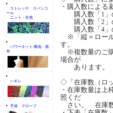
・購入数による
ストレッチ スパンコ
購入数「1」の場合
ール
ニット・生地
購入数「2」の場合
購入数「4」の場合
※「縦＝ロール
す。
パワーネット/裏地・股
※複数量のご購
布
場合が
あります。
◇「在庫数（ロ
ハギレ
・在庫数量は上
照くだ
さい。 在庫数
手袋 グローブ
・下表「在庫数