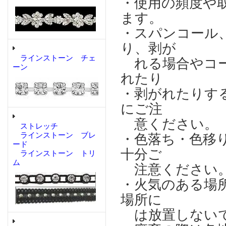
・使用の頻度や
ます。
・スパンコール
り、剥が
ラインストーン チェ
れる場合やコー
ーン
れたり
・剥がれたりす
にご注
意ください。
ストレッチ
ラインストーン ブレ
・色落ち・色移
ード
十分ご
ラインストーン トリ
ム
注意ください
・火気のある場
場所に
は放置しない