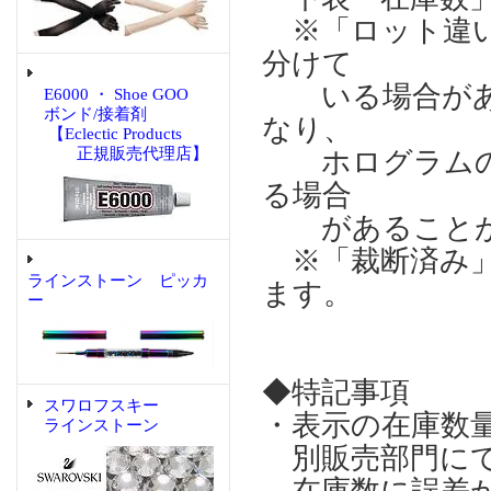
※「ロット違い
分けて
いる場合があり
E6000 ・ Shoe GOO
ボンド/接着剤
なり、
【Eclectic Products
正規販売代理店】
ホログラムの輝
る場合
があることが
※「裁断済み」
ラインストーン ピッカ
ます。
ー
◆特記事項
スワロフスキー
・表示の在庫数
ラインストーン
別販売部門にて