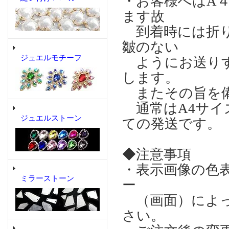
・お客様へはA
ます故
到着時には折り
皺のない
ジュエルモチーフ
ようにお送りす
します。
またその旨を
通常はA4サイ
ジュエルストーン
ての発送です。
◆注意事項
・表示画像の色
ミラーストーン
ー
（画面）によっ
さい。