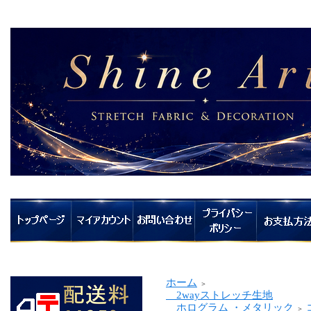
ホーム
＞
2wayストレッチ生地
ホログラム ・メタリック
＞