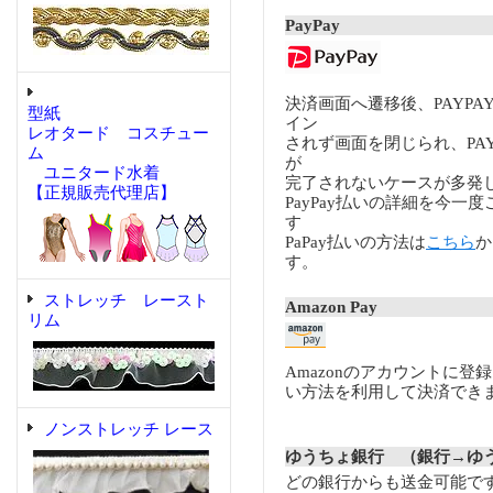
PayPay
決済画面へ遷移後、PAYP
型紙
イン
レオタード コスチュー
されず画面を閉じられ、PA
ム
が
ユニタード水着
完了されないケースが多発
【正規販売代理店】
PayPay払いの詳細を今一
す
PaPay払いの方法は
こちら
か
す。
ストレッチ レースト
Amazon Pay
リム
Amazonのアカウントに登
い方法を利用して決済でき
ノンストレッチ レース
ゆうちょ銀行 （銀行→ゆ
どの銀行からも送金可能で