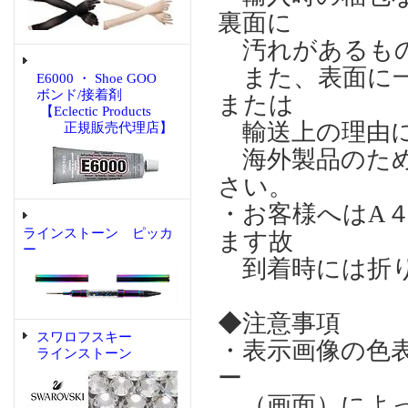
裏面に
汚れがあるもの
また、表面に一
E6000 ・ Shoe GOO
ボンド/接着剤
または
【Eclectic Products
輸送上の理由に
正規販売代理店】
海外製品のため
さい。
・お客様へはA
ラインストーン ピッカ
ます故
ー
到着時には折り
◆注意事項
スワロフスキー
・表示画像の色
ラインストーン
ー
（画面）によっ