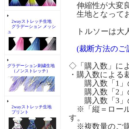
伸縮性が大変良
生地となって
2wayストレッチ生地
グラデーション メッシ
トルソーは大人
ュ
(裁断方法のご
◇「購入数」に
グラデーション刺繍生地
（ノンストレッチ）
・購入数による
購入数「1」の場合：
購入数「2」の場合
購入数「3」の場合
2wayストレッチ生地
※「縦＝ロール
プリント
す。
※複数量のご購