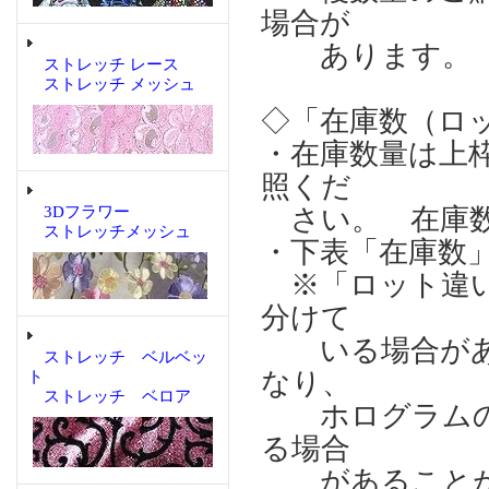
場合が
あります。
ストレッチ レース
ストレッチ メッシュ
◇「在庫数（ロ
・在庫数量は上
照くだ
3Dフラワー
さい。 在庫数
ストレッチメッシュ
・下表「在庫数
※「ロット違い
分けて
いる場合があり
ストレッチ ベルベッ
なり、
ト
ストレッチ ベロア
ホログラムの輝
る場合
があることが