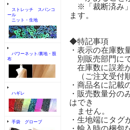
※「裁断済み」
ストレッチ スパンコ
ます。
ール
ニット・生地
◆特記事項
・表示の在庫数
パワーネット/裏地・股
別販売部門にて
布
在庫数に誤差が
（ご注文受付順
・商品名に記載
・販売数量分の
ハギレ
はでき
ません。
・生地端にタグ
手袋 グローブ
・輸入時の梱包