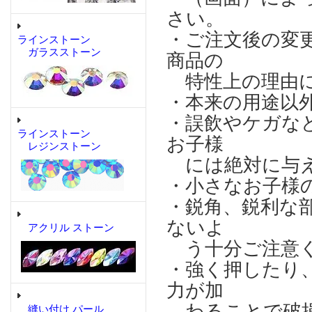
さい。
・ご注文後の変
ラインストーン
ガラスストーン
商品の
特性上の理由に
・本来の用途以
・誤飲やケガな
ラインストーン
お子様
レジンストーン
には絶対に与え
・小さなお子様
・鋭角、鋭利な
ないよ
アクリル ストーン
う十分ご注意
・強く押したり
力が加
わることで破損
縫い付け パール