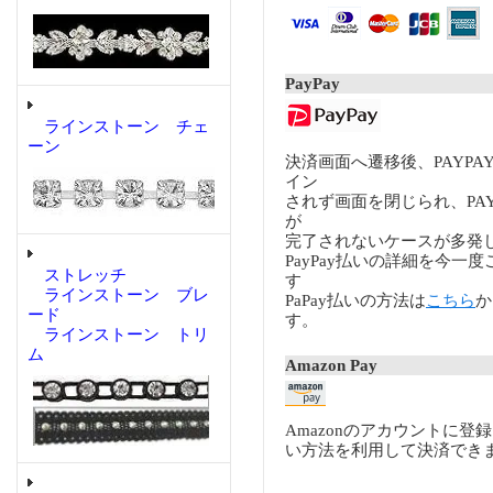
PayPay
ラインストーン チェ
ーン
決済画面へ遷移後、PAYP
イン
されず画面を閉じられ、PA
が
完了されないケースが多発
PayPay払いの詳細を今一
ストレッチ
す
ラインストーン ブレ
PaPay払いの方法は
こちら
か
ード
す。
ラインストーン トリ
ム
Amazon Pay
Amazonのアカウントに登
い方法を利用して決済でき