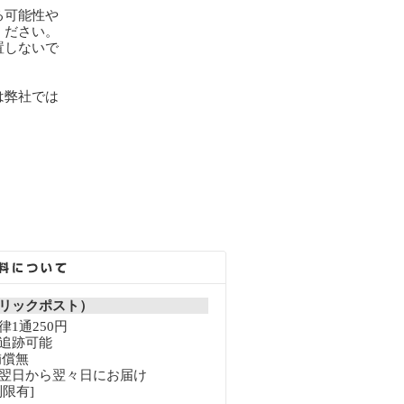
る可能性や
ください。
置しないで
は弊社では
。
リックポスト）
1通250円
追跡可能
補償無
翌日から翌々日にお届け
限有]