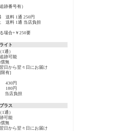
追跡番号有）
満 送料 1通 250円
以上 送料 1通 当店負担
場合+￥250要
クライト
（1通）
追跡可能
補償無
翌日から翌々日にお届け
限有]
満 430円
上 180円
以上 当店負担
クプラス
（1通）
跡可能
補償無
翌日から翌々日にお届け