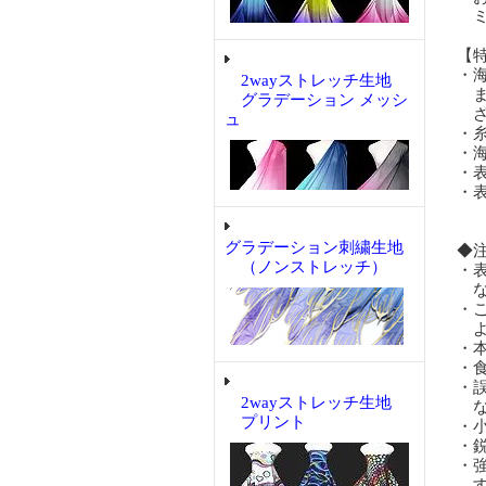
ミ
【
・
2wayストレッチ生地
ま
グラデーション メッシ
ざ
ュ
・
・
・
・
グラデーション刺繍生地
◆
（ノンストレッチ）
・
な
・
よ
・
・
・
2wayストレッチ生地
な
プリント
・
・
・
す