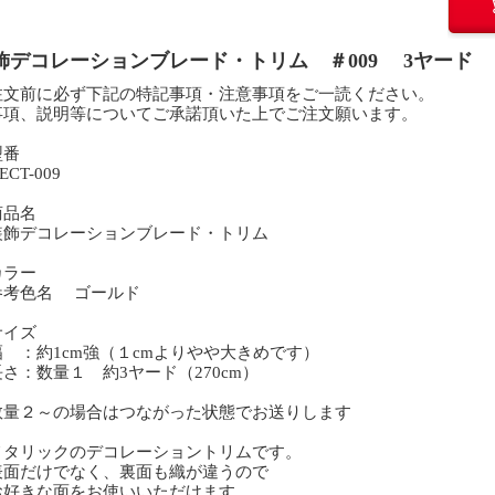
飾デコレーションブレード・トリム ＃009 3ヤード
注文前に必ず下記の特記事項・注意事項をご一読ください。
事項、説明等についてご承諾頂いた上でご注文願います。
型番
CT-009
商品名
飾デコレーションブレード・トリム
カラー
考色名 ゴールド
サイズ
 ：約1cm強（１cmよりやや大きめです）
さ：数量１ 約3ヤード（270cm）
量２～の場合はつながった状態でお送りします
メタリックのデコレーショントリムです。
面だけでなく、裏面も織が違うので
好きな面をお使いいただけます。