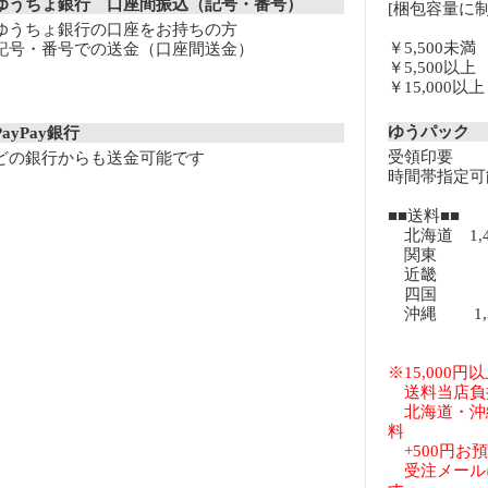
ゆうちょ銀行 口座間振込（記号・番号）
[梱包容量に制
ゆうちょ銀行の口座をお持ちの方
￥5,500未
記号・番号での送金（口座間送金）
￥5,500以
￥15,000
ゆうパック
PayPay銀行
受領印要
どの銀行からも送金可能です
時間帯指定可
■■送料■■
北海道 1,
関東 8
近畿 8
四国 8
沖縄 1,3
※15,000
送料当店負
北海道・沖
料
+500円お
受注メール