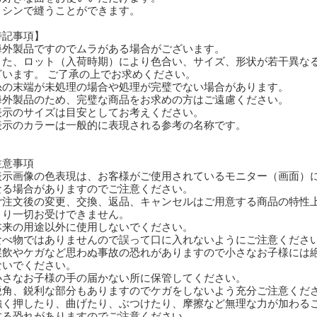
シンで縫うことができます。
特記事項】
海外製品ですのでムラがある場合がございます。
た、ロット（入荷時期）により色合い、サイズ、形状が若干異な
います。 ご了承の上でお求めください。
糸の末端が未処理の場合や処理が完璧でない場合があります。
海外製品のため、完璧な商品をお求めの方はご遠慮ください。
表示のサイズは目安としてお考えください。
表示のカラーは一般的に表現される参考の名称です。
注意事項
表示画像の色表現は、お客様がご使用されているモニター（画面）
る場合がありますのでご注意ください。
ご注文後の変更、交換、返品、キャンセルはご用意する商品の特性
り一切お受けできません。
本来の用途以外に使用しないでください。
食べ物ではありませんので誤って口に入れないようにご注意くださ
誤飲やケガなど思わぬ事故の恐れがありますので小さなお子様には
いでください。
小さなお子様の手の届かない所に保管してください。
鋭角、鋭利な部分もありますのでケガをしないよう充分ご注意くだ
強く押したり、曲げたり、ぶつけたり、摩擦など無理な力が加わる
る恐れがありますのでご注意ください。