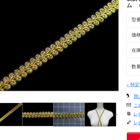
ム 
型
価
在
数
» 特
買
こ
レ
レ