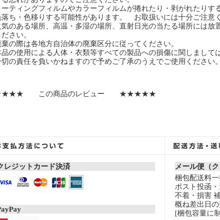
コーティングフィルムやカラーフィルムが捲れたり・剥がれたりす
落ち・色移りする可能性があります。 お取扱いには十分ご注意
火気のある場所、高温・多湿の場所、直射日光の当たる場所には放
ださい。
廃棄の際は各地方自治体の廃棄区分に従ってください。
本品の使用による人体・衣類等すべての製品への損傷に関しまして
切の責任を負いかねますので予めご了承のうえでご使用ください
★★★★ この商品のレビュー ★★★★★
クレジットカード決済
メール便（ク
梱包配送料一律
ポスト投函・
不着・損害 
概ね差出日の
PayPay
[梱包容量に制