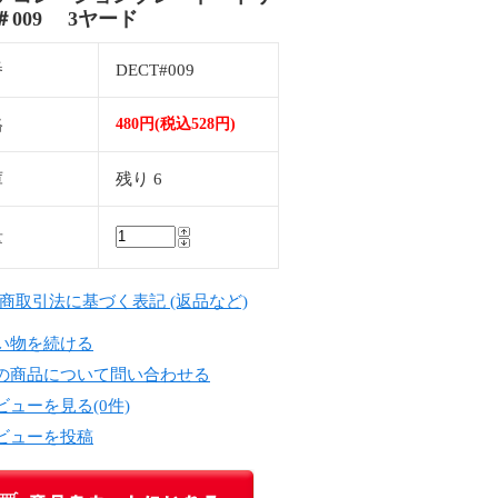
＃009 3ヤード
番
DECT#009
格
480円(税込528円)
庫
残り 6
量
定商取引法に基づく表記 (返品など)
い物を続ける
の商品について問い合わせる
ビューを見る(0件)
ビューを投稿