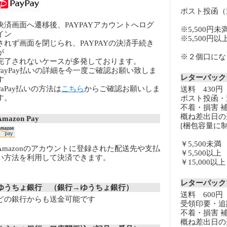
ポスト投函（
決済画面へ遷移後、PAYPAYアカウントへログ
※5,500円未
イン
※5,500円
されず画面を閉じられ、PAYPAYの決済手続き
が
※２個口になる
完了されないケースが多発しております。
PayPay払いの詳細を今一度ご確認お願い致しま
レターパッ
す
PaPay払いの方法は
こちら
からご確認お願いしま
送料 430円
す。
ポスト投函・
不着・損害 
概ね差出日の
Amazon Pay
[梱包容量に制
￥5,500未
Amazonのアカウントに登録された配送先や支払
￥5,500以
い方法を利用して決済できます。
￥15,000
レターパッ
ゆうちょ銀行 （銀行→ゆうちょ銀行）
送料 600円
どの銀行からも送金可能です
受領印要・追
不着・損害 
概ね差出日の