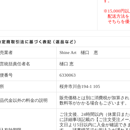
す。
※15,000
配送方法を
そちらを優
売業者
Shine Art 樋口 恵
営統括責任者名
樋口 恵
便番号
6330063
所
桜井市川合194-1 105
販売価格とは別に消費税が加算され
品代金以外の料金の説明
数料等がかかる場合もございます。
ご注文後、24時間以内（休業日ま
に詳細事項記載の【ご注文受注メー
文日より5日以内に入金が確認でき