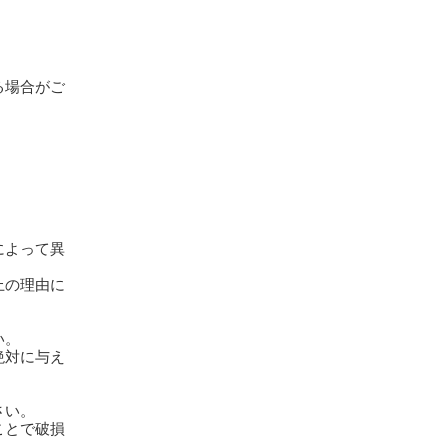
る場合がご
によって異
上の理由に
い。
絶対に与え
さい。
ことで破損