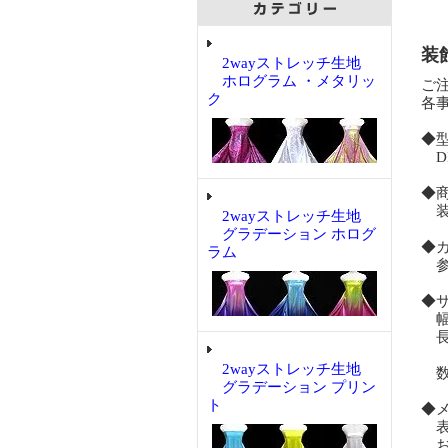
装
2wayストレッチ生地
ホログラム ・メタリッ
ご
ク
各
◆
DE
◆
装
2wayストレッチ生地
グラデーション ホログ
◆
ラム
参
◆
幅
長
2wayストレッチ生地
数
グラデーション プリン
ト
◆
表
お