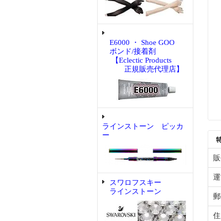
E6000 ・ Shoe GOO
ボンド/接着剤
【Eclectic Products
正規販売代理店】
ラインストーン ピッカ
ー
販
運
スワロフスキー
ラインストーン
郵
住