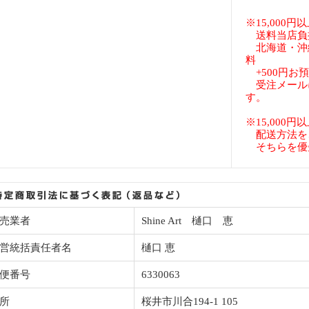
※15,000
送料当店負
北海道・沖
料
+500円お
受注メール
す。
※15,000
配送方法を
そちらを優
売業者
Shine Art 樋口 恵
営統括責任者名
樋口 恵
便番号
6330063
所
桜井市川合194-1 105