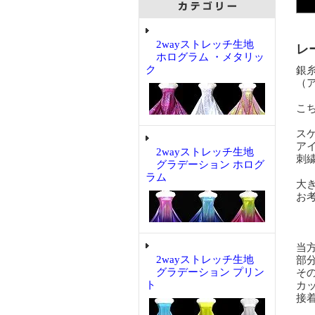
2wayストレッチ生地
レ
ホログラム ・メタリッ
ク
銀
（
こ
ス
ア
2wayストレッチ生地
刺
グラデーション ホログ
ラム
大
お
当
2wayストレッチ生地
部
グラデーション プリン
そ
ト
カッ
接