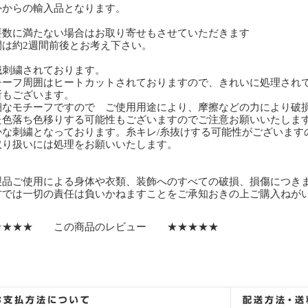
外からの輸入品となります。
要数に満たない場合はお取り寄せもさせていただきます
間は約2週間前後とお考え下さい。
械刺繍されております。
チーフ周囲はヒートカットされておりますので、きれいに処理され
所もございます。
細なモチーフですので ご使用用途により、摩擦などの力により破
た色落ち色移りする可能性もございますのでご注意お願いいたしま
かな刺繍となっております。糸キレ/糸抜けする可能性がございます
取り扱いには処理をお願いいたします。
製品ご使用による身体や衣類、装飾へのすべての破損、損傷につき
方では一切の責任は負いかねますことをご承知おきの上ご購入ねが
★★★★ この商品のレビュー ★★★★★