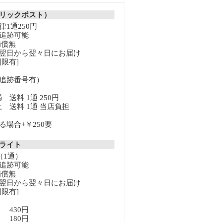
リックポスト）
1通250円
追跡可能
補償無
翌日から翌々日にお届け
限有]
追跡番号有）
満 送料 1通 250円
以上 送料 1通 当店負担
場合+￥250要
クライト
（1通）
追跡可能
補償無
翌日から翌々日にお届け
限有]
満 430円
上 180円