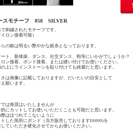
ースモチーフ 058 SILVER
糸で刺繍されたモチーフです。
アイロン接着可能）
ちらの銀は明るい艶やかな銀糸となっております。
ケート、新体操、ダンス、社交ダンス、鞄等にいかがでしょうか？
イロン接着、ボンド接着、または縫い付けでお使いください。
繍の上にラインストーンを貼り付けても綺麗だと思います。
きさは画像に記載しておりますが、だいたいの目安として
考え願います。
方では推奨はいたしませんが
分的にカットしてお使いいただくことも可能だと思います。
の際はほつれてこないように
トした箇所にボンド（当方販売しておりますE6000)を
着していただき硬化させてからお使いください。