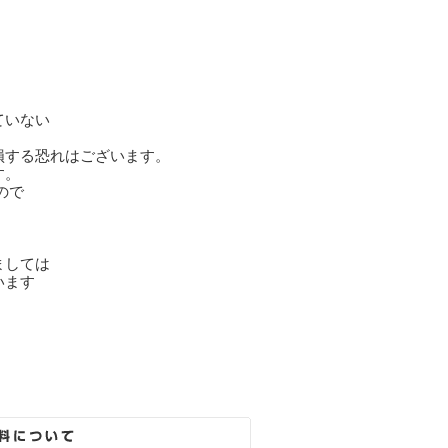
ていない
損する恐れはございます。
す。
ので
ましては
います