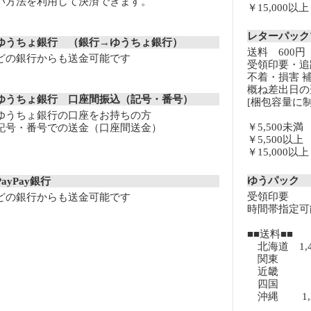
い方法を利用して決済できます。
￥15,000
レターパッ
ゆうちょ銀行 （銀行→ゆうちょ銀行）
送料 600円
どの銀行からも送金可能です
受領印要・追
不着・損害 
概ね差出日の
ゆうちょ銀行 口座間振込（記号・番号）
[梱包容量に制
ゆうちょ銀行の口座をお持ちの方
￥5,500未
記号・番号での送金（口座間送金）
￥5,500以
￥15,000
ゆうパック
PayPay銀行
受領印要
どの銀行からも送金可能です
時間帯指定可
■■送料■■
北海道 1,
関東 8
近畿 8
四国 8
沖縄 1,3