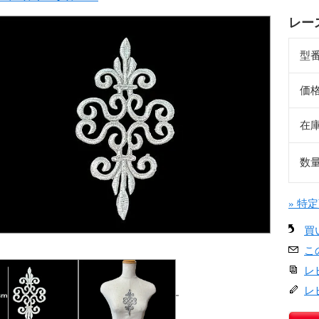
レース
型
価
在
数
» 特
買
こ
レ
レ