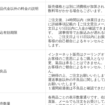
販売価格とは別に消費税が加算され
品代金以外の料金の説明
数料等がかかる場合もございます。
ご注文後、24時間以内（休業日ま
に詳細事項記載の【ご注文受注メー
文日より5日以内に入金が確認でき
込有効期限
す。 諸事情等でお振込みが遅れる
い。 ご注文日より15日以内にお
客様の自己都合によるキャンセルと
します。
インターネット販売はクーリングオ
お客様のご意思によるご購入となり
更、返品は承ることはできません。
お客様のご都合によるキャンセル、
良品
ん。
ご納得の上、ご注文お願いいたしま
運送事故以外の不良品に関しまして
お願いいたします。
１週間経過後は不良品と確認できた
各商品ごとの表示数量通りです。
直販、メールでも注文をお受けして
売数量