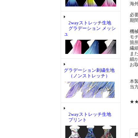
海
必
期
2wayストレッチ生地
グラデーション メッシ
機
ュ
モ
箇
繊
ま
細
お
グラデーション刺繍生地
（ノンストレッチ）
本
当
★
2wayストレッチ生地
プリント