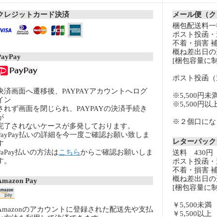
クレジットカード決済
メール便（ク
梱包配送料一律
ポスト投函・
不着・損害 
概ね差出日の
PayPay
[梱包容量に制
ポスト投函（
決済画面へ遷移後、PAYPAYアカウントへログ
※5,500円未
イン
※5,500円
されず画面を閉じられ、PAYPAYの決済手続き
が
※２個口になる
完了されないケースが多発しております。
PayPay払いの詳細を今一度ご確認お願い致しま
レターパッ
す
PaPay払いの方法は
こちら
からご確認お願いしま
送料 430円
す。
ポスト投函・
不着・損害 
概ね差出日の
Amazon Pay
[梱包容量に制
￥5,500未
Amazonのアカウントに登録された配送先や支払
￥5,500以