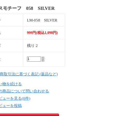
モチーフ 058 SILVER
番
LM-058 SILVER
格
999円(税込1,098円)
庫
残り 2
量
定商取引法に基づく表記 (返品など)
い物を続ける
の商品について問い合わせる
ビューを見る(0件)
ビューを投稿