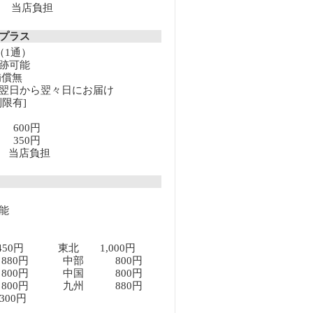
以上 当店負担
クプラス
（1通）
跡可能
補償無
翌日から翌々日にお届け
限有]
満 600円
上 350円
以上 当店負担
能
450円 東北 1,000円
80円 中部 800円
00円 中国 800円
00円 九州 880円
00円