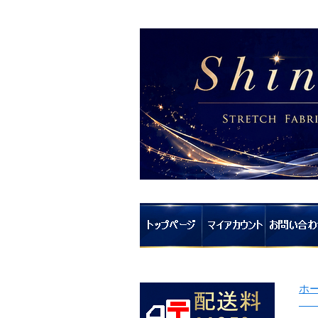
ホ
刺
ゴ