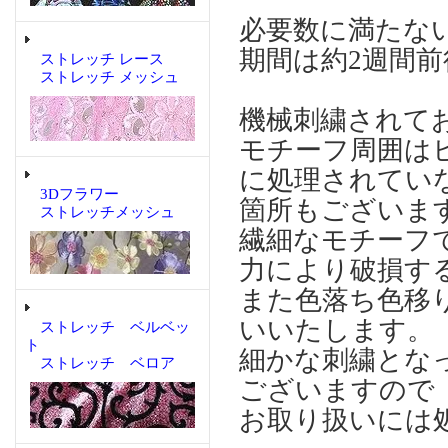
必要数に満たな
期間は約2週間
ストレッチ レース
ストレッチ メッシュ
機械刺繍されて
モチーフ周囲は
に処理されてい
3Dフラワー
箇所もございま
ストレッチメッシュ
繊細なモチーフ
力により破損す
また色落ち色移
いいたします。
ストレッチ ベルベッ
ト
細かな刺繍とな
ストレッチ ベロア
ございますので
お取り扱いには