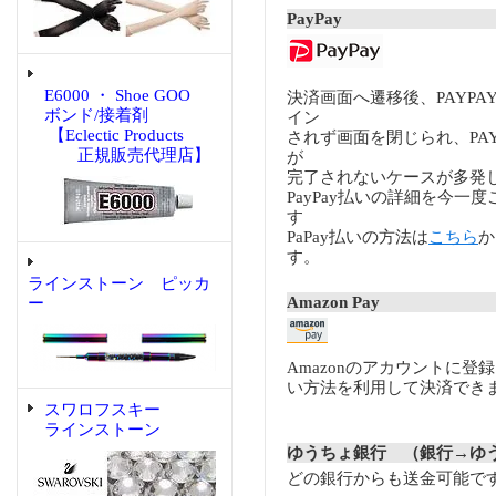
PayPay
E6000 ・ Shoe GOO
決済画面へ遷移後、PAYP
ボンド/接着剤
イン
【Eclectic Products
されず画面を閉じられ、PA
正規販売代理店】
が
完了されないケースが多発
PayPay払いの詳細を今一
す
PaPay払いの方法は
こちら
か
す。
ラインストーン ピッカ
Amazon Pay
ー
Amazonのアカウントに登
い方法を利用して決済でき
スワロフスキー
ラインストーン
ゆうちょ銀行 （銀行→ゆ
どの銀行からも送金可能で