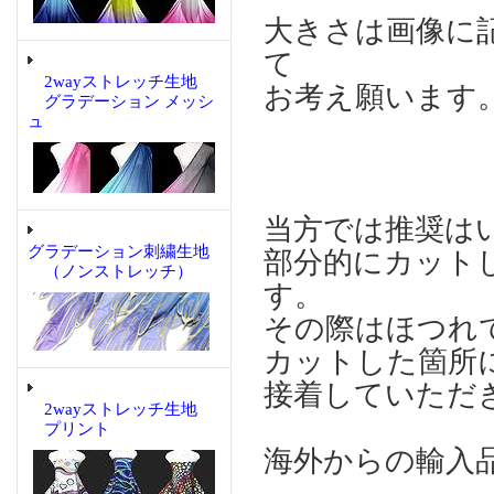
大きさは画像に
て
2wayストレッチ生地
お考え願います
グラデーション メッシ
ュ
当方では推奨は
グラデーション刺繍生地
部分的にカット
（ノンストレッチ）
す。
その際はほつれ
カットした箇所に
接着していただ
2wayストレッチ生地
プリント
海外からの輸入