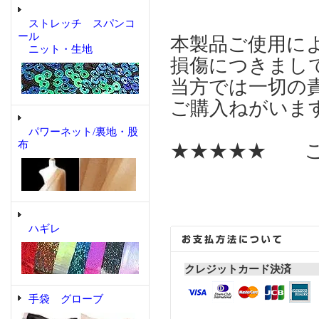
ストレッチ スパンコ
ール
本製品ご使用に
ニット・生地
損傷につきまし
当方では一切の
ご購入ねがいま
パワーネット/裏地・股
布
★★★★★ こ
ハギレ
クレジットカード決済
手袋 グローブ