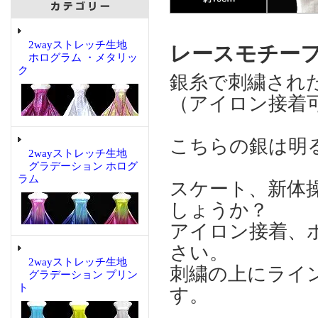
2wayストレッチ生地
レースモチーフ 
ホログラム ・メタリッ
ク
銀糸で刺繍され
（アイロン接着
こちらの銀は明
2wayストレッチ生地
グラデーション ホログ
ラム
スケート、新体
しょうか？
アイロン接着、
さい。
2wayストレッチ生地
刺繍の上にライ
グラデーション プリン
ト
す。