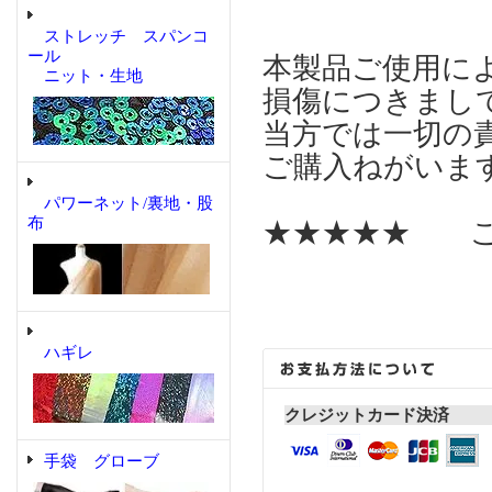
ストレッチ スパンコ
ール
本製品ご使用に
ニット・生地
損傷につきまし
当方では一切の
ご購入ねがいま
パワーネット/裏地・股
布
★★★★★ こ
ハギレ
クレジットカード決済
手袋 グローブ