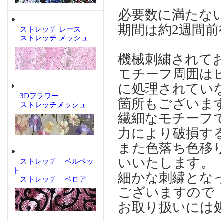
必要数に満たな
期間は約2週間
ストレッチ レース
ストレッチ メッシュ
機械刺繍されて
モチーフ周囲は
に処理されてい
3Dフラワー
箇所もございま
ストレッチメッシュ
繊細なモチーフ
力により破損す
また色落ち色移
いいたします。
ストレッチ ベルベッ
ト
細かな刺繍とな
ストレッチ ベロア
ございますので
お取り扱いには