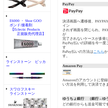
PayPay
E6000 ・ Shoe GOO
決済画面へ遷移後、PAYP
ボンド/接着剤
イン
【Eclectic Products
されず画面を閉じられ、PA
正規販売代理店】
が
完了されないケースが多発
PayPay払いの詳細を今一
す
PaPay払いの方法は
こちら
か
す。
ラインストーン ピッカ
Amazon Pay
ー
Amazonのアカウントに登
い方法を利用して決済でき
スワロフスキー
ラインストーン
ゆうちょ銀行 （銀行→ゆ
どの銀行からも送金可能で