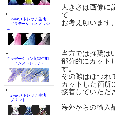
大きさは画像に
て
2wayストレッチ生地
お考え願います
グラデーション メッシ
ュ
当方では推奨は
グラデーション刺繍生地
部分的にカット
（ノンストレッチ）
す。
その際はほつれ
カットした箇所に
接着していただ
2wayストレッチ生地
プリント
海外からの輸入