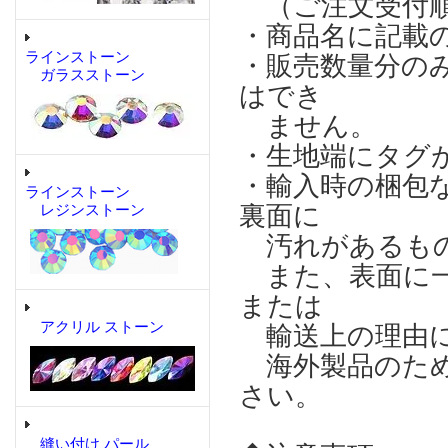
（ご注文受付順
・商品名に記載
ラインストーン
・販売数量分の
ガラスストーン
はでき
ません。
・生地端にタグ
・輸入時の梱包
ラインストーン
裏面に
レジンストーン
汚れがあるもの
また、表面に一
または
アクリル ストーン
輸送上の理由に
海外製品のため
さい。
縫い付け パール