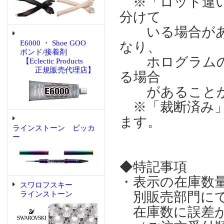
※「ロット違い
分けて
いる場合があり
E6000 ・ Shoe GOO
なり、
ボンド/接着剤
ホログラムの輝
【Eclectic Products
正規販売代理店】
る場合
があることが
※「裁断済み」
ます。
ラインストーン ピッカ
ー
◆特記事項
・表示の在庫数
スワロフスキー
別販売部門にて
ラインストーン
在庫数に誤差が