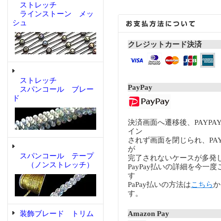
ストレッチ
ラインストーン メッ
シュ
クレジットカード決済
ストレッチ
PayPay
スパンコール ブレー
ド
決済画面へ遷移後、PAYP
イン
されず画面を閉じられ、PA
が
スパンコール テープ
完了されないケースが多発
（ノンストレッチ）
PayPay払いの詳細を今一
す
PaPay払いの方法は
こちら
か
す。
装飾ブレード トリム
Amazon Pay