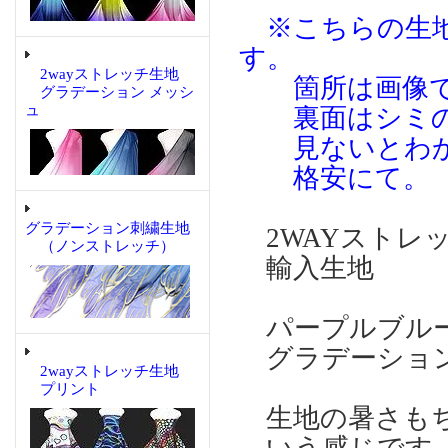
※こちらの生地
す。
2wayストレッチ生地
箇所は画像で
グラデーション メッシ
ュ
裏面はシミの
見ないとわか
格安にて。
グラデーション刺繍生地
2WAYストレ
（ノンストレッチ）
輸入生地
パープルブルー
グラデーション
2wayストレッチ生地
プリント
生地の暑さもち