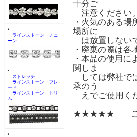
十分ご
注意ください
・火気のある場
場所に
ラインストーン チェ
は放置しない
ーン
・廃棄の際は各
・本品の使用に
関しま
しては弊社では
ストレッチ
ラインストーン ブレ
承のう
ード
ラインストーン トリ
えでご使用く
ム
★★★★★ こ