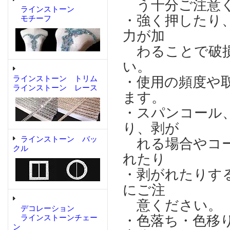
う十分ご注意
ラインストーン
・強く押したり
モチーフ
力が加
わることで破損
い。
ラインストーン トリム
・使用の頻度や
ラインストーン レース
ます。
・スパンコール
り、剥が
ラインストーン バッ
れる場合やコー
クル
れたり
・剥がれたりす
にご注
意ください。
デコレーション
・色落ち・色移
ラインストーンチェー
ン