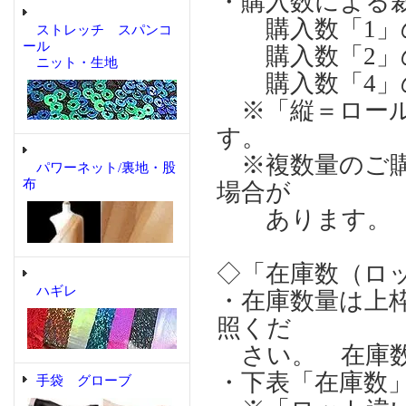
・購入数による
購入数「1」の場合
ストレッチ スパンコ
ール
購入数「2」の場合
ニット・生地
購入数「4」の場合
※「縦＝ロール
す。
※複数量のご購
パワーネット/裏地・股
布
場合が
あります。
◇「在庫数（ロ
ハギレ
・在庫数量は上
照くだ
さい。 在庫数
・下表「在庫数
手袋 グローブ