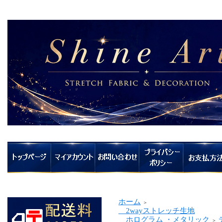
ホーム
＞
2wayストレッチ生地
ホログラム ・メタリック
＞