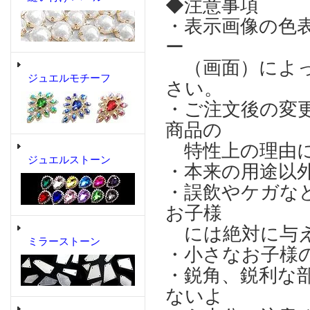
◆注意事項
・表示画像の色
ー
（画面）によっ
ジュエルモチーフ
さい。
・ご注文後の変
商品の
特性上の理由に
ジュエルストーン
・本来の用途以
・誤飲やケガな
お子様
には絶対に与え
ミラーストーン
・小さなお子様
・鋭角、鋭利な
ないよ