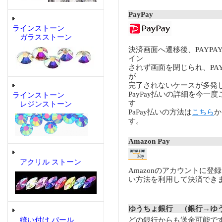
PayPay
ラインストーン
ガラスストーン
決済画面へ遷移後、PAYP
イン
されず画面を閉じられ、PA
が
完了されないケースが多発
PayPay払いの詳細を今一
ラインストーン
す
レジンストーン
PaPay払いの方法は
こちら
か
す。
Amazon Pay
アクリル ストーン
Amazonのアカウントに登
い方法を利用して決済でき
ゆうちょ銀行 （銀行→ゆ
縫い付け パール
どの銀行からも送金可能で