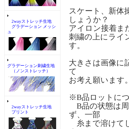
スケート、新体
しょうか？
2wayストレッチ生地
アイロン接着ま
グラデーション メッシ
ュ
刺繍の上にライ
す。
大きさは画像に
グラデーション刺繍生地
て
（ノンストレッチ）
お考え願います
※B品ロットに
B品の状態は周
2wayストレッチ生地
プリント
ず、一部
糸まで溶けてし