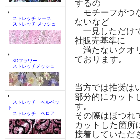
するの
モチーフがつな
ストレッチ レース
ないなど
ストレッチ メッシュ
一見しただけで
社販売基準に
満たないクオリ
ております。
3Dフラワー
ストレッチメッシュ
当方では推奨は
部分的にカット
ストレッチ ベルベッ
す。
ト
ストレッチ ベロア
その際はほつれ
カットした箇所に
接着していただ