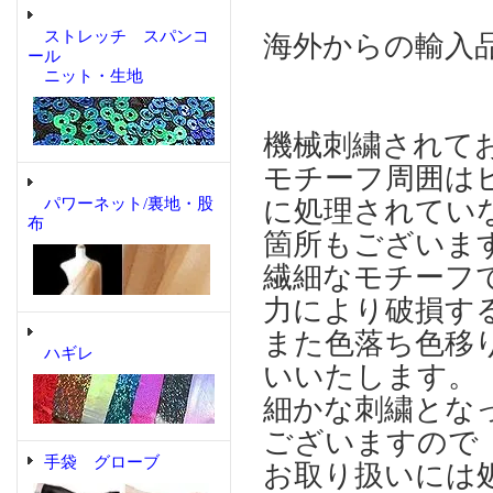
ストレッチ スパンコ
海外からの輸入
ール
ニット・生地
機械刺繍されて
モチーフ周囲は
パワーネット/裏地・股
に処理されてい
布
箇所もございま
繊細なモチーフ
力により破損す
また色落ち色移
ハギレ
いいたします。
細かな刺繍とな
ございますので
手袋 グローブ
お取り扱いには