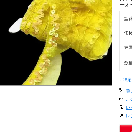
ーオ
型
価
在
数
» 特
買
こ
レ
レ