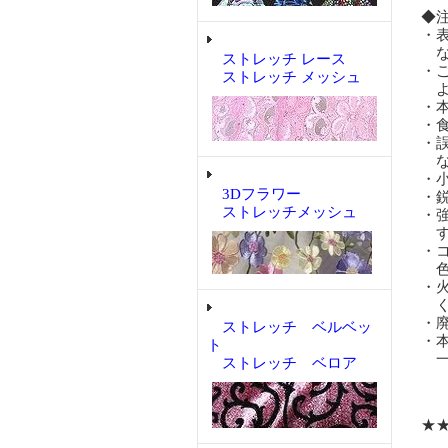
◆
・
な
ストレッチ レース
・
ストレッチ メッシュ
よ
・
・
・
な
・
3Dフラワー
・
ストレッチメッシュ
・
す
・
色
・
く
・
ストレッチ ベルベッ
・
ト
一
ストレッチ ベロア
★