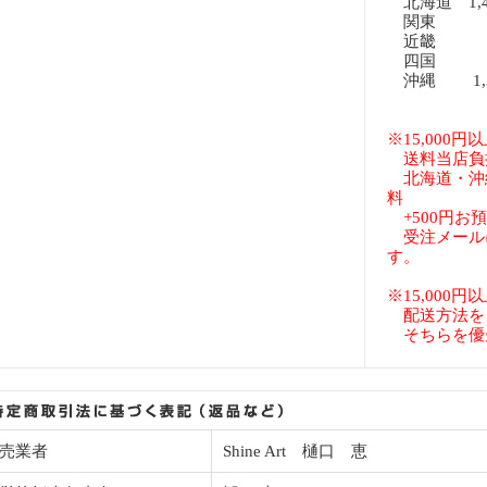
北海道 1,
関東 8
近畿 8
四国 8
沖縄 1,3
※15,000
送料当店負
北海道・沖
料
+500円お
受注メール
す。
※15,000
配送方法を
そちらを優
売業者
Shine Art 樋口 恵