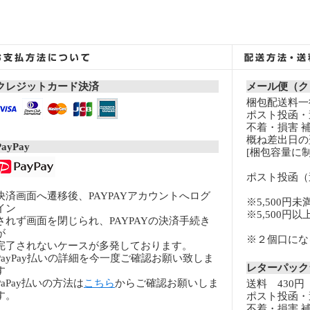
クレジットカード決済
メール便（ク
梱包配送料一律
ポスト投函・
不着・損害 
概ね差出日の
PayPay
[梱包容量に制
ポスト投函（
決済画面へ遷移後、PAYPAYアカウントへログ
※5,500円未
イン
※5,500円
されず画面を閉じられ、PAYPAYの決済手続き
が
※２個口になる
完了されないケースが多発しております。
PayPay払いの詳細を今一度ご確認お願い致しま
レターパッ
す
PaPay払いの方法は
こちら
からご確認お願いしま
送料 430円
す。
ポスト投函・
不着・損害 