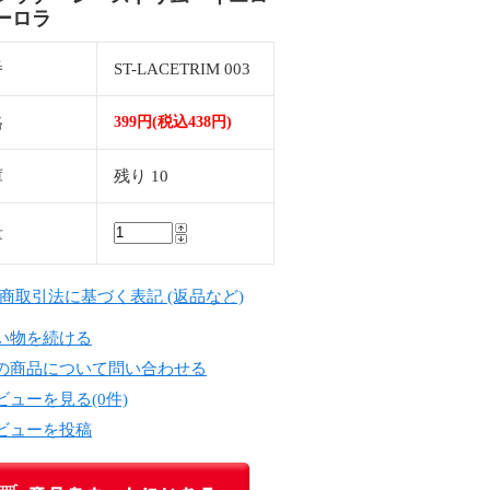
ーロラ
番
ST-LACETRIM 003
格
399円(税込438円)
庫
残り 10
量
定商取引法に基づく表記 (返品など)
い物を続ける
の商品について問い合わせる
ビューを見る(0件)
ビューを投稿