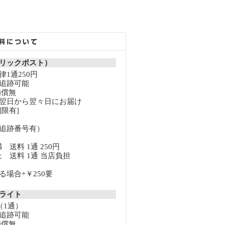
リックポスト）
1通250円
追跡可能
補償無
翌日から翌々日にお届け
限有]
追跡番号有）
満 送料 1通 250円
以上 送料 1通 当店負担
場合+￥250要
クライト
（1通）
追跡可能
補償無