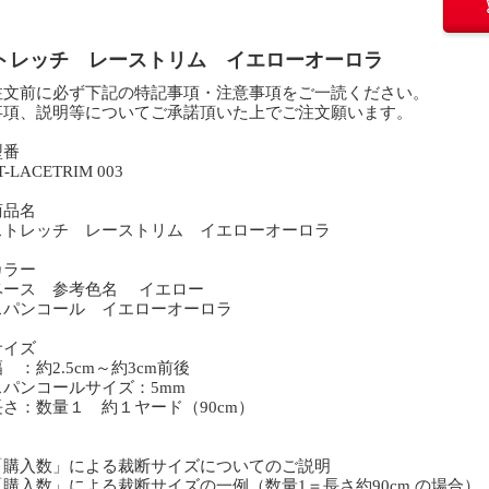
トレッチ レーストリム イエローオーロラ
注文前に必ず下記の特記事項・注意事項をご一読ください。
事項、説明等についてご承諾頂いた上でご注文願います。
型番
-LACETRIM 003
商品名
トレッチ レーストリム イエローオーロラ
カラー
ース 参考色名 イエロー
パンコール イエローオーロラ
サイズ
：約2.5cm～約3cm前後
パンコールサイズ：5mm
さ：数量１ 約１ヤード（90cm）
「購入数」による裁断サイズについてのご説明
購入数」による裁断サイズの一例（数量1＝長さ約90cm の場合）