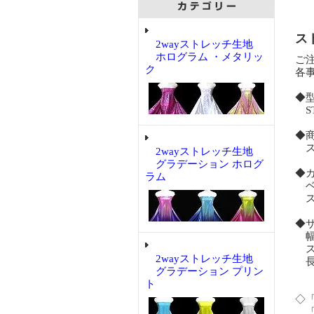
ス
2wayストレッチ生地
ホログラム ・メタリッ
ご
ク
各
◆
ST
◆
ス
2wayストレッチ生地
グラデーション ホログ
◆
ラム
ベ
ス
◆
幅 
ス
2wayストレッチ生地
長
グラデーション プリン
ト
◇
「