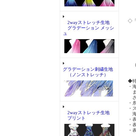
購
購
◇
2wayストレッチ生地
・
グラデーション メッシ
「
ュ
・
「
り
「
（
グラデーション刺繍生地
合
（ノンストレッチ）
◆
・
ま
ざ
・
・
2wayストレッチ生地
海
プリント
・
・
・