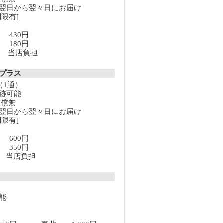
翌日から翌々日にお届け
限有]
満 430円
上 180円
以上 当店負担
クプラス
（1通）
跡可能
補償無
翌日から翌々日にお届け
限有]
満 600円
上 350円
以上 当店負担
能