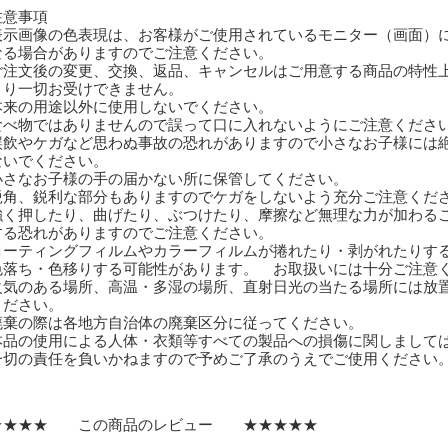
注意事項
表示画像の色表現は、お客様がご使用されているモニター（画面）
る場合がありますのでご注意ください。
ご注文後の変更、交換、返品、キャンセルはご用意する商品の特性
り一切お受けできません。
本来の用途以外に使用しないでください。
食べ物ではありませんので誤って口に入れないようにご注意くださ
誤飲やケガなど思わぬ事故の恐れがありますので小さなお子様には
いでください。
小さなお子様の手の届かない所に保管してください。
鋭角、鋭利な部分もありますのでケガをしないよう充分ご注意くだ
強く押したり、曲げたり、ぶつけたり、摩擦など無理な力が加わる
る恐れがありますのでご注意ください。
コーティングフィルムやカラーフィルムが捲れたり・剥がれたりす
落ち・色移りする可能性があります。 お取扱いには十分ご注意
火気のある場所、高温・多湿の場所、直射日光の当たる場所には放
ださい。
廃棄の際は各地方自治体の廃棄区分に従ってください。
本品の使用による人体・衣類等すべての製品への損傷に関しまして
切の責任を負いかねますので予めご了承のうえでご使用ください
★★★★ この商品のレビュー ★★★★★