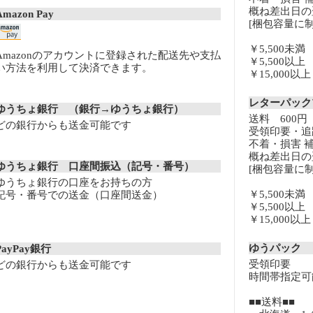
概ね差出日の
Amazon Pay
[梱包容量に制
￥5,500未
Amazonのアカウントに登録された配送先や支払
￥5,500以
い方法を利用して決済できます。
￥15,000
レターパッ
ゆうちょ銀行 （銀行→ゆうちょ銀行）
送料 600円
どの銀行からも送金可能です
受領印要・追
不着・損害 
概ね差出日の
ゆうちょ銀行 口座間振込（記号・番号）
[梱包容量に制
ゆうちょ銀行の口座をお持ちの方
￥5,500未
記号・番号での送金（口座間送金）
￥5,500以
￥15,000
ゆうパック
PayPay銀行
受領印要
どの銀行からも送金可能です
時間帯指定可
■■送料■■