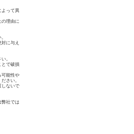
によって異
上の理由に
い。
絶対に与え
さい。
ことで破損
る可能性や
ください。
置しないで
は弊社では
。