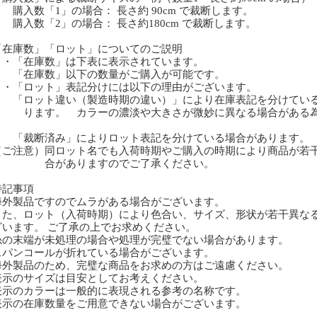
入数「1」の場合： 長さ約 90cm で裁断します。
入数「2」の場合： 長さ約180cm で裁断します。
「在庫数」「ロット」についてのご説明
「在庫数」は下表に表示されています。
在庫数」以下の数量がご購入が可能です。
「ロット」表記分けには以下の理由がございます。
ロット違い（製造時期の違い）」により在庫表記を分けている
ます。 カラーの濃淡や大きさが微妙に異なる場合がある
裁断済み」によりロット表記を分けている場合があります。
ご注意）同ロット名でも入荷時期やご購入の時期により商品が若
がありますのでご了承ください。
特記事項
海外製品ですのでムラがある場合がございます。
た、ロット（入荷時期）により色合い、サイズ、形状が若干異な
います。 ご了承の上でお求めください。
糸の末端が未処理の場合や処理が完璧でない場合があります。
スパンコールが折れている場合がございます。
外製品のため、完璧な商品をお求めの方はご遠慮ください。
表示のサイズは目安としてお考えください。
表示のカラーは一般的に表現される参考の名称です。
表示の在庫数量をご用意できない場合がございます。