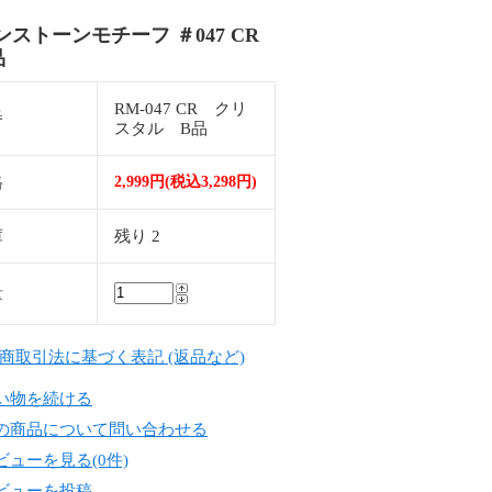
ンストーンモチーフ ＃047 CR
品
RM-047 CR クリ
番
スタル B品
格
2,999円(税込3,298円)
庫
残り 2
量
定商取引法に基づく表記 (返品など)
い物を続ける
の商品について問い合わせる
ビューを見る(0件)
ビューを投稿