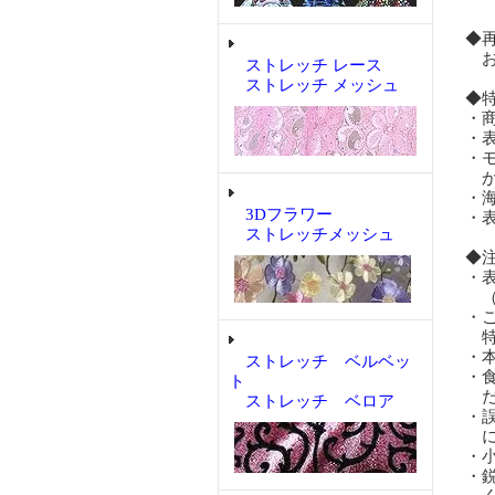
◆
お
ストレッチ レース
ストレッチ メッシュ
◆
・
・
・
が
・
3Dフラワー
・
ストレッチメッシュ
◆
・
（
・
特
・
ストレッチ ベルベッ
・
ト
だ
ストレッチ ベロア
・
に
・
・