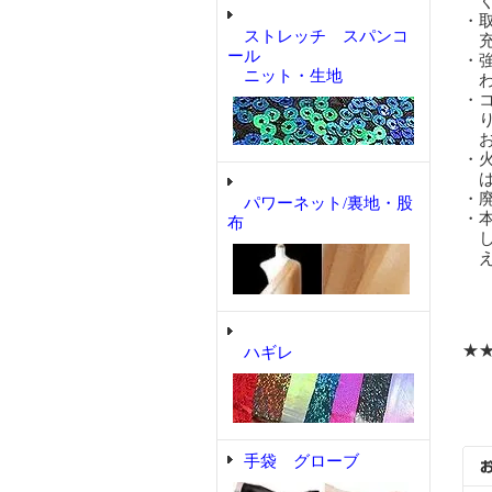
く
・
ストレッチ スパンコ
充
ール
・
ニット・生地
わ
・
り
お
・
は
・
パワーネット/裏地・股
・
布
し
え
★
ハギレ
手袋 グローブ