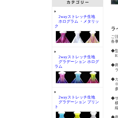
2wayストレッチ生地
ホログラム ・メタリッ
ク
ラ
ご
各
◆
RM
2wayストレッチ生地
グラデーション ホログ
◆
ラム
ライ
◆
※
参
2wayストレッチ生地
◆
グラデーション プリン
横
ト
縦
◆