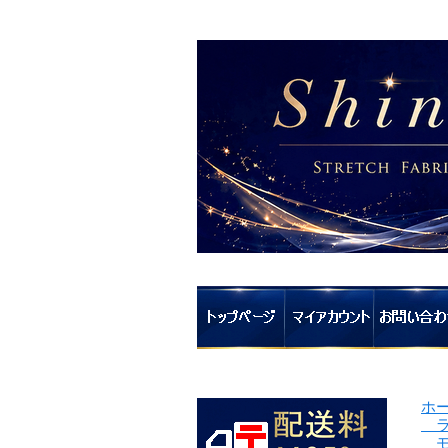
ホ
ラ
モ