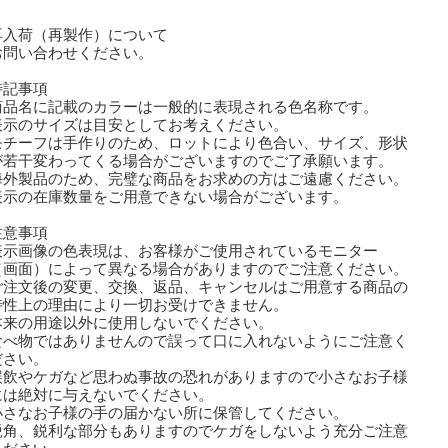
再入荷（再製作）について
問い合わせください。
特記事項
商品名に記載のカラーは一般的に表現される色名称です。
表示のサイズは目安としてお考えください。
モチーフは手作りのため、ロットにより色合い、サイズ、形状
若干変わってくる場合がございますのでご了承願います。
海外製品のため、完璧な商品をお求めの方はご遠慮ください。
表示の在庫数量をご用意できない場合がございます。
注意事項
表示画像の色表現は、お客様がご使用されているモニター
画面）によって異なる場合がありますのでご注意ください。
ご注文後の変更、交換、返品、キャンセルはご用意する商品の
性上の理由により一切お受けできません。
本来の用途以外に使用しないでください。
食べ物ではありませんので誤って口に入れないようにご注意く
さい。
誤飲やケガなど思わぬ事故の恐れがありますので小さなお子様
は絶対に与えないでください。
小さなお子様の手の届かない所に保管してください。
鋭角、鋭利な部分もありますのでケガをしないよう充分ご注意