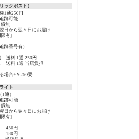
リックポスト）
1通250円
追跡可能
補償無
翌日から翌々日にお届け
限有]
追跡番号有）
満 送料 1通 250円
以上 送料 1通 当店負担
場合+￥250要
クライト
（1通）
追跡可能
補償無
翌日から翌々日にお届け
限有]
満 430円
上 180円