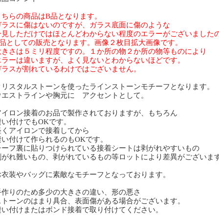
ちらの商品はB品となります。
ラスに傷はないのですが、ガラス底面に傷のような
見しただけではほとんどわからない程度のエラーがございました
品としての販売となります。画像２枚目拡大画像です。
きさは５ミリ程度ですの。１か所の物２か所の物等ものにより
ラーは違いますが、よく見ないとわからないほどです。
ラスが割れているわけではございません。
リスタルストーンを使ったラインストーンモチーフとなります。
エストラインや胸元に アクセントとして。
イロン接着のお品で製作されておりますが、もちろん
い付けでもOKです。
くアイロンで接着してから
い付けて作られるのもOKです。
チーフ裏に貼りつけられている接着シートは剥がれやすいもの
がれ難いもの、剥がれているもの等ロットにより差異がございま
衣装やバッグに素敵なモチーフとなっております。
作りのため多少の大きさの違い、形の悪さ
トーンのはまり具合、表面傷がある場合がございます。
い付けまたはボンド接着で取り付けてください。