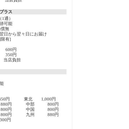
以上 当店負担
クプラス
（1通）
跡可能
補償無
翌日から翌々日にお届け
限有]
満 600円
上 350円
以上 当店負担
能
450円 東北 1,000円
80円 中部 800円
00円 中国 800円
00円 九州 880円
00円