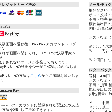
クレジットカード決済
メール便（ク
梱包配送料一律
ポスト投函・
不着・損害 
概ね差出日の
PayPay
[梱包容量に制
ポスト投函（
決済画面へ遷移後、PAYPAYアカウントへログ
※5,500円未
イン
※5,500円
されず画面を閉じられ、PAYPAYの決済手続き
が
※２個口になる
完了されないケースが多発しております。
PayPay払いの詳細を今一度ご確認お願い致しま
レターパッ
す
PaPay払いの方法は
こちら
からご確認お願いしま
送料 430円
す。
ポスト投函・
不着・損害 
概ね差出日の
Amazon Pay
[梱包容量に制
￥5,500未
Amazonのアカウントに登録された配送先や支払
￥5,500以
い方法を利用して決済できます。