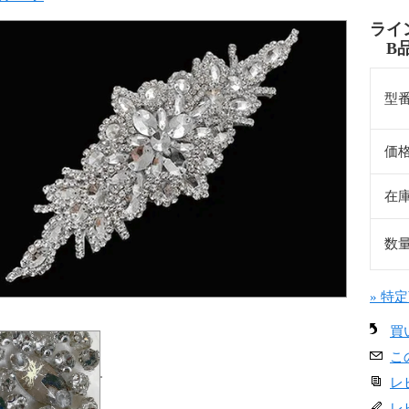
ライ
B
型
価
在
数
» 特
買
こ
レ
レ