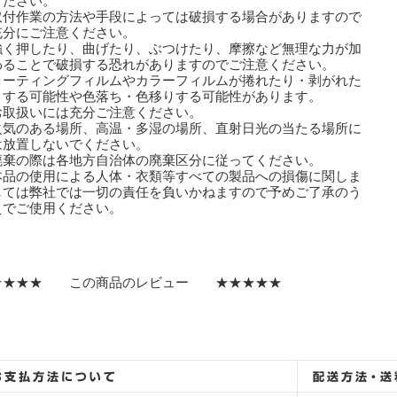
ださい。
取付作業の方法や手段によっては破損する場合がありますので
分にご注意ください。
強く押したり、曲げたり、ぶつけたり、摩擦など無理な力が加
ることで破損する恐れがありますのでご注意ください。
コーティングフィルムやカラーフィルムが捲れたり・剥がれた
する可能性や色落ち・色移りする可能性があります。
取扱いには充分ご注意ください。
火気のある場所、高温・多湿の場所、直射日光の当たる場所に
放置しないでください。
廃棄の際は各地方自治体の廃棄区分に従ってください。
本品の使用による人体・衣類等すべての製品への損傷に関しま
ては弊社では一切の責任を負いかねますので予めご了承のう
でご使用ください。
★★★★ この商品のレビュー ★★★★★