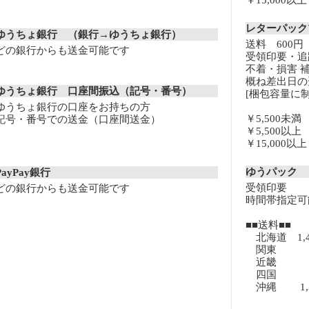
￥15,000
レターパッ
ゆうちょ銀行 （銀行→ゆうちょ銀行）
送料 600円
どの銀行からも送金可能です
受領印要・追
不着・損害 
概ね差出日の
ゆうちょ銀行 口座間振込（記号・番号）
[梱包容量に制
ゆうちょ銀行の口座をお持ちの方
￥5,500未
記号・番号での送金（口座間送金）
￥5,500以
￥15,000
ゆうパック
PayPay銀行
受領印要
どの銀行からも送金可能です
時間帯指定可
■■送料■■
北海道 1,
関東 8
近畿 8
四国 8
沖縄 1,3