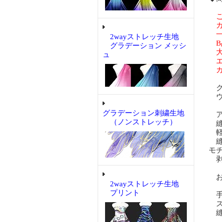
こ
ガ
一
2wayストレッチ生地
B
グラデーション メッシ
大
ュ
エ
ガ
ク
ウ
グラデーション刺繍生地
ア
（ノンストレッチ）
縫
軽
縫
モ
剥
お
2wayストレッチ生地
プリント
手
ス
縫