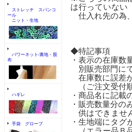
は行っていない
ストレッチ スパンコ
仕入れ先の為、
ール
ニット・生地
◆特記事項
パワーネット/裏地・股
・表示の在庫数
布
別販売部門にて
在庫数に誤差が
（ご注文受付順
・商品名に記載
ハギレ
・販売数量分の
供はできませ
・生地端にタグ
手袋 グローブ
（エラー品Ｂ品