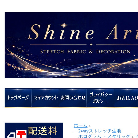
ホーム
＞
2wayストレッチ生地
ホログラム ・メタリック
＞