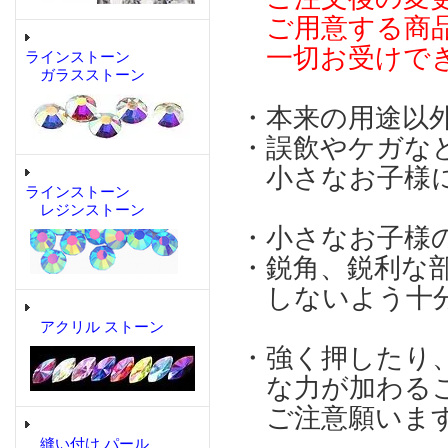
ご用意する商品
一切お受けで
ラインストーン
ガラスストーン
・本来の用途以
・誤飲やケガな
小さなお子様に
ラインストーン
レジンストーン
・小さなお子様
・鋭角、鋭利な
しないよう十分
アクリル ストーン
・強く押したり
な力が加わるこ
ご注意願いま
縫い付け パール