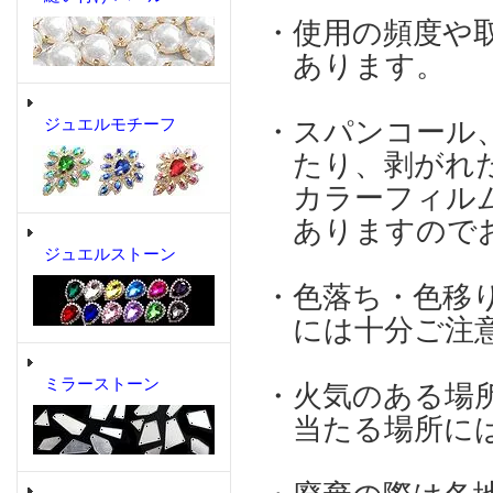
・使用の頻度や
あります。
ジュエルモチーフ
・スパンコール
たり、剥がれた
カラーフィルム
ありますのでお
ジュエルストーン
・色落ち・色移
には十分ご注意
ミラーストーン
・火気のある場
当たる場所には