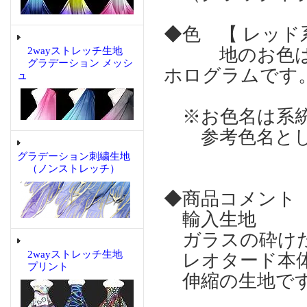
◆色 【 レッド
地のお色はブ
2wayストレッチ生地
グラデーション メッシ
ホログラムです
ュ
※お色名は系統
参考色名とし
グラデーション刺繍生地
（ノンストレッチ）
◆商品コメント
輸入生地
ガラスの砕けた
2wayストレッチ生地
レオタード本体
プリント
伸縮の生地で