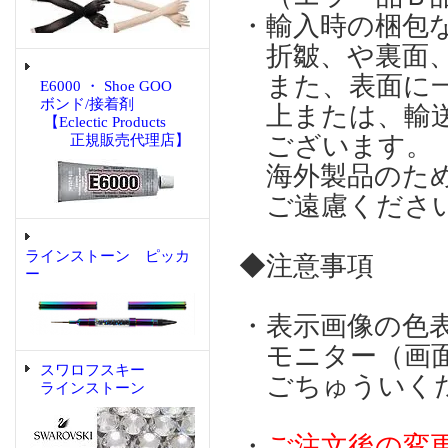
・輸入時の梱包
折皺、や裏面、
また、表面に一
E6000 ・ Shoe GOO
ボンド/接着剤
上または、輸送
【Eclectic Products
ございます。
正規販売代理店】
海外製品のため
ご遠慮くださ
ラインストーン ピッカ
◆注意事項
ー
・表示画像の色
モニター（画面
スワロフスキー
ごちゅういく
ラインストーン
・
ご注文後の変