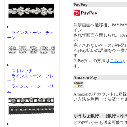
PayPay
決済画面へ遷移後、PAYP
イン
ラインストーン チェ
されず画面を閉じられ、PA
ーン
が
完了されないケースが多発
PayPay払いの詳細を今一
す
PaPay払いの方法は
こちら
か
す。
ストレッチ
ラインストーン ブレ
Amazon Pay
ード
ラインストーン トリ
ム
Amazonのアカウントに登
い方法を利用して決済でき
ゆうちょ銀行 （銀行→ゆ
どの銀行からも送金可能で