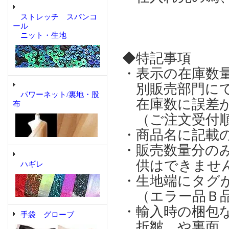
ストレッチ スパンコ
ール
ニット・生地
◆特記事項
・表示の在庫数
別販売部門にて
パワーネット/裏地・股
在庫数に誤差が
布
（ご注文受付順
・商品名に記載
・販売数量分の
供はできませ
ハギレ
・生地端にタグ
（エラー品Ｂ品
・輸入時の梱包
手袋 グローブ
折皺、や裏面、