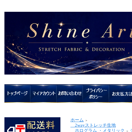
ホーム
＞
2wayストレッチ生地
ホログラム ・メタリック
＞