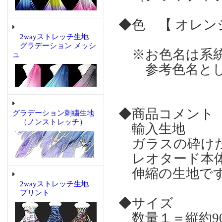
◆色 【 オレ
2wayストレッチ生地
グラデーション メッシ
※お色名は系統
ュ
参考色名とし
◆商品コメント
グラデーション刺繍生地
（ノンストレッチ）
輸入生地
ガラスの砕けた
レオタード本体
伸縮の生地で
2wayストレッチ生地
プリント
◆サイズ
数量１＝縦約90