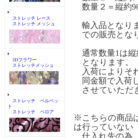
数量２＝縦約90
ストレッチ レース
輸入品となりま
ストレッチ メッシュ
での販売とな
通常数量1は縦約
3Dフラワー
となります。
ストレッチメッシュ
入荷によりそれ
同金額で入荷し
させていただ
ストレッチ ベルベッ
ト
ストレッチ ベロア
※こちらの商品
は行っていない
仕入れ先の為、