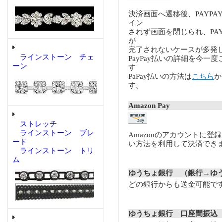
決済画面へ遷移後、PAYP
イン
されず画面を閉じられ、PA
が
完了されないケースが多発
ラインストーン チェ
PayPay払いの詳細を今一
ーン
す
PaPay払いの方法は
こちら
か
す。
Amazon Pay
ストレッチ
ラインストーン ブレ
Amazonのアカウントに登
ード
い方法を利用して決済でき
ラインストーン トリ
ム
ゆうちょ銀行 （銀行→ゆ
どの銀行からも送金可能で
ゆうちょ銀行 口座間振込