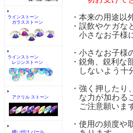
・本来の用途以
ラインストーン
ガラスストーン
・誤飲やケガな
小さなお子様に
・小さなお子様
ラインストーン
・鋭角、鋭利な
レジンストーン
しないよう十分
・強く押したり
な力が加わるこ
アクリル ストーン
ご注意願いま
・使用の頻度や
縫い付け パール