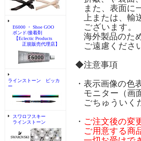
また、表面に一
上または、輸送
ございます。
E6000 ・ Shoe GOO
ボンド/接着剤
海外製品のため
【Eclectic Products
ご遠慮くださ
正規販売代理店】
◆注意事項
ラインストーン ピッカ
・表示画像の色
ー
モニター（画面
ごちゅういく
スワロフスキー
・
ご注文後の変
ラインストーン
ご用意する商品
一切お受けで