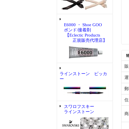
E6000 ・ Shoe GOO
ボンド/接着剤
【Eclectic Products
正規販売代理店】
販
ラインストーン ピッカ
運
ー
郵
住
スワロフスキー
ラインストーン
商