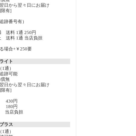
翌日から翌々日にお届け
限有]
追跡番号有）
満 送料 1通 250円
以上 送料 1通 当店負担
場合+￥250要
クライト
（1通）
追跡可能
補償無
翌日から翌々日にお届け
限有]
満 430円
上 180円
以上 当店負担
クプラス
（1通）