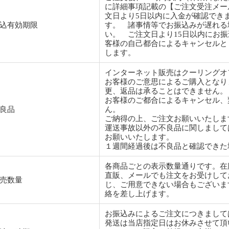
に詳細事項記載の【ご注文受注メー
文日より5日以内に入金が確認でき
込有効期限
す。 諸事情等でお振込みが遅れる
い。 ご注文日より15日以内にお
客様の自己都合によるキャンセルと
します。
インターネット販売はクーリングオ
お客様のご意思によるご購入となり
更、返品は承ることはできません。
お客様のご都合によるキャンセル、
良品
ん。
ご納得の上、ご注文お願いいたしま
運送事故以外の不良品に関しまして
お願いいたします。
１週間経過後は不良品と確認できた
各商品ごとの表示数量通りです。
直販、メールでも注文をお受けして
売数量
じ、ご用意できない場合もございま
絡を差し上げます。
お振込みによるご注文につきまして
発送は当店指定日はお休みさせて頂