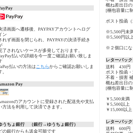
概ね差出日の
PayPay
[梱包容量に制
ポスト投函（
決済画面へ遷移後、PAYPAYアカウントへログ
※5,500円未
イン
※5,500円
されず画面を閉じられ、PAYPAYの決済手続き
が
※２個口になる
完了されないケースが多発しております。
PayPay払いの詳細を今一度ご確認お願い致しま
レターパッ
す
PaPay払いの方法は
こちら
からご確認お願いしま
送料 430円
す。
ポスト投函・
不着・損害 
概ね差出日の
Amazon Pay
[梱包容量に制
￥5,500未
Amazonのアカウントに登録された配送先や支払
￥5,500以
い方法を利用して決済できます。
￥15,000
レターパッ
ゆうちょ銀行 （銀行→ゆうちょ銀行）
送料 600円
どの銀行からも送金可能です