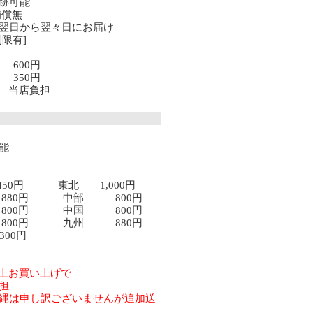
跡可能
補償無
翌日から翌々日にお届け
限有]
満 600円
上 350円
以上 当店負担
能
450円 東北 1,000円
80円 中部 800円
00円 中国 800円
00円 九州 880円
00円
円以上お買い上げで
担
縄は申し訳ございませんが追加送