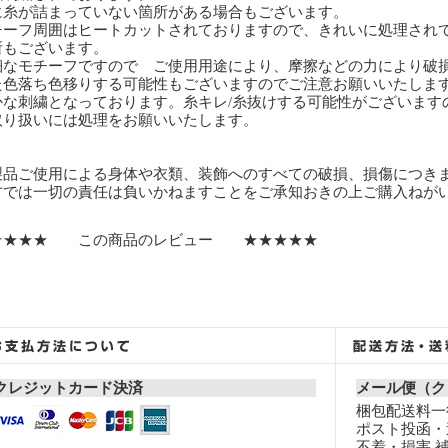
に糸が詰まっていない箇所がある場合もございます。
チーフ周囲はヒートカットされておりますので、きれいに処理され
所もございます。
細なモチーフですので ご使用用途により、摩擦などの力により破
た色落ち色移りする可能性もございますのでご注意お願いいたしま
かな刺繍となっております。糸キレ/糸抜けする可能性がございます
取り扱いには処理をお願いいたします。
製品ご使用による身体や衣類、装飾へのすべての破損、損傷につき
方では一切の責任は負いかねますことをご承知おきの上ご購入ねが
★★★★ この商品のレビュー ★★★★★
クレジットカード決済
メール便（ク
梱包配送料一律
ポスト投函・
不着・損害 