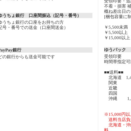
受領印要・追
不着・損害 
概ね差出日の
ゆうちょ銀行 口座間振込（記号・番号）
[梱包容量に制
ゆうちょ銀行の口座をお持ちの方
￥5,500未
記号・番号での送金（口座間送金）
￥5,500以
￥15,000
ゆうパック
PayPay銀行
受領印要
どの銀行からも送金可能です
時間帯指定可
■■送料■■
北海道 1,
関東 8
近畿 8
四国 8
沖縄 1,3
※15,000
送料当店負
北海道・沖
料