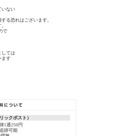
ていない
損する恐れはございます。
す。
ので
ましては
います
リックポスト）
1通250円
追跡可能
補償無