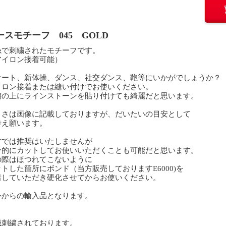
ースモチーフ 045 GOLD
糸で刺繍されたモチーフです。
アイロン接着可能）
ケート、新体操、ダンス、社交ダンス、鞄等にいかがでしょうか？
イロン接着または縫い付けでお使いください。
繍の上にラインストーンを貼り付けても綺麗だと思います。
きさは画像に記載しておりますが、だいたいの目安として
考え願います。
方では推奨はいたしませんが
分的にカットしてお使いいただくことも可能だと思います。
の際はほつれてこないように
トした箇所にボンド（当方販売しておりますE6000)を
着していただき硬化させてからお使いください。
外からの輸入品となります。
械刺繍されております。