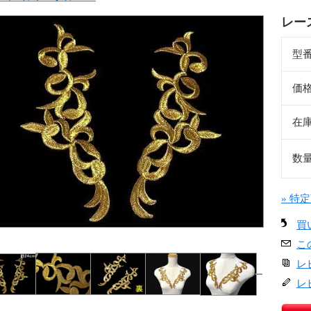
レー
型
価
在
数
» 特
買
こ
レ
レ