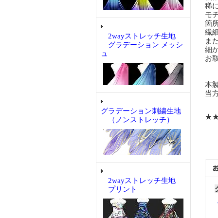
稀
モ
箇
繊
2wayストレッチ生地
ま
グラデーション メッシ
細
ュ
お
本
当
グラデーション刺繍生地
★
（ノンストレッチ）
2wayストレッチ生地
プリント