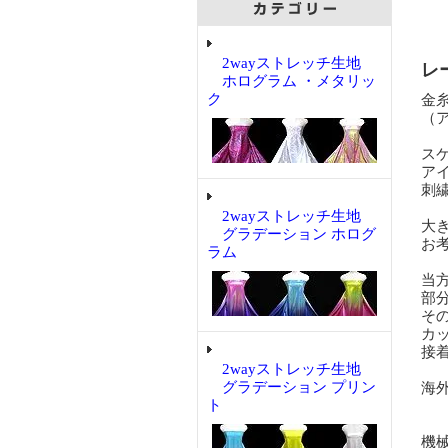
2wayストレッチ生地
レ
ホログラム ・メタリッ
ク
金
（
ス
ア
刺
2wayストレッチ生地
大
グラデーション ホログ
お
ラム
当
部
そ
カッ
接
2wayストレッチ生地
グラデーション プリン
海
ト
機