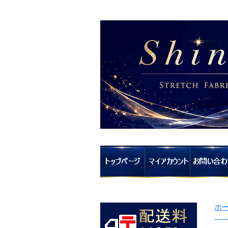
ホ
刺
ゴ