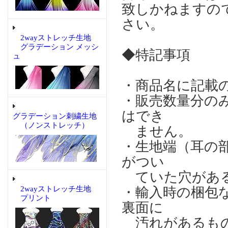
致しかねますの
さい。
2wayストレッチ生地
グラデーション メッシ
◆特記事項
ュ
・商品名に記載
・販売数量分の
はでき
グラデーション刺繍生地
（ノンストレッチ）
ません。
・生地端（耳の
がつい
ていた穴がある
2wayストレッチ生地
・輸入時の梱包
プリント
裏面に
汚れがあるもの