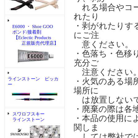
れる場合やコー
れたり
・剥がれたりす
E6000 ・ Shoe GOO
ボンド/接着剤
にご注
【Eclectic Products
意ください。
正規販売代理店】
・色落ち・色移
充分ご
注意ください
ラインストーン ピッカ
・火気のある場
ー
場所に
は放置しない
・廃棄の際は各
スワロフスキー
・本品の使用に
ラインストーン
関しま
しては弊社では