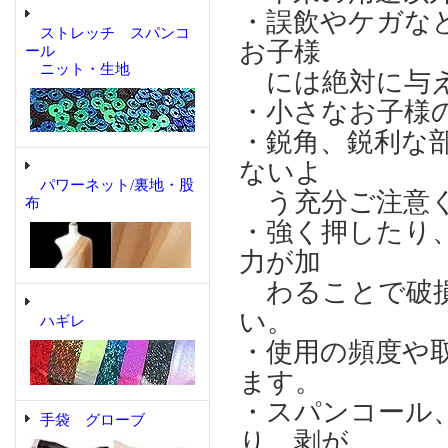
・誤飲やケガな
ストレッチ スパンコ
お子様
ール
ニット・生地
には絶対に与え
・小さなお子様
・鋭角、鋭利な
ないよ
パワーネット/裏地・股
う充分ご注意
布
・強く押したり
力が加
わることで破損
い。
ハギレ
・使用の頻度や
ます。
・スパンコール
手袋 グローブ
り、剥が