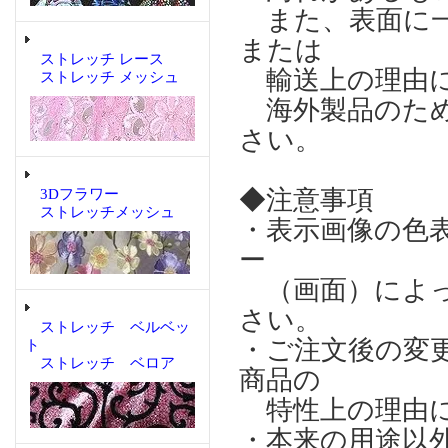
また、表面に一
または
ストレッチ レース
輸送上の理由に
ストレッチ メッシュ
海外製品のため
さい。
◆注意事項
3Dフラワー
ストレッチメッシュ
・表示画像の色
ー
（画面）によっ
さい。
ストレッチ ベルベッ
・ご注文後の変
ト
ストレッチ ベロア
商品の
特性上の理由に
・本来の用途以