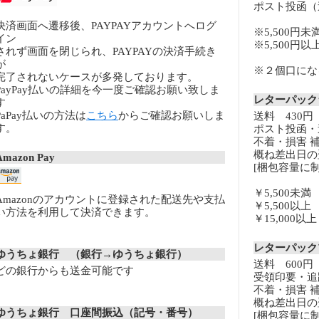
ポスト投函（
決済画面へ遷移後、PAYPAYアカウントへログ
※5,500円未
イン
※5,500円
されず画面を閉じられ、PAYPAYの決済手続き
が
※２個口になる
完了されないケースが多発しております。
PayPay払いの詳細を今一度ご確認お願い致しま
レターパッ
す
PaPay払いの方法は
こちら
からご確認お願いしま
送料 430円
す。
ポスト投函・
不着・損害 
概ね差出日の
Amazon Pay
[梱包容量に制
￥5,500未
Amazonのアカウントに登録された配送先や支払
￥5,500以
い方法を利用して決済できます。
￥15,000
レターパッ
ゆうちょ銀行 （銀行→ゆうちょ銀行）
送料 600円
どの銀行からも送金可能です
受領印要・追
不着・損害 
概ね差出日の
ゆうちょ銀行 口座間振込（記号・番号）
[梱包容量に制