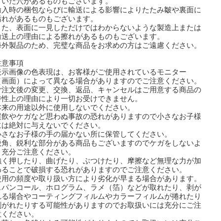
いた穴があるものもございます。
輸入時の梱包ならびに輸送による影響によりたたみ皺や裏面に
れがあるものもございます。
た、表面に一見しただけではわからないような製造上または
送上の理由による擦れがあるものもございます。
外製品のため、完璧な商品をお求めの方はご遠慮ください。
注意事項
表示画像の色表現は、お客様がご使用されているモニター
画面）によって異なる場合がありますのでご注意ください。
ご注文後の変更、交換、返品、キャンセルはご用意する商品の
性上の理由により一切お受けできません。
本来の用途以外に使用しないでください。
誤飲やケガなど思わぬ事故の恐れがありますので小さなお子様
は絶対に与えないでください。
小さなお子様の手の届かない所に保管してください。
鋭角、鋭利な部分がある商品もございますのでケガをしないよ
充分ご注意ください。
強く押したり、曲げたり、ぶつけたり、摩擦など無理な力が加
ることで破損する恐れがありますのでご注意ください。
使用の頻度や取り扱い方により劣化が早まる場合があります。
スパンコール、ホログラム、ラメ（箔）などが取れたり、剥が
る場合やコーティングフィルムやカラーフィルムが捲れたり
剥がれたりする可能性がありますのでお取扱いには充分にご注
ください。