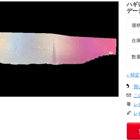
ハギ
デー
価
在
数
» 特
買
こ
レ
レ