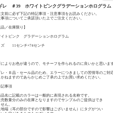
ギレ ＃39 ホワイトピンクグラデーションホログラム
注文前に必ず下記の特記事項・注意事項をお読みください。
意事項についてご承諾頂いた上でご注文ください。
現品／在庫限り】
ワイトピンク グラデーションホログラム
イズ 11センチ×74センチ
所によりお色が違うので、モチーフを作られるのに良いかと思いま
ギレ・Ｂ品・セール品のため、エラーにつきましての苦情等のご対
しかねますのであらかじめご了承の上でお買い求めください。
特記事項
商品名に記載のカラーは一般的に表現される名称です。
販売数量分のみの在庫となりますのでサンプルのご提供はでき
せん。
生地端（耳の部分ですので影響はございません）にタグがつい