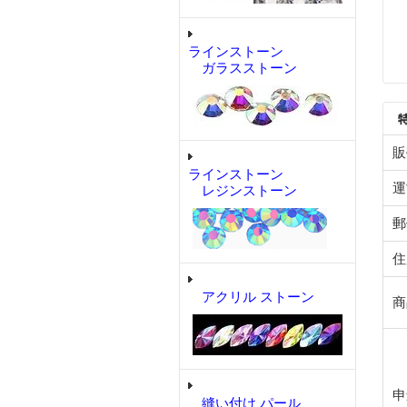
ラインストーン
ガラスストーン
販
ラインストーン
運
レジンストーン
郵
住
アクリル ストーン
商
申
縫い付け パール