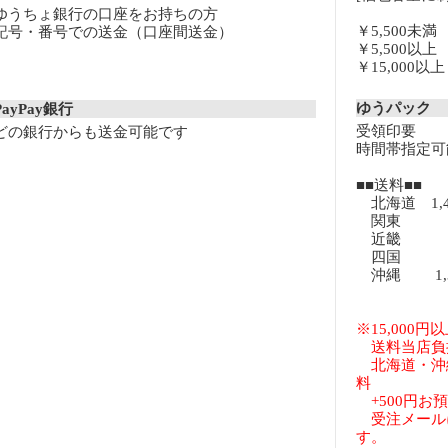
ゆうちょ銀行の口座をお持ちの方
￥5,500未
記号・番号での送金（口座間送金）
￥5,500以
￥15,000
ゆうパック
PayPay銀行
受領印要
どの銀行からも送金可能です
時間帯指定可
■■送料■■
北海道 1,
関東 8
近畿 8
四国 8
沖縄 1,3
※15,000
送料当店負
北海道・沖
料
+500円お
受注メール
す。