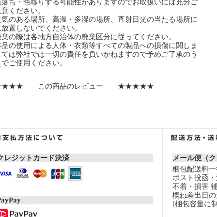
色落ち・色移りする可能性がありますのでお取扱いには充分ご
意ください。
火気のある場所、高温・多湿の場所、直射日光の当たる場所に
放置しないでください。
廃棄の際は各地方自治体の廃棄区分に従ってください。
本品の使用による人体・衣類等すべての製品への損傷に関しま
ては弊社では一切の責任を負いかねますので予めご了承のう
でご使用ください。
★★★★ この商品のレビュー ★★★★★
クレジットカード決済
メール便（ク
梱包配送料一律
ポスト投函・
不着・損害 
概ね差出日の
PayPay
[梱包容量に制