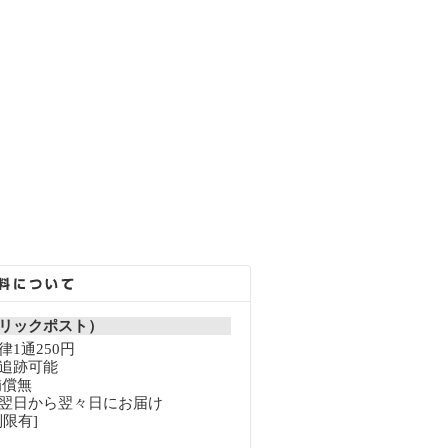
リックポスト）
1通250円
追跡可能
補償無
翌日から翌々日にお届け
限有]