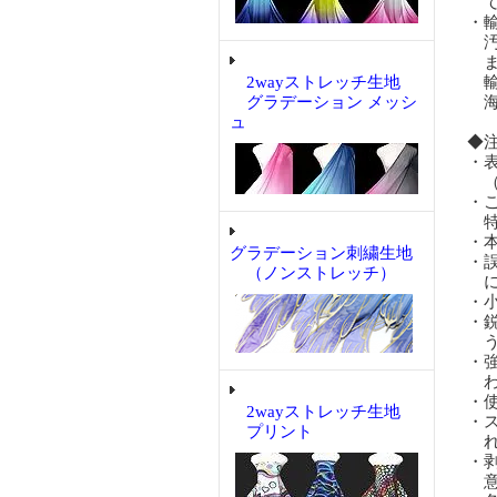
て
・
汚
ま
2wayストレッチ生地
輸
グラデーション メッシ
海
ュ
◆
・
（
・
特
・
グラデーション刺繍生地
・
（ノンストレッチ）
に
・
・
う
・
わ
・
2wayストレッチ生地
・
プリント
れ
・
意