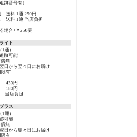
追跡番号有）
満 送料 1通 250円
以上 送料 1通 当店負担
場合+￥250要
クライト
（1通）
追跡可能
補償無
翌日から翌々日にお届け
限有]
満 430円
上 180円
以上 当店負担
クプラス
（1通）
跡可能
補償無
翌日から翌々日にお届け
限有]