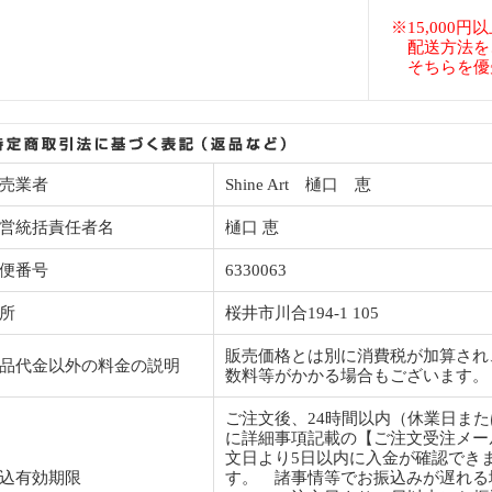
※15,000
配送方法を
そちらを優
売業者
Shine Art 樋口 恵
営統括責任者名
樋口 恵
便番号
6330063
所
桜井市川合194-1 105
販売価格とは別に消費税が加算され
品代金以外の料金の説明
数料等がかかる場合もございます。
ご注文後、24時間以内（休業日ま
に詳細事項記載の【ご注文受注メー
文日より5日以内に入金が確認でき
込有効期限
す。 諸事情等でお振込みが遅れる