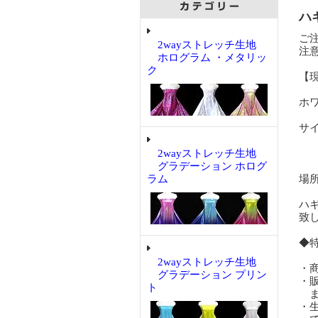
ハ
ご
2wayストレッチ生地
注
ホログラム ・メタリッ
ク
【
ホ
サ
2wayストレッチ生地
グラデーション ホログ
ラム
場
ハ
致
◆
2wayストレッチ生地
・
グラデーション プリン
・
ト
ま
・