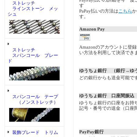
PayPay払いの詳細を今一
ストレッチ
す
ラインストーン メッ
PaPay払いの方法は
こちら
か
シュ
す。
Amazon Pay
Amazonのアカウントに登
ストレッチ
い方法を利用して決済でき
スパンコール ブレー
ド
ゆうちょ銀行 （銀行→ゆ
どの銀行からも送金可能で
ゆうちょ銀行 口座間振込
スパンコール テープ
（ノンストレッチ）
ゆうちょ銀行の口座をお持
記号・番号での送金（口座
PayPay銀行
装飾ブレード トリム