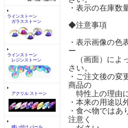
・表示の在庫数
ラインストーン
ガラスストーン
◆注意事項
・表示画像の色
ー
ラインストーン
（画面）によっ
レジンストーン
さい。
・ご注文後の変
商品の
特性上の理由に
アクリル ストーン
・本来の用途以
・食べ物ではあ
注意く
縫い付け パール