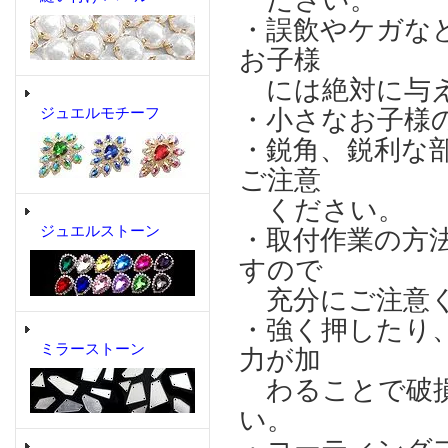
ださい。
・誤飲やケガな
お子様
には絶対に与え
ジュエルモチーフ
・小さなお子様
・鋭角、鋭利な
ご注意
ください。
ジュエルストーン
・取付作業の方
すので
充分にご注意
・強く押したり
ミラーストーン
力が加
わることで破損
い。