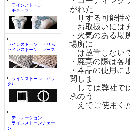
・コーティング
ラインストーン
がれた
モチーフ
りする可能性や
お取扱いには充
・火気のある場
場所に
ラインストーン トリム
ラインストーン レース
は放置しない
・廃棄の際は各
・本品の使用に
関しま
ラインストーン バッ
クル
しては弊社では
承のう
えでご使用く
デコレーション
ラインストーンチェー
ン