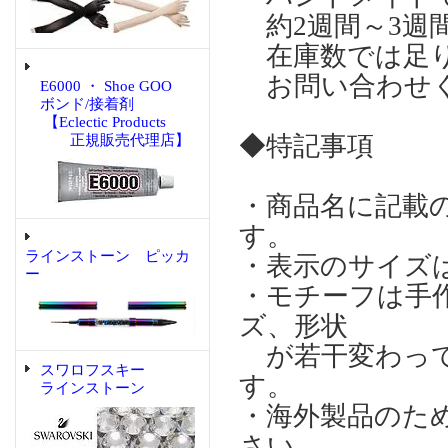
約2週間～3週
在庫数では足り
お問い合わせ
E6000 ・ Shoe GOO
ボンド/接着剤
【Eclectic Products
◆特記事項
正規販売代理店】
・商品名に記載
す。
ラインストーン ピッカ
・表示のサイズ
ー
・モチーフは手
ズ、形状
が若干変わって
スワロフスキー
す。
ラインストーン
・海外製品のた
さい。