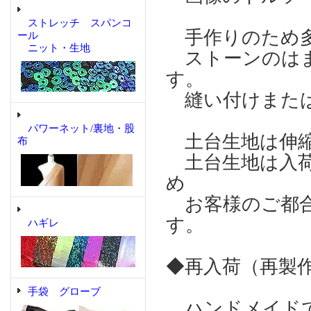
ストレッチ スパンコ
手作りのため多
ール
ニット・生地
ストーンのはま
す。
縫い付けまたは
パワーネット/裏地・股
土台生地は伸縮
布
土台生地は入荷
め
お客様のご都合
す。
ハギレ
◆再入荷（再製
手袋 グローブ
ハンドメイドで